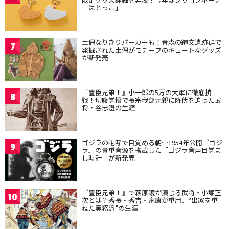
「はとっこ」
土偶なりきりパーカーも！青森の縄文遺跡群で
7
発掘された土偶がモチーフのキュートなグッズ
が新発売
『豊臣兄弟！』小一郎の5万の大軍に徹底抗
8
戦！切腹覚悟で長宗我部元親に降伏を迫った武
将・谷忠澄の生涯
ゴジラの咆哮で目覚める朝…1954年公開『ゴジ
9
ラ』の貴重音源を搭載した「ゴジラ音声目覚ま
し時計」が新発売
『豊臣兄弟！』で萩原護が演じる武将・小堀正
10
次とは？秀長・秀吉・家康が重用、“出家を重
ねた実務派”の生涯