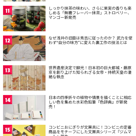
しっかり抹茶の味わい、さらに果実の香りも楽
11
しめる「無糖フレーバー抹茶」ストロベリー、
マンゴー新発売
なぜ浅井の旧臣は秀吉に従ったのか？ 武力を使
12
わず“自分の味方”に変えた裏工作の技法とは
世界遺産決定で脚光！日本初の巨大都城・藤原
13
京を創り上げた知られざる女帝・持統天皇の凄
絶な執念
日本の四季折々の植物や情景を描くことに相応
14
しい色を集めた水彩色鉛筆『色辞典』が新発
売！
コンビニおにぎりが文房具に！コンビニの定番
15
商品をモチーフにした文房具シリーズ『ジムマ