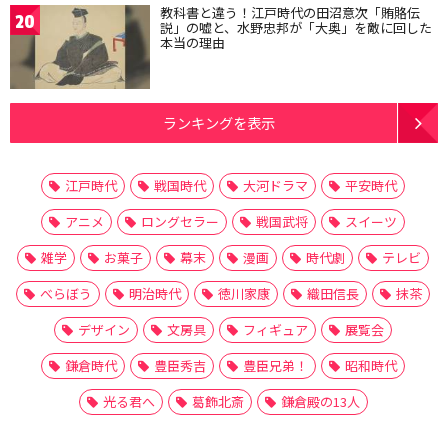
教科書と違う！江戸時代の田沼意次「賄賂伝
20
説」の嘘と、水野忠邦が「大奥」を敵に回した
本当の理由
ランキングを表示
江戸時代
戦国時代
大河ドラマ
平安時代
アニメ
ロングセラー
戦国武将
スイーツ
雑学
お菓子
幕末
漫画
時代劇
テレビ
べらぼう
明治時代
徳川家康
織田信長
抹茶
デザイン
文房具
フィギュア
展覧会
鎌倉時代
豊臣秀吉
豊臣兄弟！
昭和時代
光る君へ
葛飾北斎
鎌倉殿の13人