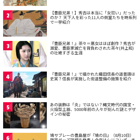
【豊臣兄弟！】秀吉は本当に「女狂い」だった
2
のか？ 天下人を彩った11人の側室たちを時系列
で一挙紹介
『豊臣兄弟！』茶々＝悪女はほぼ創作？秀吉が
3
溺愛、豊臣家滅亡を背負わされた茶々(井上和)
の壮絶すぎる生涯
『豊臣兄弟！』で描かれた織田信長の道普請は
4
史実？信長が実施した街道整備の施策を紹介
あの装飾は「炎」ではない？縄文時代の国宝・
5
火焔型土器、5000年前の人々が刻んだ謎とデザ
インの秘密
鳩サブレーの豊島屋が『鳩の日』（8月10日）
6
限定グッズ詳細を発表！今年はシリコンポーチ