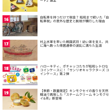
ート』誕生
自転車を持つだけで税金？ 昭和まで続いた「自
16
転車税」の意外な歴史と脱税が横行した理由
村上水軍を率いた戦国武将！幼い弟を支え、共
17
に海へ散った得居通幸の波乱に満ちた生涯
ハローキティ、ポチャッコたちが昭和レトロな
18
コインケースに！「サンリオキャラクターズ コ
インケース」第２弾
【季節・数量限定】キンモクセイの香りを天然
19
精油で再現した「スチームクリーム キンモクセ
イ&茶」新登場