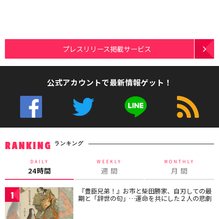
プレスリリース掲載サービス
公式アカウントで最新情報ゲット！
ランキング
RANKING
DAILY
WEEKLY
MONTHLY
24時間
週 間
月 間
『豊臣兄弟！』お市と柴田勝家、自刃しての最
1
期と「辞世の句」…運命を共にした２人の悲劇