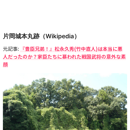
片岡城本丸跡（Wikipedia）
元記事:
『豊臣兄弟！』松永久秀(竹中直人)は本当に悪
人だったのか？家臣たちに慕われた戦国武将の意外な素
顔