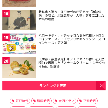
教科書と違う！江戸時代の田沼意次「賄賂伝
18
説」の嘘と、水野忠邦が「大奥」を敵に回した
本当の理由
ハローキティ、ポチャッコたちが昭和レトロな
19
コインケースに！「サンリオキャラクターズ コ
インケース」第２弾
【季節・数量限定】キンモクセイの香りを天然
20
精油で再現した「スチームクリーム キンモクセ
イ&茶」新登場
ランキングを表示
江戸時代
戦国時代
大河ドラマ
平安時代