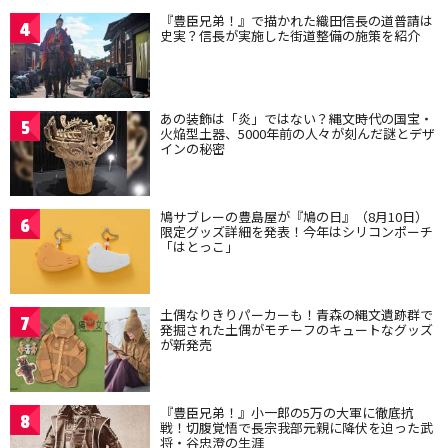
『豊臣兄弟！』で描かれた織田信長の道普請は
4
史実？信長が実施した街道整備の施策を紹介
あの装飾は「炎」ではない？縄文時代の国宝・
5
火焔型土器、5000年前の人々が刻んだ謎とデザ
インの秘密
鳩サブレーの豊島屋が『鳩の日』（8月10日）
6
限定グッズ詳細を発表！今年はシリコンポーチ
「はとっこ」
土偶なりきりパーカーも！青森の縄文遺跡群で
7
発掘された土偶がモチーフのキュートなグッズ
が新発売
『豊臣兄弟！』小一郎の5万の大軍に徹底抗
8
戦！切腹覚悟で長宗我部元親に降伏を迫った武
将・谷忠澄の生涯