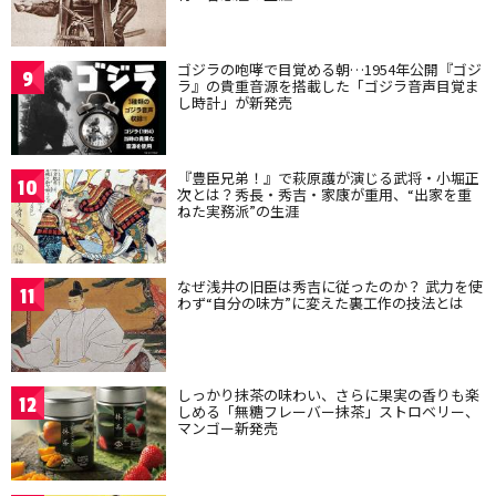
ゴジラの咆哮で目覚める朝…1954年公開『ゴジ
9
ラ』の貴重音源を搭載した「ゴジラ音声目覚ま
し時計」が新発売
『豊臣兄弟！』で萩原護が演じる武将・小堀正
10
次とは？秀長・秀吉・家康が重用、“出家を重
ねた実務派”の生涯
なぜ浅井の旧臣は秀吉に従ったのか？ 武力を使
11
わず“自分の味方”に変えた裏工作の技法とは
しっかり抹茶の味わい、さらに果実の香りも楽
12
しめる「無糖フレーバー抹茶」ストロベリー、
マンゴー新発売