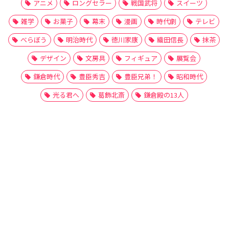
アニメ
ロングセラー
戦国武将
スイーツ
雑学
お菓子
幕末
漫画
時代劇
テレビ
べらぼう
明治時代
徳川家康
織田信長
抹茶
デザイン
文房具
フィギュア
展覧会
鎌倉時代
豊臣秀吉
豊臣兄弟！
昭和時代
光る君へ
葛飾北斎
鎌倉殿の13人