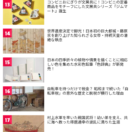
コンビニおにぎりが文房具に！コンビニの定番
13
商品をモチーフにした文房具シリーズ『ジムマ
ート』誕生
世界遺産決定で脚光！日本初の巨大都城・藤原
14
京を創り上げた知られざる女帝・持統天皇の凄
絶な執念
日本の四季折々の植物や情景を描くことに相応
15
しい色を集めた水彩色鉛筆『色辞典』が新発
売！
自転車を持つだけで税金？ 昭和まで続いた「自
16
転車税」の意外な歴史と脱税が横行した理由
村上水軍を率いた戦国武将！幼い弟を支え、共
17
に海へ散った得居通幸の波乱に満ちた生涯