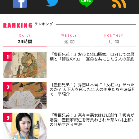
ランキング
RANKING
DAILY
WEEKLY
MONTHLY
24時間
週 間
月 間
『豊臣兄弟！』お市と柴田勝家、自刃しての最
1
期と「辞世の句」…運命を共にした２人の悲劇
【豊臣兄弟！】秀吉は本当に「女狂い」だった
2
のか？ 天下人を彩った11人の側室たちを時系列
で一挙紹介
『豊臣兄弟！』茶々＝悪女はほぼ創作？秀吉が
3
溺愛、豊臣家滅亡を背負わされた茶々(井上和)
の壮絶すぎる生涯