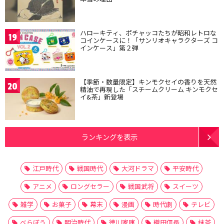
ハローキティ、ポチャッコたちが昭和レトロな
19
コインケースに！「サンリオキャラクターズ コ
インケース」第２弾
【季節・数量限定】キンモクセイの香りを天然
20
精油で再現した「スチームクリーム キンモクセ
イ&茶」新登場
ランキングを表示
江戸時代
戦国時代
大河ドラマ
平安時代
アニメ
ロングセラー
戦国武将
スイーツ
雑学
お菓子
幕末
漫画
時代劇
テレビ
べらぼう
明治時代
徳川家康
織田信長
抹茶