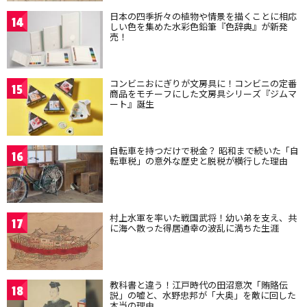
日本の四季折々の植物や情景を描くことに相応
14
しい色を集めた水彩色鉛筆『色辞典』が新発
売！
コンビニおにぎりが文房具に！コンビニの定番
15
商品をモチーフにした文房具シリーズ『ジムマ
ート』誕生
自転車を持つだけで税金？ 昭和まで続いた「自
16
転車税」の意外な歴史と脱税が横行した理由
村上水軍を率いた戦国武将！幼い弟を支え、共
17
に海へ散った得居通幸の波乱に満ちた生涯
教科書と違う！江戸時代の田沼意次「賄賂伝
18
説」の嘘と、水野忠邦が「大奥」を敵に回した
本当の理由