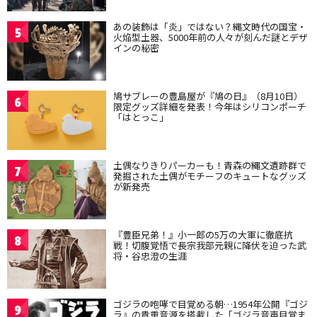
あの装飾は「炎」ではない？縄文時代の国宝・
5
火焔型土器、5000年前の人々が刻んだ謎とデザ
インの秘密
鳩サブレーの豊島屋が『鳩の日』（8月10日）
6
限定グッズ詳細を発表！今年はシリコンポーチ
「はとっこ」
土偶なりきりパーカーも！青森の縄文遺跡群で
7
発掘された土偶がモチーフのキュートなグッズ
が新発売
『豊臣兄弟！』小一郎の5万の大軍に徹底抗
8
戦！切腹覚悟で長宗我部元親に降伏を迫った武
将・谷忠澄の生涯
ゴジラの咆哮で目覚める朝…1954年公開『ゴジ
9
ラ』の貴重音源を搭載した「ゴジラ音声目覚ま