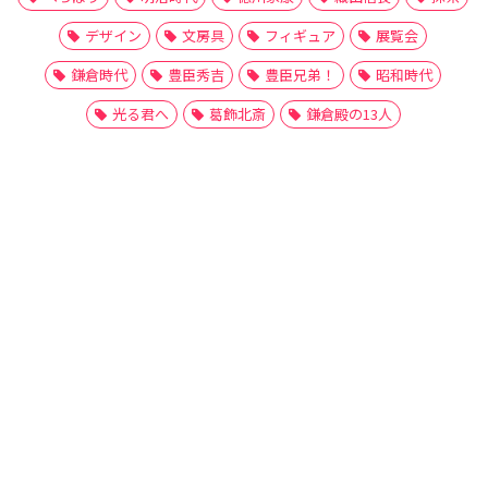
デザイン
文房具
フィギュア
展覧会
鎌倉時代
豊臣秀吉
豊臣兄弟！
昭和時代
光る君へ
葛飾北斎
鎌倉殿の13人