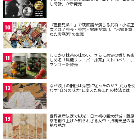
し時計」が新発売
『豊臣兄弟！』で萩原護が演じる武将・小堀正
10
次とは？秀長・秀吉・家康が重用、“出家を重
ねた実務派”の生涯
しっかり抹茶の味わい、さらに果実の香りも楽
11
しめる「無糖フレーバー抹茶」ストロベリー、
マンゴー新発売
なぜ浅井の旧臣は秀吉に従ったのか？ 武力を使
12
わず“自分の味方”に変えた裏工作の技法とは
世界遺産決定で脚光！日本初の巨大都城・藤原
13
京を創り上げた知られざる女帝・持統天皇の凄
絶な執念