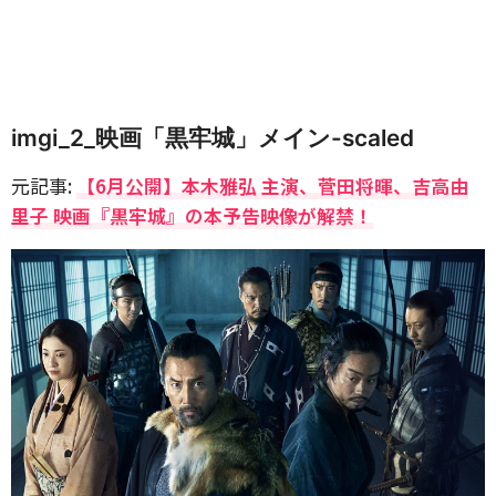
imgi_2_映画「黒牢城」メイン-scaled
元記事:
【6月公開】本木雅弘 主演、菅田将暉、吉高由
里子 映画『黒牢城』の本予告映像が解禁！