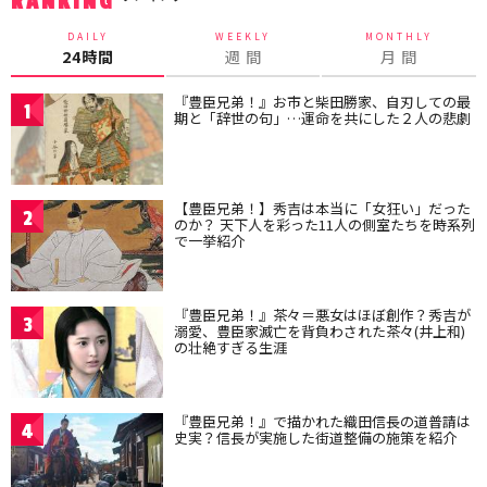
RANKING
DAILY
WEEKLY
MONTHLY
24時間
週 間
月 間
『豊臣兄弟！』お市と柴田勝家、自刃しての最
1
期と「辞世の句」…運命を共にした２人の悲劇
【豊臣兄弟！】秀吉は本当に「女狂い」だった
2
のか？ 天下人を彩った11人の側室たちを時系列
で一挙紹介
『豊臣兄弟！』茶々＝悪女はほぼ創作？秀吉が
3
溺愛、豊臣家滅亡を背負わされた茶々(井上和)
の壮絶すぎる生涯
『豊臣兄弟！』で描かれた織田信長の道普請は
4
史実？信長が実施した街道整備の施策を紹介