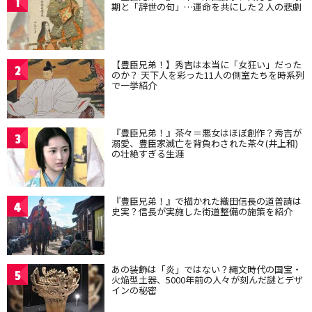
1
期と「辞世の句」…運命を共にした２人の悲劇
【豊臣兄弟！】秀吉は本当に「女狂い」だった
2
のか？ 天下人を彩った11人の側室たちを時系列
で一挙紹介
『豊臣兄弟！』茶々＝悪女はほぼ創作？秀吉が
3
溺愛、豊臣家滅亡を背負わされた茶々(井上和)
の壮絶すぎる生涯
『豊臣兄弟！』で描かれた織田信長の道普請は
4
史実？信長が実施した街道整備の施策を紹介
あの装飾は「炎」ではない？縄文時代の国宝・
5
火焔型土器、5000年前の人々が刻んだ謎とデザ
インの秘密