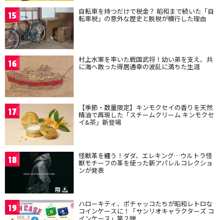
自転車を持つだけで税金？ 昭和まで続いた「自
15
転車税」の意外な歴史と脱税が横行した理由
村上水軍を率いた戦国武将！幼い弟を支え、共
16
に海へ散った得居通幸の波乱に満ちた生涯
【季節・数量限定】キンモクセイの香りを天然
17
精油で再現した「スチームクリーム キンモクセ
イ&茶」新登場
怪獣革を纏う！ダダ、エレキング…ウルトラ怪
18
獣モチーフの革を使った新アパレルコレクショ
ンが発表
ハローキティ、ポチャッコたちが昭和レトロな
19
コインケースに！「サンリオキャラクターズ コ
インケース」第２弾