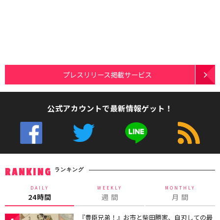
プレスリリース掲載サービス
公式アカウントで最新情報ゲット！
ランキング
RANKING
DAILY
WEEKLY
MONTHLY
24時間
週 間
月 間
『豊臣兄弟！』お市と柴田勝家、自刃しての最