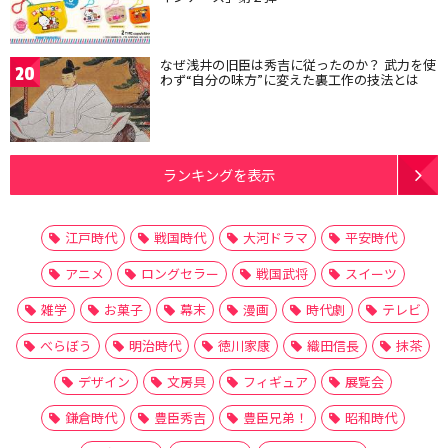
なぜ浅井の旧臣は秀吉に従ったのか？ 武力を使
20
わず“自分の味方”に変えた裏工作の技法とは
ランキングを表示
江戸時代
戦国時代
大河ドラマ
平安時代
アニメ
ロングセラー
戦国武将
スイーツ
雑学
お菓子
幕末
漫画
時代劇
テレビ
べらぼう
明治時代
徳川家康
織田信長
抹茶
デザイン
文房具
フィギュア
展覧会
鎌倉時代
豊臣秀吉
豊臣兄弟！
昭和時代