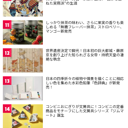
ねた実務派”の生涯
しっかり抹茶の味わい、さらに果実の香りも楽
11
しめる「無糖フレーバー抹茶」ストロベリー、
マンゴー新発売
世界遺産決定で脚光！日本初の巨大都城・藤原
12
京を創り上げた知られざる女帝・持統天皇の凄
絶な執念
日本の四季折々の植物や情景を描くことに相応
13
しい色を集めた水彩色鉛筆『色辞典』が新発
売！
コンビニおにぎりが文房具に！コンビニの定番
14
商品をモチーフにした文房具シリーズ『ジムマ
ート』誕生