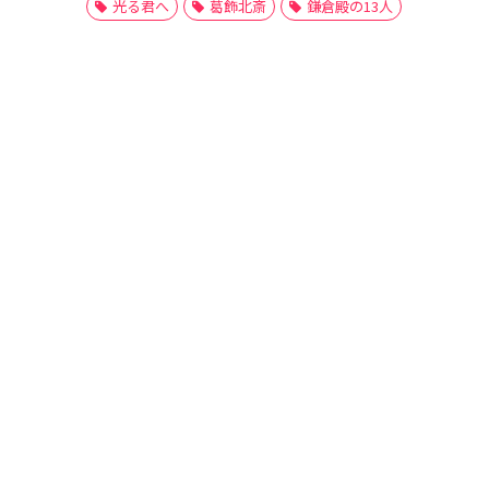
光る君へ
葛飾北斎
鎌倉殿の13人