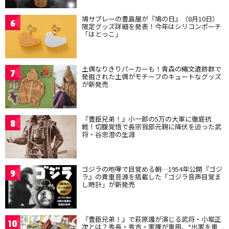
鳩サブレーの豊島屋が『鳩の日』（8月10日）
6
限定グッズ詳細を発表！今年はシリコンポーチ
「はとっこ」
土偶なりきりパーカーも！青森の縄文遺跡群で
7
発掘された土偶がモチーフのキュートなグッズ
が新発売
『豊臣兄弟！』小一郎の5万の大軍に徹底抗
8
戦！切腹覚悟で長宗我部元親に降伏を迫った武
将・谷忠澄の生涯
ゴジラの咆哮で目覚める朝…1954年公開『ゴジ
9
ラ』の貴重音源を搭載した「ゴジラ音声目覚ま
し時計」が新発売
『豊臣兄弟！』で萩原護が演じる武将・小堀正
10
次とは？秀長・秀吉・家康が重用、“出家を重