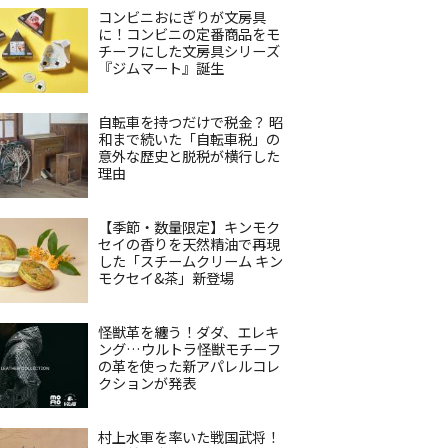
コンビニおにぎりが文房具
に！コンビニの定番商品をモ
チーフにした文房具シリーズ
『ジムマート』誕生
自転車を持つだけで税金？ 昭
和まで続いた「自転車税」の
意外な歴史と脱税が横行した
理由
【季節・数量限定】キンモク
セイの香りを天然精油で再現
した「スチームクリーム キン
モクセイ&茶」新登場
怪獣革を纏う！ダダ、エレキ
ング…ウルトラ怪獣モチーフ
の革を使った新アパレルコレ
クションが発表
村上水軍を率いた戦国武将！