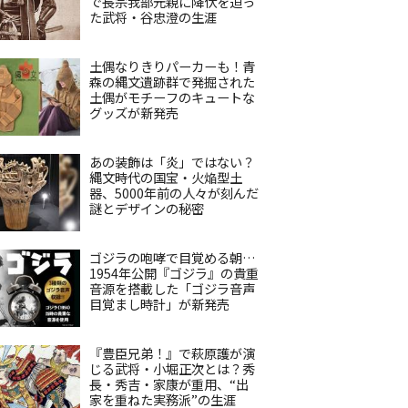
で長宗我部元親に降伏を迫っ
た武将・谷忠澄の生涯
土偶なりきりパーカーも！青
森の縄文遺跡群で発掘された
土偶がモチーフのキュートな
グッズが新発売
あの装飾は「炎」ではない？
縄文時代の国宝・火焔型土
器、5000年前の人々が刻んだ
謎とデザインの秘密
ゴジラの咆哮で目覚める朝…
1954年公開『ゴジラ』の貴重
音源を搭載した「ゴジラ音声
目覚まし時計」が新発売
『豊臣兄弟！』で萩原護が演
じる武将・小堀正次とは？秀
長・秀吉・家康が重用、“出
家を重ねた実務派”の生涯