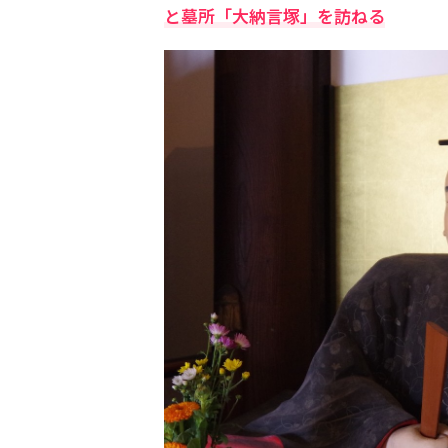
と墓所「大納言塚」を訪ねる