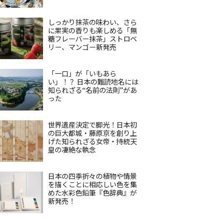
しっかり抹茶の味わい、さら
に果実の香りも楽しめる「無
糖フレーバー抹茶」ストロベ
リー、マンゴー新発売
「一口」が「いもあら
い」！？ 日本の難読地名には
知られざる“名前の法則”があ
った
世界遺産決定で脚光！日本初
の巨大都城・藤原京を創り上
げた知られざる女帝・持統天
皇の凄絶な執念
日本の四季折々の植物や情景
を描くことに相応しい色を集
めた水彩色鉛筆『色辞典』が
新発売！