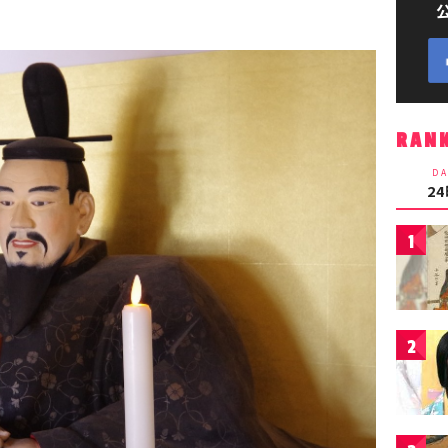
RAN
DA
2
1
2