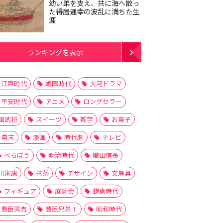
幼い弟を支え、共に海へ散っ
た得居通幸の波乱に満ちた生
涯
ランキングを表示
江戸時代
戦国時代
大河ドラマ
平安時代
アニメ
ロングセラー
国武将
スイーツ
雑学
お菓子
幕末
漫画
時代劇
テレビ
べらぼう
明治時代
織田信長
川家康
抹茶
デザイン
文房具
フィギュア
展覧会
鎌倉時代
豊臣秀吉
豊臣兄弟！
昭和時代