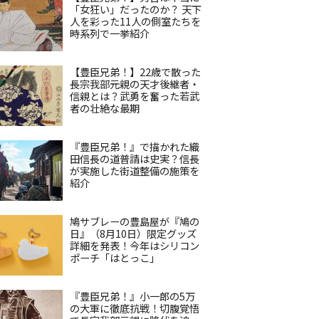
「女狂い」だったのか？ 天下
人を彩った11人の側室たちを
時系列で一挙紹介
【豊臣兄弟！】22歳で散った
長宗我部元親の天才後継者・
信親とは？武勇を奮った若武
者の壮絶な最期
『豊臣兄弟！』で描かれた織
田信長の道普請は史実？信長
が実施した街道整備の施策を
紹介
鳩サブレーの豊島屋が『鳩の
日』（8月10日）限定グッズ
詳細を発表！今年はシリコン
ポーチ「はとっこ」
『豊臣兄弟！』小一郎の5万
の大軍に徹底抗戦！切腹覚悟