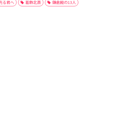
光る君へ
葛飾北斎
鎌倉殿の13人