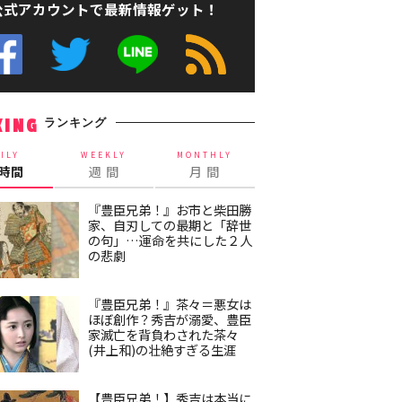
公式アカウントで最新情報ゲット！
ランキング
KING
ILY
WEEKLY
MONTHLY
4時間
週 間
月 間
『豊臣兄弟！』お市と柴田勝
家、自刃しての最期と「辞世
の句」…運命を共にした２人
の悲劇
『豊臣兄弟！』茶々＝悪女は
ほぼ創作？秀吉が溺愛、豊臣
家滅亡を背負わされた茶々
(井上和)の壮絶すぎる生涯
【豊臣兄弟！】秀吉は本当に