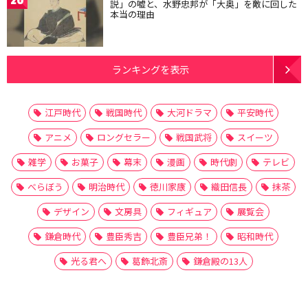
20
説」の嘘と、水野忠邦が「大奥」を敵に回した
本当の理由
ランキングを表示
江戸時代
戦国時代
大河ドラマ
平安時代
アニメ
ロングセラー
戦国武将
スイーツ
雑学
お菓子
幕末
漫画
時代劇
テレビ
べらぼう
明治時代
徳川家康
織田信長
抹茶
デザイン
文房具
フィギュア
展覧会
鎌倉時代
豊臣秀吉
豊臣兄弟！
昭和時代
光る君へ
葛飾北斎
鎌倉殿の13人