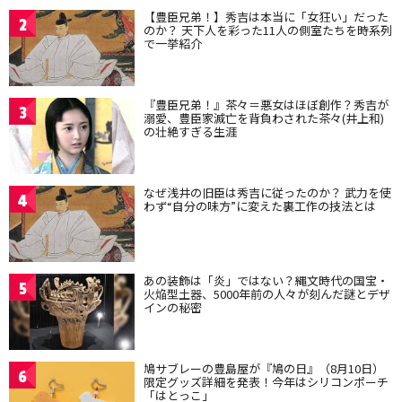
【豊臣兄弟！】秀吉は本当に「女狂い」だった
2
のか？ 天下人を彩った11人の側室たちを時系列
で一挙紹介
『豊臣兄弟！』茶々＝悪女はほぼ創作？秀吉が
3
溺愛、豊臣家滅亡を背負わされた茶々(井上和)
の壮絶すぎる生涯
なぜ浅井の旧臣は秀吉に従ったのか？ 武力を使
4
わず“自分の味方”に変えた裏工作の技法とは
あの装飾は「炎」ではない？縄文時代の国宝・
5
火焔型土器、5000年前の人々が刻んだ謎とデザ
インの秘密
鳩サブレーの豊島屋が『鳩の日』（8月10日）
6
限定グッズ詳細を発表！今年はシリコンポーチ
「はとっこ」