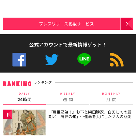
プレスリリース掲載サービス
公式アカウントで最新情報ゲット！
ランキング
RANKING
DAILY
WEEKLY
MONTHLY
24時間
週 間
月 間
『豊臣兄弟！』お市と柴田勝家、自刃しての最
1
期と「辞世の句」…運命を共にした２人の悲劇