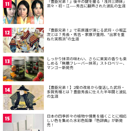
『豊臣兄弟！』後半の鍵を握る「浅井三姉妹」
11
茶々・初・江——秀吉に翻弄された波乱の生涯
『豊臣兄弟！』で萩原護が演じる武将・小堀正
12
次とは？秀長・秀吉・家康が重用、“出家を重
ねた実務派”の生涯
しっかり抹茶の味わい、さらに果実の香りも楽
13
しめる「無糖フレーバー抹茶」ストロベリー、
マンゴー新発売
【豊臣兄弟！】2度の改易から復活した武将・
14
多賀秀種とは？豊臣秀長に仕えた半年間と波乱
の生涯
日本の四季折々の植物や情景を描くことに相応
15
しい色を集めた水彩色鉛筆『色辞典』が新発
売！