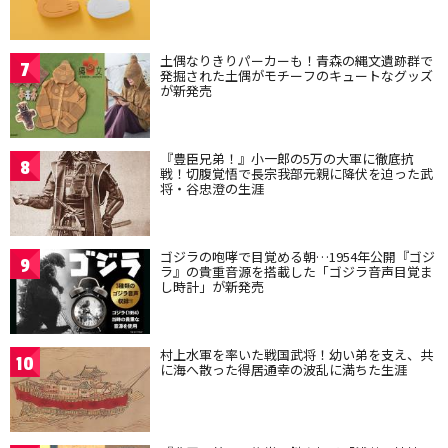
土偶なりきりパーカーも！青森の縄文遺跡群で
7
発掘された土偶がモチーフのキュートなグッズ
が新発売
『豊臣兄弟！』小一郎の5万の大軍に徹底抗
8
戦！切腹覚悟で長宗我部元親に降伏を迫った武
将・谷忠澄の生涯
ゴジラの咆哮で目覚める朝…1954年公開『ゴジ
9
ラ』の貴重音源を搭載した「ゴジラ音声目覚ま
し時計」が新発売
村上水軍を率いた戦国武将！幼い弟を支え、共
10
に海へ散った得居通幸の波乱に満ちた生涯