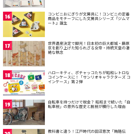
コンビニおにぎりが文房具に！コンビニの定番
16
商品をモチーフにした文房具シリーズ『ジムマ
ート』誕生
世界遺産決定で脚光！日本初の巨大都城・藤原
17
京を創り上げた知られざる女帝・持統天皇の凄
絶な執念
ハローキティ、ポチャッコたちが昭和レトロな
18
コインケースに！「サンリオキャラクターズ コ
インケース」第２弾
自転車を持つだけで税金？ 昭和まで続いた「自
19
転車税」の意外な歴史と脱税が横行した理由
教科書と違う！江戸時代の田沼意次「賄賂伝