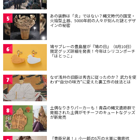
あの装飾は「炎」ではない？縄文時代の国宝・
5
火焔型土器、5000年前の人々が刻んだ謎とデザ
インの秘密
鳩サブレーの豊島屋が『鳩の日』（8月10日）
6
限定グッズ詳細を発表！今年はシリコンポーチ
「はとっこ」
なぜ浅井の旧臣は秀吉に従ったのか？ 武力を使
7
わず“自分の味方”に変えた裏工作の技法とは
土偶なりきりパーカーも！青森の縄文遺跡群で
8
発掘された土偶がモチーフのキュートなグッズ
が新発売
『豊臣兄弟！』小一郎の5万の大軍に徹底抗