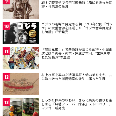
9
戦！切腹覚悟で長宗我部元親に降伏を迫った武
将・谷忠澄の生涯
ゴジラの咆哮で目覚める朝…1954年公開『ゴジ
10
ラ』の貴重音源を搭載した「ゴジラ音声目覚ま
し時計」が新発売
『豊臣兄弟！』で萩原護が演じる武将・小堀正
11
次とは？秀長・秀吉・家康が重用、“出家を重
ねた実務派”の生涯
村上水軍を率いた戦国武将！幼い弟を支え、共
12
に海へ散った得居通幸の波乱に満ちた生涯
しっかり抹茶の味わい、さらに果実の香りも楽
13
しめる「無糖フレーバー抹茶」ストロベリー、
マンゴー新発売