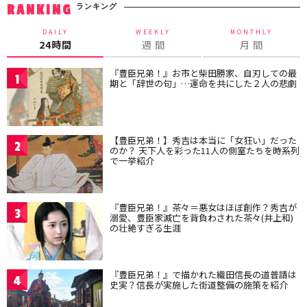
ランキング
RANKING
DAILY
WEEKLY
MONTHLY
24時間
週 間
月 間
『豊臣兄弟！』お市と柴田勝家、自刃しての最
1
期と「辞世の句」…運命を共にした２人の悲劇
【豊臣兄弟！】秀吉は本当に「女狂い」だった
2
のか？ 天下人を彩った11人の側室たちを時系列
で一挙紹介
『豊臣兄弟！』茶々＝悪女はほぼ創作？秀吉が
3
溺愛、豊臣家滅亡を背負わされた茶々(井上和)
の壮絶すぎる生涯
『豊臣兄弟！』で描かれた織田信長の道普請は
4
史実？信長が実施した街道整備の施策を紹介