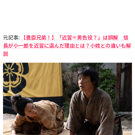
元記事:
【豊臣兄弟！】「近習＝男色役？」は誤解 信
長が小一郎を近習に選んだ理由とは？小姓との違いも解
説