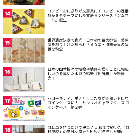
コンビニおにぎりが文房具に！コンビニの定番
14
商品をモチーフにした文房具シリーズ『ジムマ
ート』誕生
世界遺産決定で脚光！日本初の巨大都城・藤原
15
京を創り上げた知られざる女帝・持統天皇の凄
絶な執念
日本の四季折々の植物や情景を描くことに相応
16
しい色を集めた水彩色鉛筆『色辞典』が新発
売！
ハローキティ、ポチャッコたちが昭和レトロな
17
コインケースに！「サンリオキャラクターズ コ
インケース」第２弾
自転車を持つだけで税金？ 昭和まで続いた「自
18
転車税」の意外な歴史と脱税が横行した理由