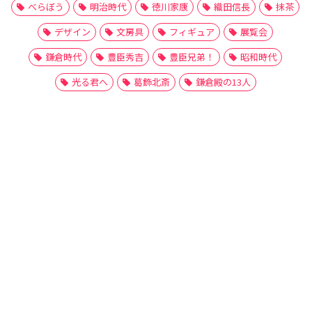
べらぼう
明治時代
徳川家康
織田信長
抹茶
デザイン
文房具
フィギュア
展覧会
鎌倉時代
豊臣秀吉
豊臣兄弟！
昭和時代
光る君へ
葛飾北斎
鎌倉殿の13人