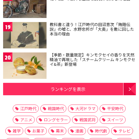
教科書と違う！江戸時代の田沼意次「賄賂伝
19
説」の嘘と、水野忠邦が「大奥」を敵に回した
本当の理由
【季節・数量限定】キンモクセイの香りを天然
20
精油で再現した「スチームクリーム キンモクセ
イ&茶」新登場
ランキングを表示
江戸時代
戦国時代
大河ドラマ
平安時代
アニメ
ロングセラー
戦国武将
スイーツ
雑学
お菓子
幕末
漫画
時代劇
テレビ