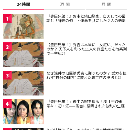
24時間
週 間
月 間
『豊臣兄弟！』お市と柴田勝家、自刃しての最
1
期と「辞世の句」…運命を共にした２人の悲劇
【豊臣兄弟！】秀吉は本当に「女狂い」だった
2
のか？ 天下人を彩った11人の側室たちを時系列
で一挙紹介
なぜ浅井の旧臣は秀吉に従ったのか？ 武力を使
3
わず“自分の味方”に変えた裏工作の技法とは
『豊臣兄弟！』後半の鍵を握る「浅井三姉妹」
4
茶々・初・江——秀吉に翻弄された波乱の生涯
あの装飾は「炎」ではない？縄文時代の国宝・