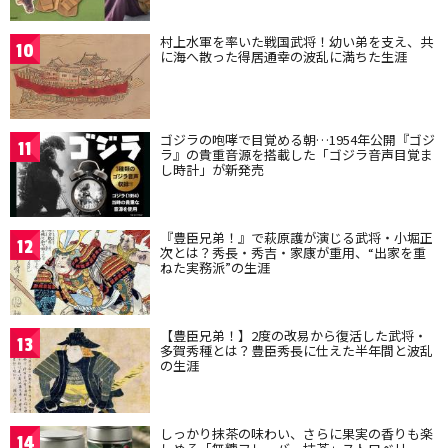
村上水軍を率いた戦国武将！幼い弟を支え、共
10
に海へ散った得居通幸の波乱に満ちた生涯
ゴジラの咆哮で目覚める朝…1954年公開『ゴジ
11
ラ』の貴重音源を搭載した「ゴジラ音声目覚ま
し時計」が新発売
『豊臣兄弟！』で萩原護が演じる武将・小堀正
12
次とは？秀長・秀吉・家康が重用、“出家を重
ねた実務派”の生涯
【豊臣兄弟！】2度の改易から復活した武将・
13
多賀秀種とは？豊臣秀長に仕えた半年間と波乱
の生涯
しっかり抹茶の味わい、さらに果実の香りも楽
14