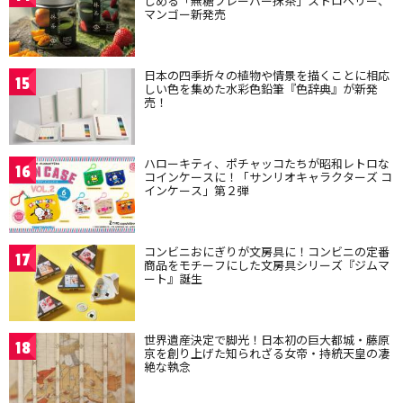
しめる「無糖フレーバー抹茶」ストロベリー、
マンゴー新発売
日本の四季折々の植物や情景を描くことに相応
15
しい色を集めた水彩色鉛筆『色辞典』が新発
売！
ハローキティ、ポチャッコたちが昭和レトロな
16
コインケースに！「サンリオキャラクターズ コ
インケース」第２弾
コンビニおにぎりが文房具に！コンビニの定番
17
商品をモチーフにした文房具シリーズ『ジムマ
ート』誕生
世界遺産決定で脚光！日本初の巨大都城・藤原
18
京を創り上げた知られざる女帝・持統天皇の凄
絶な執念