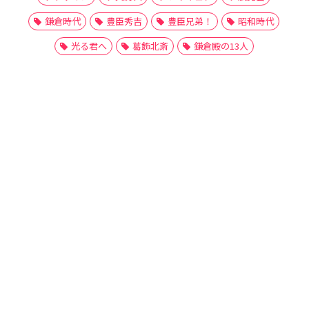
鎌倉時代
豊臣秀吉
豊臣兄弟！
昭和時代
光る君へ
葛飾北斎
鎌倉殿の13人