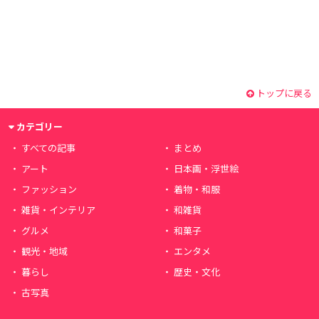
トップに戻る
カテゴリー
すべての記事
まとめ
アート
日本画・浮世絵
ファッション
着物・和服
雑貨・インテリア
和雑貨
グルメ
和菓子
観光・地域
エンタメ
暮らし
歴史・文化
古写真