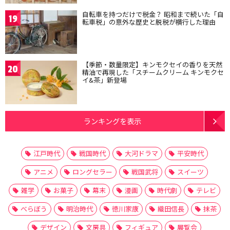
自転車を持つだけで税金？ 昭和まで続いた「自
19
転車税」の意外な歴史と脱税が横行した理由
【季節・数量限定】キンモクセイの香りを天然
20
精油で再現した「スチームクリーム キンモクセ
イ&茶」新登場
ランキングを表示
江戸時代
戦国時代
大河ドラマ
平安時代
アニメ
ロングセラー
戦国武将
スイーツ
雑学
お菓子
幕末
漫画
時代劇
テレビ
べらぼう
明治時代
徳川家康
織田信長
抹茶
デザイン
文房具
フィギュア
展覧会