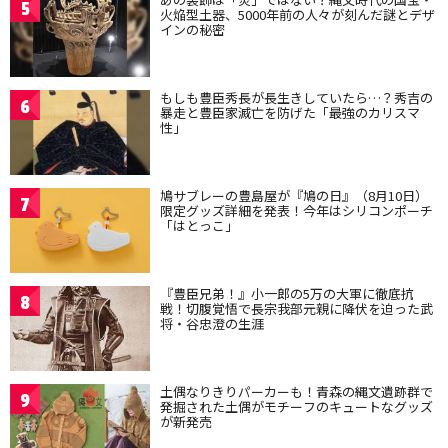
5
火焔型土器、5000年前の人々が刻んだ謎とデザ
インの秘密
もしも豊臣秀長が長生きしていたら…？秀吉の
6
暴走と豊臣家滅亡を防げた「最強のカリスマ
性」
鳩サブレーの豊島屋が『鳩の日』（8月10日）
7
限定グッズ詳細を発表！今年はシリコンポーチ
「はとっこ」
『豊臣兄弟！』小一郎の5万の大軍に徹底抗
8
戦！切腹覚悟で長宗我部元親に降伏を迫った武
将・谷忠澄の生涯
土偶なりきりパーカーも！青森の縄文遺跡群で
9
発掘された土偶がモチーフのキュートなグッズ
が新発売