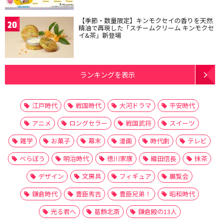
【季節・数量限定】キンモクセイの香りを天然
20
精油で再現した「スチームクリーム キンモクセ
イ&茶」新登場
ランキングを表示
江戸時代
戦国時代
大河ドラマ
平安時代
アニメ
ロングセラー
戦国武将
スイーツ
雑学
お菓子
幕末
漫画
時代劇
テレビ
べらぼう
明治時代
徳川家康
織田信長
抹茶
デザイン
文房具
フィギュア
展覧会
鎌倉時代
豊臣秀吉
豊臣兄弟！
昭和時代
光る君へ
葛飾北斎
鎌倉殿の13人