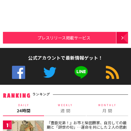
プレスリリース掲載サービス
公式アカウントで最新情報ゲット！
ランキング
RANKING
DAILY
WEEKLY
MONTHLY
24時間
週 間
月 間
『豊臣兄弟！』お市と柴田勝家、自刃しての最
1
期と「辞世の句」…運命を共にした２人の悲劇