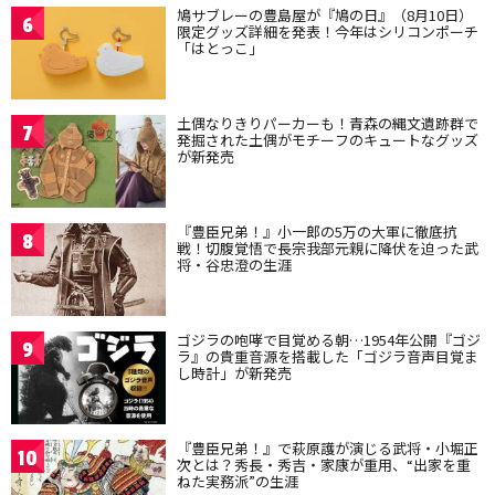
鳩サブレーの豊島屋が『鳩の日』（8月10日）
6
限定グッズ詳細を発表！今年はシリコンポーチ
「はとっこ」
土偶なりきりパーカーも！青森の縄文遺跡群で
7
発掘された土偶がモチーフのキュートなグッズ
が新発売
『豊臣兄弟！』小一郎の5万の大軍に徹底抗
8
戦！切腹覚悟で長宗我部元親に降伏を迫った武
将・谷忠澄の生涯
ゴジラの咆哮で目覚める朝…1954年公開『ゴジ
9
ラ』の貴重音源を搭載した「ゴジラ音声目覚ま
し時計」が新発売
『豊臣兄弟！』で萩原護が演じる武将・小堀正
10
次とは？秀長・秀吉・家康が重用、“出家を重
ねた実務派”の生涯