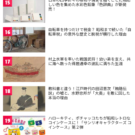
15
しい色を集めた水彩色鉛筆『色辞典』が新発
売！
自転車を持つだけで税金？ 昭和まで続いた「自
16
転車税」の意外な歴史と脱税が横行した理由
村上水軍を率いた戦国武将！幼い弟を支え、共
17
に海へ散った得居通幸の波乱に満ちた生涯
教科書と違う！江戸時代の田沼意次「賄賂伝
18
説」の嘘と、水野忠邦が「大奥」を敵に回した
本当の理由
ハローキティ、ポチャッコたちが昭和レトロな
19
コインケースに！「サンリオキャラクターズ コ
インケース」第２弾