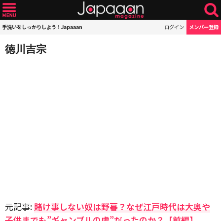
手洗いをしっかりしよう！Japaaan
ログイン
メンバー登録
徳川吉宗
元記事:
賭け事しない奴は野暮？なぜ江戸時代は大奥や
子供までも”ギャンブルの虜”だったのか？【前編】