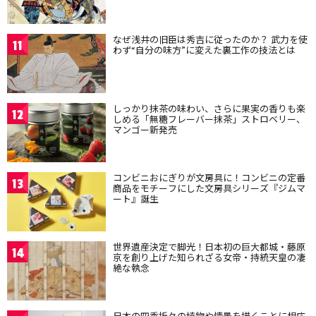
なぜ浅井の旧臣は秀吉に従ったのか？ 武力を使
11
わず“自分の味方”に変えた裏工作の技法とは
しっかり抹茶の味わい、さらに果実の香りも楽
12
しめる「無糖フレーバー抹茶」ストロベリー、
マンゴー新発売
コンビニおにぎりが文房具に！コンビニの定番
13
商品をモチーフにした文房具シリーズ『ジムマ
ート』誕生
世界遺産決定で脚光！日本初の巨大都城・藤原
14
京を創り上げた知られざる女帝・持統天皇の凄
絶な執念
日本の四季折々の植物や情景を描くことに相応