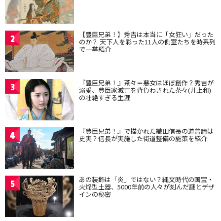
【豊臣兄弟！】秀吉は本当に「女狂い」だった
2
のか？ 天下人を彩った11人の側室たちを時系列
で一挙紹介
『豊臣兄弟！』茶々＝悪女はほぼ創作？秀吉が
3
溺愛、豊臣家滅亡を背負わされた茶々(井上和)
の壮絶すぎる生涯
『豊臣兄弟！』で描かれた織田信長の道普請は
4
史実？信長が実施した街道整備の施策を紹介
あの装飾は「炎」ではない？縄文時代の国宝・
5
火焔型土器、5000年前の人々が刻んだ謎とデザ
インの秘密