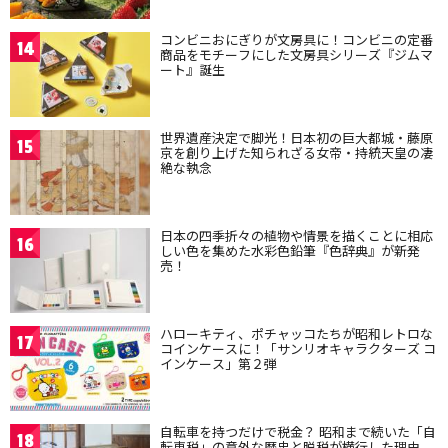
コンビニおにぎりが文房具に！コンビニの定番
14
商品をモチーフにした文房具シリーズ『ジムマ
ート』誕生
世界遺産決定で脚光！日本初の巨大都城・藤原
15
京を創り上げた知られざる女帝・持統天皇の凄
絶な執念
日本の四季折々の植物や情景を描くことに相応
16
しい色を集めた水彩色鉛筆『色辞典』が新発
売！
ハローキティ、ポチャッコたちが昭和レトロな
17
コインケースに！「サンリオキャラクターズ コ
インケース」第２弾
自転車を持つだけで税金？ 昭和まで続いた「自
18
転車税」の意外な歴史と脱税が横行した理由