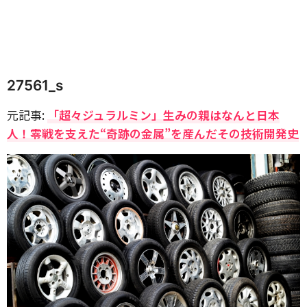
27561_s
元記事:
「超々ジュラルミン」生みの親はなんと日本
人！零戦を支えた“奇跡の金属”を産んだその技術開発史