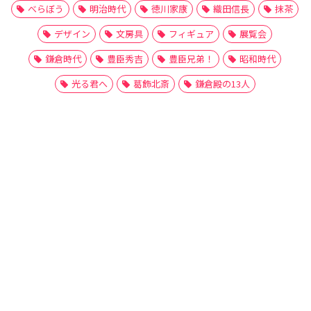
べらぼう
明治時代
徳川家康
織田信長
抹茶
デザイン
文房具
フィギュア
展覧会
鎌倉時代
豊臣秀吉
豊臣兄弟！
昭和時代
光る君へ
葛飾北斎
鎌倉殿の13人