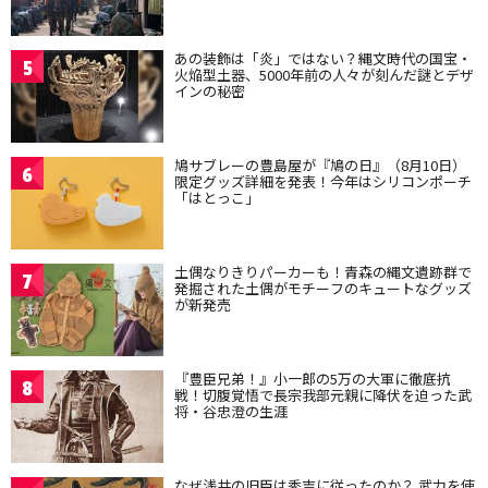
あの装飾は「炎」ではない？縄文時代の国宝・
5
火焔型土器、5000年前の人々が刻んだ謎とデザ
インの秘密
鳩サブレーの豊島屋が『鳩の日』（8月10日）
6
限定グッズ詳細を発表！今年はシリコンポーチ
「はとっこ」
土偶なりきりパーカーも！青森の縄文遺跡群で
7
発掘された土偶がモチーフのキュートなグッズ
が新発売
『豊臣兄弟！』小一郎の5万の大軍に徹底抗
8
戦！切腹覚悟で長宗我部元親に降伏を迫った武
将・谷忠澄の生涯
なぜ浅井の旧臣は秀吉に従ったのか？ 武力を使