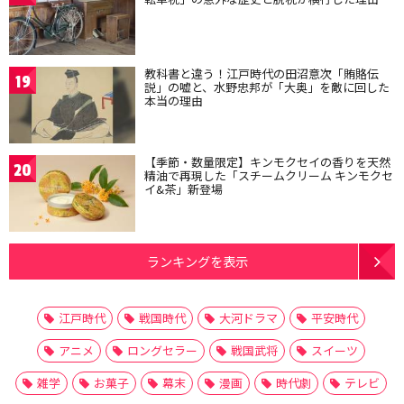
教科書と違う！江戸時代の田沼意次「賄賂伝
19
説」の嘘と、水野忠邦が「大奥」を敵に回した
本当の理由
【季節・数量限定】キンモクセイの香りを天然
20
精油で再現した「スチームクリーム キンモクセ
イ&茶」新登場
ランキングを表示
江戸時代
戦国時代
大河ドラマ
平安時代
アニメ
ロングセラー
戦国武将
スイーツ
雑学
お菓子
幕末
漫画
時代劇
テレビ