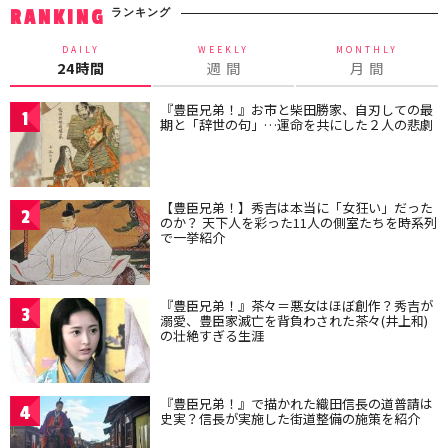
ランキング
RANKING
DAILY
WEEKLY
MONTHLY
24時間
週 間
月 間
『豊臣兄弟！』お市と柴田勝家、自刃しての最
1
期と「辞世の句」…運命を共にした２人の悲劇
【豊臣兄弟！】秀吉は本当に「女狂い」だった
2
のか？ 天下人を彩った11人の側室たちを時系列
で一挙紹介
『豊臣兄弟！』茶々＝悪女はほぼ創作？秀吉が
3
溺愛、豊臣家滅亡を背負わされた茶々(井上和)
の壮絶すぎる生涯
『豊臣兄弟！』で描かれた織田信長の道普請は
4
史実？信長が実施した街道整備の施策を紹介