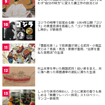
9
わず“自分の味方”に変えた裏工作の技法とは
ゴジラの咆哮で目覚める朝…1954年公開『ゴジ
10
ラ』の貴重音源を搭載した「ゴジラ音声目覚ま
し時計」が新発売
『豊臣兄弟！』で萩原護が演じる武将・小堀正
11
次とは？秀長・秀吉・家康が重用、“出家を重
ねた実務派”の生涯
村上水軍を率いた戦国武将！幼い弟を支え、共
12
に海へ散った得居通幸の波乱に満ちた生涯
しっかり抹茶の味わい、さらに果実の香りも楽
13
しめる「無糖フレーバー抹茶」ストロベリー、
マンゴー新発売