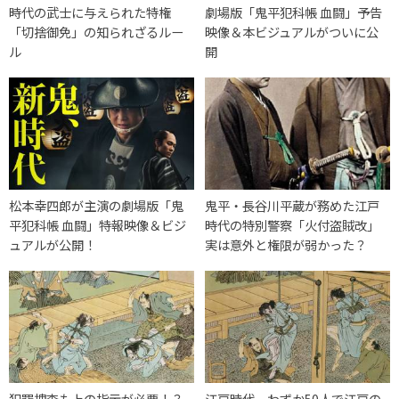
時代の武士に与えられた特権
劇場版「鬼平犯科帳 血闘」予告
「切捨御免」の知られざるルー
映像＆本ビジュアルがついに公
ル
開
松本幸四郎が主演の劇場版「鬼
鬼平・長谷川平蔵が務めた江戸
平犯科帳 血闘」特報映像＆ビジ
時代の特別警察「火付盗賊改」
ュアルが公開！
実は意外と権限が弱かった？
犯罪捜査も上の指示が必要！？
江戸時代、わずか50人で江戸の