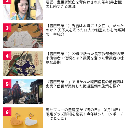
2
溺愛、豊臣家滅亡を背負わされた茶々(井上和)
の壮絶すぎる生涯
【豊臣兄弟！】秀吉は本当に「女狂い」だった
3
のか？ 天下人を彩った11人の側室たちを時系列
で一挙紹介
【豊臣兄弟！】22歳で散った長宗我部元親の天
4
才後継者・信親とは？武勇を奮った若武者の壮
絶な最期
『豊臣兄弟！』で描かれた織田信長の道普請は
5
史実？信長が実施した街道整備の施策を紹介
鳩サブレーの豊島屋が『鳩の日』（8月10日）
6
限定グッズ詳細を発表！今年はシリコンポーチ
「はとっこ」