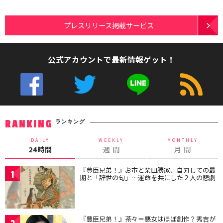
プレスリリース掲載サービス
公式アカウントで最新情報ゲット！
ランキング
RANKING
DAILY
WEEKLY
MONTHLY
24時間
週 間
月 間
『豊臣兄弟！』お市と柴田勝家、自刃しての最
1
期と「辞世の句」…運命を共にした２人の悲劇
『豊臣兄弟！』茶々＝悪女はほぼ創作？秀吉が