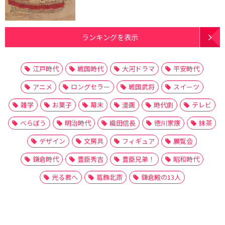
ランキングを表示
江戸時代
戦国時代
大河ドラマ
平安時代
アニメ
ロングセラー
戦国武将
スイーツ
雑学
お菓子
幕末
漫画
時代劇
テレビ
べらぼう
明治時代
織田信長
徳川家康
抹茶
デザイン
文房具
フィギュア
展覧会
鎌倉時代
豊臣秀吉
豊臣兄弟！
昭和時代
光る君へ
葛飾北斎
鎌倉殿の13人