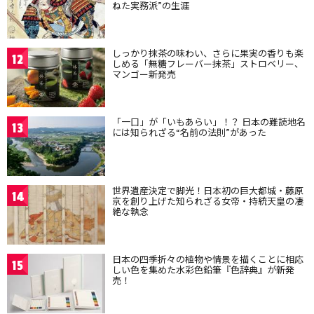
ねた実務派”の生涯
しっかり抹茶の味わい、さらに果実の香りも楽
12
しめる「無糖フレーバー抹茶」ストロベリー、
マンゴー新発売
「一口」が「いもあらい」！？ 日本の難読地名
13
には知られざる“名前の法則”があった
世界遺産決定で脚光！日本初の巨大都城・藤原
14
京を創り上げた知られざる女帝・持統天皇の凄
絶な執念
日本の四季折々の植物や情景を描くことに相応
15
しい色を集めた水彩色鉛筆『色辞典』が新発
売！