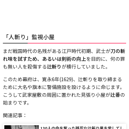
「人斬り」監視小屋
まだ戦国時代の名残がある江戸時代初期、武士が
刀の斬
れ味を試すため、あるいは剣術の向上
を目的に、何の罪
も無い人を殺傷する
辻斬り
が横行していました。
このため幕府は、寛永6年(1629)、辻斬りを取り締まる
ために大名や旗本に警備施設を設けるように命じます。
こうして武家屋敷の周囲に置かれた見張り小屋が
辻番
の
始まりです。
関連記事：
130人の命を奪った残忍な辻斬り男を愛してし