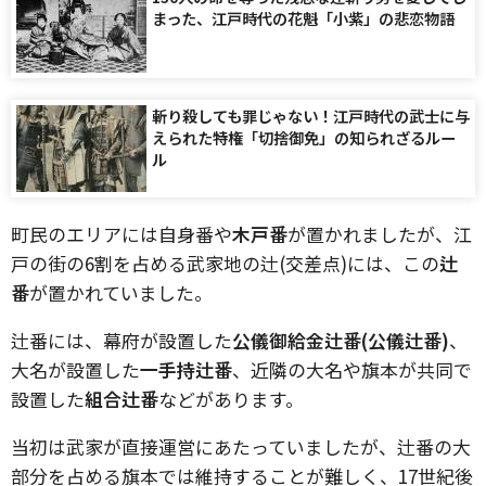
まった、江戸時代の花魁「小紫」の悲恋物語
斬り殺しても罪じゃない！江戸時代の武士に与
えられた特権「切捨御免」の知られざるルー
ル
町民のエリアには自身番や
木戸番
が置かれましたが、江
戸の街の6割を占める武家地の辻(交差点)には、この
辻
番
が置かれていました。
辻番には、幕府が設置した
公儀御給金辻番(公儀辻番)
、
大名が設置した
一手持辻番
、近隣の大名や旗本が共同で
設置した
組合辻番
などがあります。
当初は武家が直接運営にあたっていましたが、辻番の大
部分を占める旗本では維持することが難しく、17世紀後