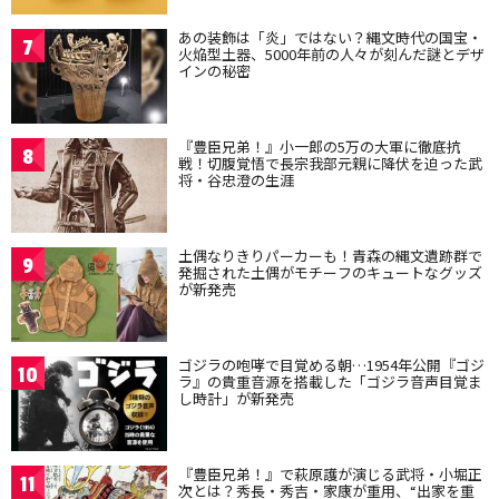
あの装飾は「炎」ではない？縄文時代の国宝・
7
火焔型土器、5000年前の人々が刻んだ謎とデザ
インの秘密
『豊臣兄弟！』小一郎の5万の大軍に徹底抗
8
戦！切腹覚悟で長宗我部元親に降伏を迫った武
将・谷忠澄の生涯
土偶なりきりパーカーも！青森の縄文遺跡群で
9
発掘された土偶がモチーフのキュートなグッズ
が新発売
ゴジラの咆哮で目覚める朝…1954年公開『ゴジ
10
ラ』の貴重音源を搭載した「ゴジラ音声目覚ま
し時計」が新発売
『豊臣兄弟！』で萩原護が演じる武将・小堀正
11
次とは？秀長・秀吉・家康が重用、“出家を重