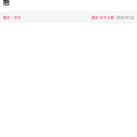
態
歴史・文化
歴史 好き太郎
2025/07/21