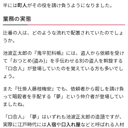
半には
町人
がその役を請け負うようになりました。
業務の実態
辻番の人は、どのような流れで配置されていたのでしょ
うか。
池波正太郎の『鬼平犯科帳』には、盗人から依頼を受け
て「おつとめ(盗み)」を手伝わせる別の盗人を斡旋する
「口合人」が登場していたのを覚えている方も多いでし
ょう。
また『仕掛人藤枝梅安』でも、依頼者から殺しを請け負
って暗殺者を手配する「夢」という仲介者が登場してい
ましたね。
「口合人」「夢」はいずれも池波正太郎の造語ですが、
実際に江戸時代には
人宿
や
口入れ屋
などと呼ばれる人材