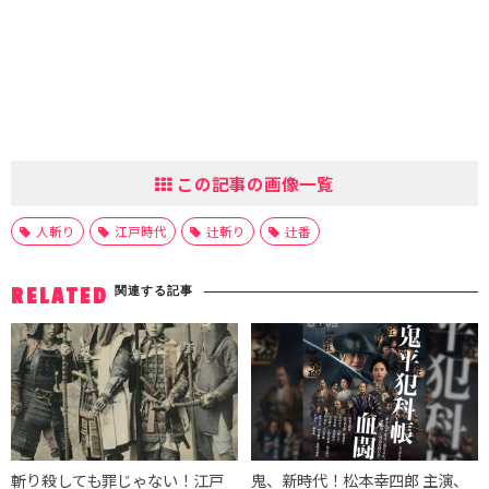
この記事の画像一覧
人斬り
江戸時代
辻斬り
辻番
関連する記事
RELATED
斬り殺しても罪じゃない！江戸
鬼、新時代！松本幸四郎 主演、