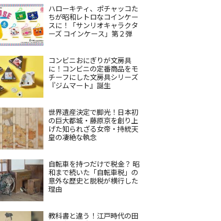
ハローキティ、ポチャッコた
ちが昭和レトロなコインケー
スに！「サンリオキャラクタ
ーズ コインケース」第２弾
コンビニおにぎりが文房具
に！コンビニの定番商品をモ
チーフにした文房具シリーズ
『ジムマート』誕生
世界遺産決定で脚光！日本初
の巨大都城・藤原京を創り上
げた知られざる女帝・持統天
皇の凄絶な執念
自転車を持つだけで税金？ 昭
和まで続いた「自転車税」の
意外な歴史と脱税が横行した
理由
教科書と違う！江戸時代の田