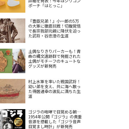
詳細を発表！今年はシリコン
ポーチ「はとっこ」
『豊臣兄弟！』小一郎の5万
の大軍に徹底抗戦！切腹覚悟
で長宗我部元親に降伏を迫っ
た武将・谷忠澄の生涯
土偶なりきりパーカーも！青
森の縄文遺跡群で発掘された
土偶がモチーフのキュートな
グッズが新発売
村上水軍を率いた戦国武将！
幼い弟を支え、共に海へ散っ
た得居通幸の波乱に満ちた生
涯
ゴジラの咆哮で目覚める朝…
1954年公開『ゴジラ』の貴重
音源を搭載した「ゴジラ音声
目覚まし時計」が新発売