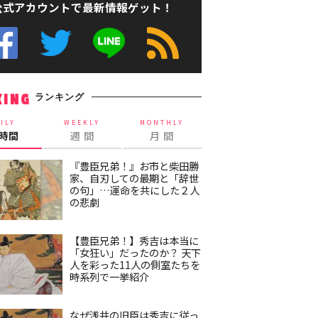
公式アカウントで最新情報ゲット！
ランキング
KING
ILY
WEEKLY
MONTHLY
4時間
週 間
月 間
『豊臣兄弟！』お市と柴田勝
家、自刃しての最期と「辞世
の句」…運命を共にした２人
の悲劇
【豊臣兄弟！】秀吉は本当に
「女狂い」だったのか？ 天下
人を彩った11人の側室たちを
時系列で一挙紹介
なぜ浅井の旧臣は秀吉に従っ