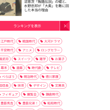
沼意次「賄賂伝説」の嘘と、
水野忠邦が「大奥」を敵に回
した本当の理由
ランキングを表示
江戸時代
戦国時代
大河ドラマ
平安時代
アニメ
ロングセラー
国武将
スイーツ
雑学
お菓子
幕末
漫画
時代劇
テレビ
べらぼう
明治時代
徳川家康
田信長
抹茶
デザイン
文房具
フィギュア
展覧会
鎌倉時代
豊臣秀吉
豊臣兄弟！
昭和時代