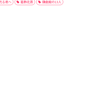
光る君へ
葛飾北斎
鎌倉殿の13人