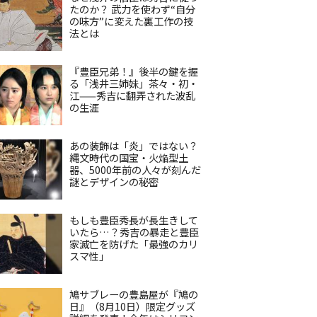
たのか？ 武力を使わず“自分
の味方”に変えた裏工作の技
法とは
『豊臣兄弟！』後半の鍵を握
る「浅井三姉妹」茶々・初・
江——秀吉に翻弄された波乱
の生涯
あの装飾は「炎」ではない？
縄文時代の国宝・火焔型土
器、5000年前の人々が刻んだ
謎とデザインの秘密
もしも豊臣秀長が長生きして
いたら…？秀吉の暴走と豊臣
家滅亡を防げた「最強のカリ
スマ性」
鳩サブレーの豊島屋が『鳩の
日』（8月10日）限定グッズ