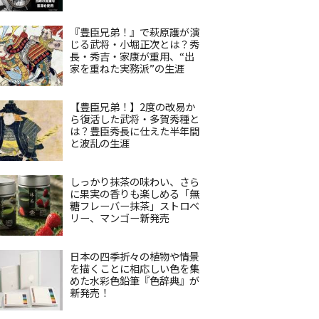
『豊臣兄弟！』で萩原護が演
じる武将・小堀正次とは？秀
長・秀吉・家康が重用、“出
家を重ねた実務派”の生涯
【豊臣兄弟！】2度の改易か
ら復活した武将・多賀秀種と
は？豊臣秀長に仕えた半年間
と波乱の生涯
しっかり抹茶の味わい、さら
に果実の香りも楽しめる「無
糖フレーバー抹茶」ストロベ
リー、マンゴー新発売
日本の四季折々の植物や情景
を描くことに相応しい色を集
めた水彩色鉛筆『色辞典』が
新発売！