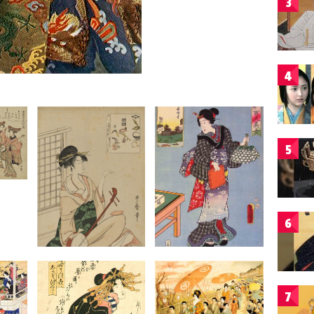
3
4
5
6
7