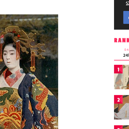
RAN
DA
2
1
2