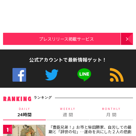
プレスリリース掲載サービス
公式アカウントで最新情報ゲット！
ランキング
RANKING
DAILY
WEEKLY
MONTHLY
24時間
週 間
月 間
『豊臣兄弟！』お市と柴田勝家、自刃しての最
1
期と「辞世の句」…運命を共にした２人の悲劇