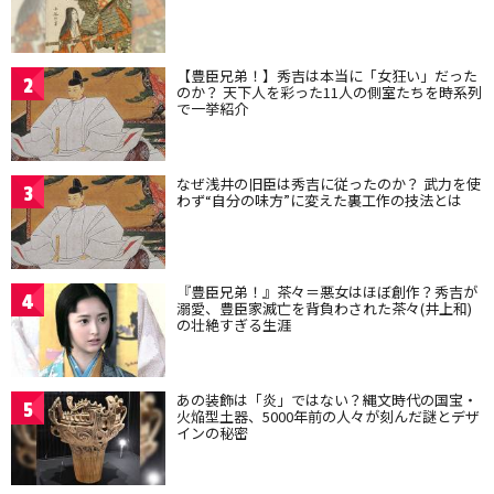
【豊臣兄弟！】秀吉は本当に「女狂い」だった
2
のか？ 天下人を彩った11人の側室たちを時系列
で一挙紹介
なぜ浅井の旧臣は秀吉に従ったのか？ 武力を使
3
わず“自分の味方”に変えた裏工作の技法とは
『豊臣兄弟！』茶々＝悪女はほぼ創作？秀吉が
4
溺愛、豊臣家滅亡を背負わされた茶々(井上和)
の壮絶すぎる生涯
あの装飾は「炎」ではない？縄文時代の国宝・
5
火焔型土器、5000年前の人々が刻んだ謎とデザ
インの秘密