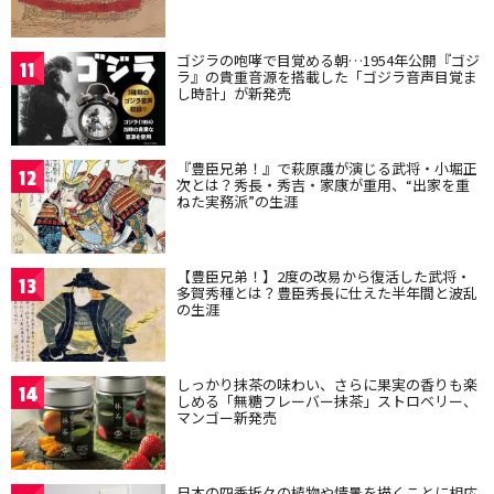
ゴジラの咆哮で目覚める朝…1954年公開『ゴジ
11
ラ』の貴重音源を搭載した「ゴジラ音声目覚ま
し時計」が新発売
『豊臣兄弟！』で萩原護が演じる武将・小堀正
12
次とは？秀長・秀吉・家康が重用、“出家を重
ねた実務派”の生涯
【豊臣兄弟！】2度の改易から復活した武将・
13
多賀秀種とは？豊臣秀長に仕えた半年間と波乱
の生涯
しっかり抹茶の味わい、さらに果実の香りも楽
14
しめる「無糖フレーバー抹茶」ストロベリー、
マンゴー新発売
日本の四季折々の植物や情景を描くことに相応