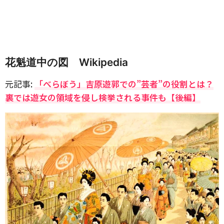
花魁道中の図 Wikipedia
元記事:
「べらぼう」吉原遊郭での”芸者”の役割とは？
裏では遊女の領域を侵し検挙される事件も【後編】