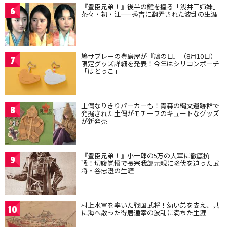
『豊臣兄弟！』後半の鍵を握る「浅井三姉妹」
6
茶々・初・江——秀吉に翻弄された波乱の生涯
鳩サブレーの豊島屋が『鳩の日』（8月10日）
7
限定グッズ詳細を発表！今年はシリコンポーチ
「はとっこ」
土偶なりきりパーカーも！青森の縄文遺跡群で
8
発掘された土偶がモチーフのキュートなグッズ
が新発売
『豊臣兄弟！』小一郎の5万の大軍に徹底抗
9
戦！切腹覚悟で長宗我部元親に降伏を迫った武
将・谷忠澄の生涯
村上水軍を率いた戦国武将！幼い弟を支え、共
10
に海へ散った得居通幸の波乱に満ちた生涯