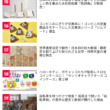
15
しい色を集めた水彩色鉛筆『色辞典』が新発
売！
コンビニおにぎりが文房具に！コンビニの定番
16
商品をモチーフにした文房具シリーズ『ジムマ
ート』誕生
世界遺産決定で脚光！日本初の巨大都城・藤原
17
京を創り上げた知られざる女帝・持統天皇の凄
絶な執念
ハローキティ、ポチャッコたちが昭和レトロな
18
コインケースに！「サンリオキャラクターズ コ
インケース」第２弾
自転車を持つだけで税金？ 昭和まで続いた「自
19
転車税」の意外な歴史と脱税が横行した理由