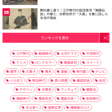
教科書と違う！江戸時代の田沼意次「賄賂伝
20
説」の嘘と、水野忠邦が「大奥」を敵に回した
本当の理由
ランキングを表示
江戸時代
戦国時代
大河ドラマ
平安時代
アニメ
ロングセラー
戦国武将
スイーツ
雑学
お菓子
幕末
漫画
時代劇
テレビ
べらぼう
明治時代
徳川家康
織田信長
抹茶
デザイン
文房具
フィギュア
展覧会
鎌倉時代
豊臣秀吉
豊臣兄弟！
昭和時代
光る君へ
葛飾北斎
鎌倉殿の13人