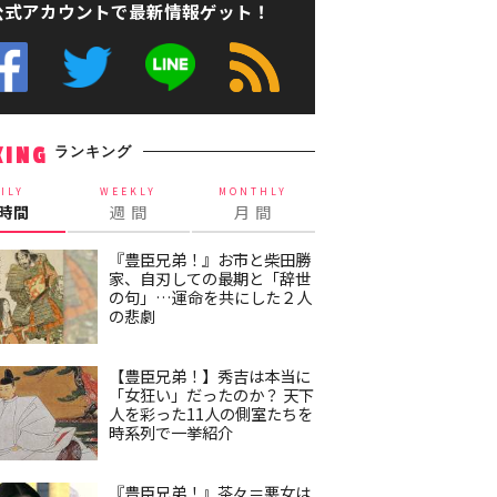
公式アカウントで最新情報ゲット！
ランキング
KING
ILY
WEEKLY
MONTHLY
4時間
週 間
月 間
『豊臣兄弟！』お市と柴田勝
家、自刃しての最期と「辞世
の句」…運命を共にした２人
の悲劇
【豊臣兄弟！】秀吉は本当に
「女狂い」だったのか？ 天下
人を彩った11人の側室たちを
時系列で一挙紹介
『豊臣兄弟！』茶々＝悪女は