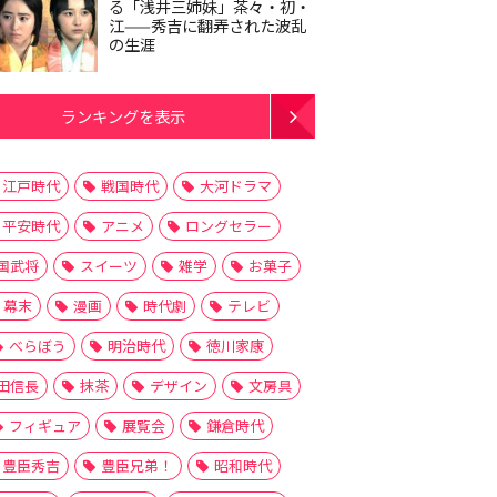
る「浅井三姉妹」茶々・初・
江——秀吉に翻弄された波乱
の生涯
ランキングを表示
江戸時代
戦国時代
大河ドラマ
平安時代
アニメ
ロングセラー
国武将
スイーツ
雑学
お菓子
幕末
漫画
時代劇
テレビ
べらぼう
明治時代
徳川家康
田信長
抹茶
デザイン
文房具
フィギュア
展覧会
鎌倉時代
豊臣秀吉
豊臣兄弟！
昭和時代