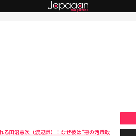
れる田沼意次（渡辺謙）！なぜ彼は”悪の汚職政