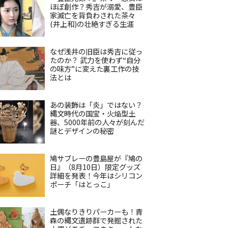
ほぼ創作？秀吉が溺愛、豊臣
家滅亡を背負わされた茶々
(井上和)の壮絶すぎる生涯
なぜ浅井の旧臣は秀吉に従っ
たのか？ 武力を使わず“自分
の味方”に変えた裏工作の技
法とは
あの装飾は「炎」ではない？
縄文時代の国宝・火焔型土
器、5000年前の人々が刻んだ
謎とデザインの秘密
鳩サブレーの豊島屋が『鳩の
日』（8月10日）限定グッズ
詳細を発表！今年はシリコン
ポーチ「はとっこ」
土偶なりきりパーカーも！青
森の縄文遺跡群で発掘された