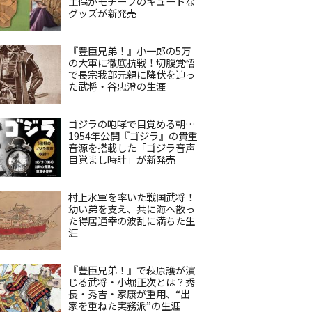
土偶がモチーフのキュートな
グッズが新発売
『豊臣兄弟！』小一郎の5万
の大軍に徹底抗戦！切腹覚悟
で長宗我部元親に降伏を迫っ
た武将・谷忠澄の生涯
ゴジラの咆哮で目覚める朝…
1954年公開『ゴジラ』の貴重
音源を搭載した「ゴジラ音声
目覚まし時計」が新発売
村上水軍を率いた戦国武将！
幼い弟を支え、共に海へ散っ
た得居通幸の波乱に満ちた生
涯
『豊臣兄弟！』で萩原護が演
じる武将・小堀正次とは？秀
長・秀吉・家康が重用、“出
家を重ねた実務派”の生涯