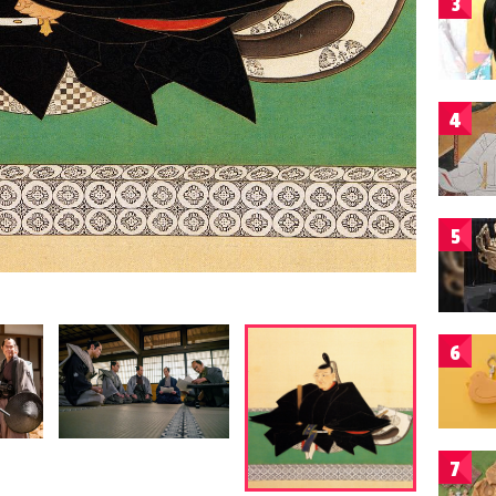
3
4
5
6
7