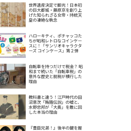
世界遺産決定で脚光！日本初
の巨大都城・藤原京を創り上
げた知られざる女帝・持統天
皇の凄絶な執念
ハローキティ、ポチャッコた
ちが昭和レトロなコインケー
スに！「サンリオキャラクタ
ーズ コインケース」第２弾
自転車を持つだけで税金？ 昭
和まで続いた「自転車税」の
意外な歴史と脱税が横行した
理由
教科書と違う！江戸時代の田
沼意次「賄賂伝説」の嘘と、
水野忠邦が「大奥」を敵に回
した本当の理由
『豊臣兄弟！』後半の鍵を握