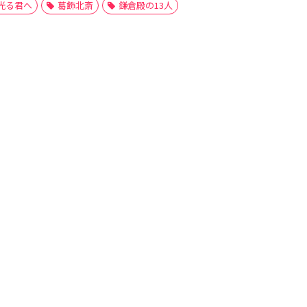
光る君へ
葛飾北斎
鎌倉殿の13人