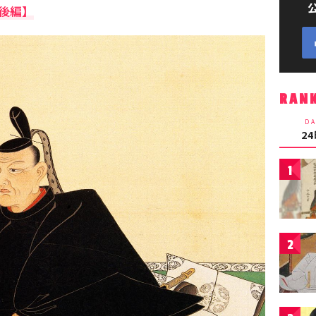
後編】
RAN
DA
2
1
2