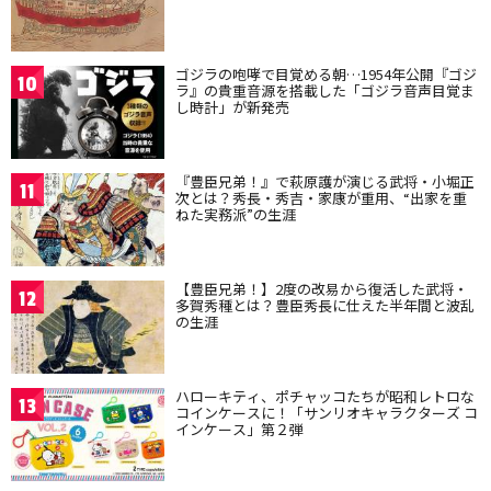
ゴジラの咆哮で目覚める朝…1954年公開『ゴジ
10
ラ』の貴重音源を搭載した「ゴジラ音声目覚ま
し時計」が新発売
『豊臣兄弟！』で萩原護が演じる武将・小堀正
11
次とは？秀長・秀吉・家康が重用、“出家を重
ねた実務派”の生涯
【豊臣兄弟！】2度の改易から復活した武将・
12
多賀秀種とは？豊臣秀長に仕えた半年間と波乱
の生涯
ハローキティ、ポチャッコたちが昭和レトロな
13
コインケースに！「サンリオキャラクターズ コ
インケース」第２弾