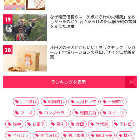
なぜ織田信長らは「欠点だらけの火縄銃」を欲
19
しがったのか？ 弱点だらけの新兵器が戦の常識
を変えた理由
秋田犬の子犬がかわいい！ヨックモック「シガ
20
ール」地域バージョンの秋田デザイン缶が新発
売
ランキングを表示
江戸時代
戦国時代
大河ドラマ
平安時代
アニメ
ロングセラー
戦国武将
スイーツ
雑学
お菓子
幕末
漫画
時代劇
テレビ
べらぼう
明治時代
徳川家康
織田信長
抹茶