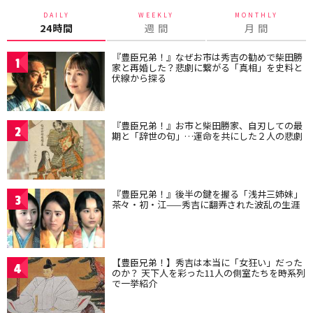
DAILY
WEEKLY
MONTHLY
24時間
週 間
月 間
『豊臣兄弟！』なぜお市は秀吉の勧めで柴田勝
1
家と再婚した？悲劇に繋がる「真相」を史料と
伏線から探る
『豊臣兄弟！』お市と柴田勝家、自刃しての最
2
期と「辞世の句」…運命を共にした２人の悲劇
『豊臣兄弟！』後半の鍵を握る「浅井三姉妹」
3
茶々・初・江——秀吉に翻弄された波乱の生涯
【豊臣兄弟！】秀吉は本当に「女狂い」だった
4
のか？ 天下人を彩った11人の側室たちを時系列
で一挙紹介