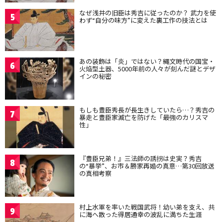
なぜ浅井の旧臣は秀吉に従ったのか？ 武力を使
5
わず“自分の味方”に変えた裏工作の技法とは
あの装飾は「炎」ではない？縄文時代の国宝・
6
火焔型土器、5000年前の人々が刻んだ謎とデザ
インの秘密
もしも豊臣秀長が長生きしていたら…？秀吉の
7
暴走と豊臣家滅亡を防げた「最強のカリスマ
性」
『豊臣兄弟！』三法師の誘拐は史実？秀吉
8
の“暴挙”、お市＆勝家再婚の真意…第30回放送
の真相考察
村上水軍を率いた戦国武将！幼い弟を支え、共
9
に海へ散った得居通幸の波乱に満ちた生涯