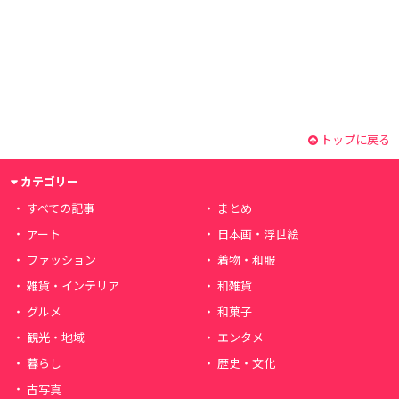
トップに戻る
カテゴリー
すべての記事
まとめ
アート
日本画・浮世絵
ファッション
着物・和服
雑貨・インテリア
和雑貨
グルメ
和菓子
観光・地域
エンタメ
暮らし
歴史・文化
古写真