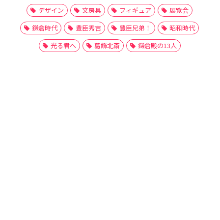
デザイン
文房具
フィギュア
展覧会
鎌倉時代
豊臣秀吉
豊臣兄弟！
昭和時代
光る君へ
葛飾北斎
鎌倉殿の13人