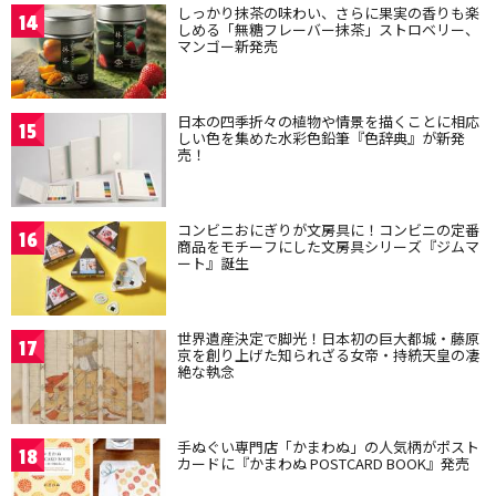
しっかり抹茶の味わい、さらに果実の香りも楽
14
しめる「無糖フレーバー抹茶」ストロベリー、
マンゴー新発売
日本の四季折々の植物や情景を描くことに相応
15
しい色を集めた水彩色鉛筆『色辞典』が新発
売！
コンビニおにぎりが文房具に！コンビニの定番
16
商品をモチーフにした文房具シリーズ『ジムマ
ート』誕生
世界遺産決定で脚光！日本初の巨大都城・藤原
17
京を創り上げた知られざる女帝・持統天皇の凄
絶な執念
手ぬぐい専門店「かまわぬ」の人気柄がポスト
18
カードに『かまわぬ POSTCARD BOOK』発売