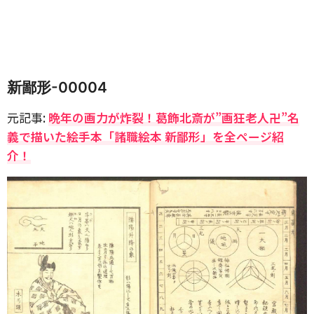
新鄙形-00004
元記事:
晩年の画力が炸裂！葛飾北斎が”画狂老人卍”名
義で描いた絵手本「諸職絵本 新鄙形」を全ページ紹
介！