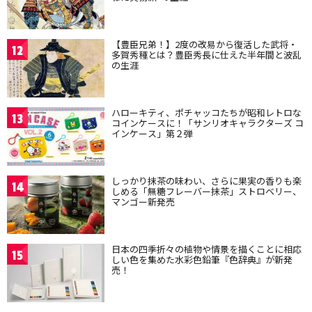
【豊臣兄弟！】2度の改易から復活した武将・
12
多賀秀種とは？豊臣秀長に仕えた半年間と波乱
の生涯
ハローキティ、ポチャッコたちが昭和レトロな
13
コインケースに！「サンリオキャラクターズ コ
インケース」第２弾
しっかり抹茶の味わい、さらに果実の香りも楽
14
しめる「無糖フレーバー抹茶」ストロベリー、
マンゴー新発売
日本の四季折々の植物や情景を描くことに相応
15
しい色を集めた水彩色鉛筆『色辞典』が新発
売！