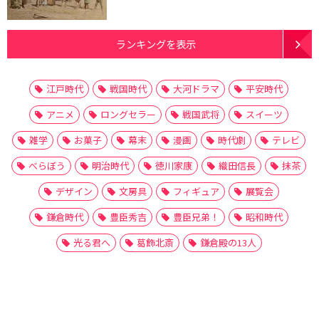
ランキングを表示
江戸時代
戦国時代
大河ドラマ
平安時代
アニメ
ロングセラー
戦国武将
スイーツ
雑学
お菓子
幕末
漫画
時代劇
テレビ
べらぼう
明治時代
徳川家康
織田信長
抹茶
デザイン
文房具
フィギュア
展覧会
鎌倉時代
豊臣秀吉
豊臣兄弟！
昭和時代
光る君へ
葛飾北斎
鎌倉殿の13人