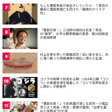
もしも豊臣秀長が長生きしていたら…？秀吉の
7
暴走と豊臣家滅亡を防げた「最強のカリスマ
性」
『豊臣兄弟！』三法師の誘拐は史実？秀吉
8
の“暴挙”、お市＆勝家再婚の真意…第30回放送
の真相考察
村上水軍を率いた戦国武将！幼い弟を支え、共
9
に海へ散った得居通幸の波乱に満ちた生涯
ゴジラの咆哮で目覚める朝…1954年公開『ゴジ
10
ラ』の貴重音源を搭載した「ゴジラ音声目覚ま
し時計」が新発売
『豊臣兄弟！』で萩原護が演じる武将・小堀正
11
次とは？秀長・秀吉・家康が重用、“出家を重
ねた実務派”の生涯