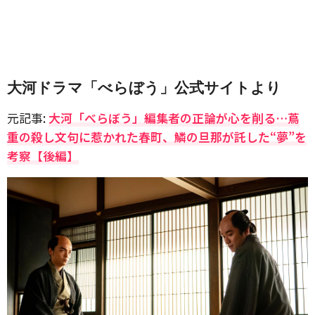
大河ドラマ「べらぼう」公式サイトより
元記事:
大河「べらぼう」編集者の正論が心を削る…蔦
重の殺し文句に惹かれた春町、鱗の旦那が託した“夢”を
考察【後編】