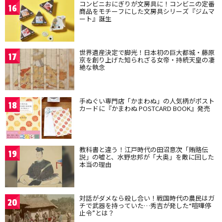
コンビニおにぎりが文房具に！コンビニの定番
16
商品をモチーフにした文房具シリーズ『ジムマ
ート』誕生
世界遺産決定で脚光！日本初の巨大都城・藤原
17
京を創り上げた知られざる女帝・持統天皇の凄
絶な執念
手ぬぐい専門店「かまわぬ」の人気柄がポスト
18
カードに『かまわぬ POSTCARD BOOK』発売
教科書と違う！江戸時代の田沼意次「賄賂伝
19
説」の嘘と、水野忠邦が「大奥」を敵に回した
本当の理由
対話がダメなら殺し合い！戦国時代の農民はガ
20
チで武器を持っていた…秀吉が発した“喧嘩停
止令”とは？