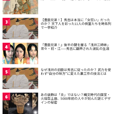
【豊臣兄弟！】秀吉は本当に「女狂い」だった
3
のか？ 天下人を彩った11人の側室たちを時系列
で一挙紹介
『豊臣兄弟！』後半の鍵を握る「浅井三姉妹」
4
茶々・初・江——秀吉に翻弄された波乱の生涯
なぜ浅井の旧臣は秀吉に従ったのか？ 武力を使
5
わず“自分の味方”に変えた裏工作の技法とは
あの装飾は「炎」ではない？縄文時代の国宝・
6
火焔型土器、5000年前の人々が刻んだ謎とデザ
インの秘密