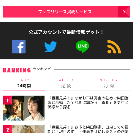
プレスリリース掲載サービス
公式アカウントで最新情報ゲット！
ランキング
RANKING
DAILY
WEEKLY
MONTHLY
24時間
週 間
月 間
『豊臣兄弟！』なぜお市は秀吉の勧めで柴田勝
1
家と再婚した？悲劇に繋がる「真相」を史料と
伏線から探る
『豊臣兄弟！』お市と柴田勝家、自刃しての最
2
期と「辞世の句」…運命を共にした２人の悲劇