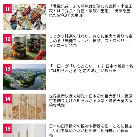
『豊臣兄弟！』で萩原護が演じる武将・小堀正
11
次とは？秀長・秀吉・家康が重用、“出家を重
ねた実務派”の生涯
しっかり抹茶の味わい、さらに果実の香りも楽
12
しめる「無糖フレーバー抹茶」ストロベリー、
マンゴー新発売
「一口」が「いもあらい」！？ 日本の難読地名
13
には知られざる“名前の法則”があった
世界遺産決定で脚光！日本初の巨大都城・藤原
14
京を創り上げた知られざる女帝・持統天皇の凄
絶な執念
日本の四季折々の植物や情景を描くことに相応
15
しい色を集めた水彩色鉛筆『色辞典』が新発
売！