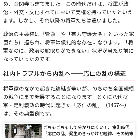
め、金閣寺も建てました。この時代だけは、将軍が政
治・外交・文化すべてにおいて実権を持っていたといえ
ます。しかし、それ以降の将軍たちは違いました。
政治の主導権は「管領」や「有力守護大名」といった家
臣たちに握られ、将軍は儀礼的な存在になります。「将
軍なのに、政治の舵取りができない」状況が当たり前に
なっていったのです。
社内トラブルから内乱へ──応仁の乱の構造
将軍家のなかで起きた跡継ぎ争いが、のちのち全国規模
の戦争にまで発展することになります。とくに八代将
軍・足利義政の時代に起きた「応仁の乱」（1467〜）
は、その典型例です。
ごちゃごちゃして分かりにくい！、室町時代
「応仁の乱」発生のきっかけと経緯、その結末