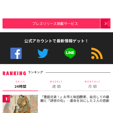
プレスリリース掲載サービス
公式アカウントで最新情報ゲット！
ランキング
RANKING
DAILY
WEEKLY
MONTHLY
24時間
週 間
月 間
『豊臣兄弟！』お市と柴田勝家、自刃しての最
1
期と「辞世の句」…運命を共にした２人の悲劇