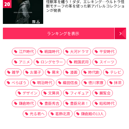
怪獣革を纏う！ダダ、エレキング…ウルトラ怪
20
獣モチーフの革を使った新アパレルコレクショ
ンが発表
ランキングを表示
江戸時代
戦国時代
大河ドラマ
平安時代
アニメ
ロングセラー
戦国武将
スイーツ
雑学
お菓子
幕末
漫画
時代劇
テレビ
べらぼう
明治時代
織田信長
徳川家康
抹茶
デザイン
文房具
フィギュア
展覧会
鎌倉時代
豊臣秀吉
豊臣兄弟！
昭和時代
光る君へ
葛飾北斎
鎌倉殿の13人