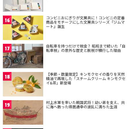
コンビニおにぎりが文房具に！コンビニの定番
16
商品をモチーフにした文房具シリーズ『ジムマ
ート』誕生
自転車を持つだけで税金？ 昭和まで続いた「自
17
転車税」の意外な歴史と脱税が横行した理由
【季節・数量限定】キンモクセイの香りを天然
18
精油で再現した「スチームクリーム キンモクセ
イ&茶」新登場
村上水軍を率いた戦国武将！幼い弟を支え、共
19
に海へ散った得居通幸の波乱に満ちた生涯