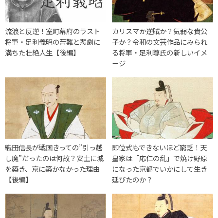
流浪と反逆！室町幕府のラスト
カリスマか逆賊か？気弱な貴公
将軍・足利義昭の苦難と悲劇に
子か？令和の文芸作品にみられ
満ちた壮絶人生【後編】
る将軍・足利尊氏の新しいイメ
ージ
織田信長が戦国きっての”引っ越
即位式もできないほど窮乏！天
し魔”だったのは何故？安土に城
皇家は「応仁の乱」で焼け野原
を築き、京に築かなかった理由
になった京都でいかにして生き
【後編】
延びたのか？