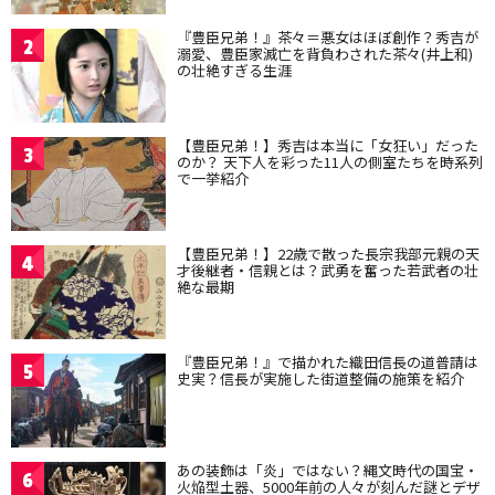
『豊臣兄弟！』茶々＝悪女はほぼ創作？秀吉が
2
溺愛、豊臣家滅亡を背負わされた茶々(井上和)
の壮絶すぎる生涯
【豊臣兄弟！】秀吉は本当に「女狂い」だった
3
のか？ 天下人を彩った11人の側室たちを時系列
で一挙紹介
【豊臣兄弟！】22歳で散った長宗我部元親の天
4
才後継者・信親とは？武勇を奮った若武者の壮
絶な最期
『豊臣兄弟！』で描かれた織田信長の道普請は
5
史実？信長が実施した街道整備の施策を紹介
あの装飾は「炎」ではない？縄文時代の国宝・
6
火焔型土器、5000年前の人々が刻んだ謎とデザ