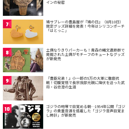
インの秘密
鳩サブレーの豊島屋が『鳩の日』（8月10日）
7
限定グッズ詳細を発表！今年はシリコンポーチ
「はとっこ」
土偶なりきりパーカーも！青森の縄文遺跡群で
8
発掘された土偶がモチーフのキュートなグッズ
が新発売
『豊臣兄弟！』小一郎の5万の大軍に徹底抗
9
戦！切腹覚悟で長宗我部元親に降伏を迫った武
将・谷忠澄の生涯
ゴジラの咆哮で目覚める朝…1954年公開『ゴジ
10
ラ』の貴重音源を搭載した「ゴジラ音声目覚ま
し時計」が新発売