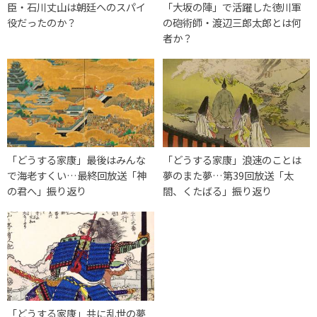
臣・石川丈山は朝廷へのスパイ
「大坂の陣」で活躍した徳川軍
役だったのか？
の砲術師・渡辺三郎太郎とは何
者か？
「どうする家康」最後はみんな
「どうする家康」浪速のことは
で海老すくい…最終回放送「神
夢のまた夢…第39回放送「太
の君へ」振り返り
閤、くたばる」振り返り
「どうする家康」共に乱世の夢