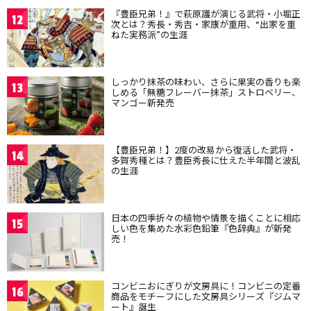
『豊臣兄弟！』で萩原護が演じる武将・小堀正
12
次とは？秀長・秀吉・家康が重用、“出家を重
ねた実務派”の生涯
しっかり抹茶の味わい、さらに果実の香りも楽
13
しめる「無糖フレーバー抹茶」ストロベリー、
マンゴー新発売
【豊臣兄弟！】2度の改易から復活した武将・
14
多賀秀種とは？豊臣秀長に仕えた半年間と波乱
の生涯
日本の四季折々の植物や情景を描くことに相応
15
しい色を集めた水彩色鉛筆『色辞典』が新発
売！
コンビニおにぎりが文房具に！コンビニの定番
16
商品をモチーフにした文房具シリーズ『ジムマ
ート』誕生