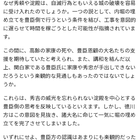
なぜ秀頼や淀殿は、自滅行為ともいえる城の破壊を容易
に受け入れたのでしょうか。一つの説として、内堀の埋
め立てを豊臣側で行うという条件を結び、工事を意図的
に遅らせて時間を稼ごうとした可能性が指摘されていま
す。
この間に、高齢の家康の死や、豊臣恩顧の大名たちの支
援を期待していたと考えられ、また、講和を結んだ以
上、関白家である豊臣氏に家康や秀忠が手出しできない
だろうという楽観的な見通しもあったのではないでしょ
うか。
これらは、秀吉の威光を忘れられない淀殿を中心とする
豊臣側の思考を反映しているといえます。しかし、徳川
方はこの意図を見抜き、諸大名に命じて一気に堀の埋め
立てを完了させてしまいました。
いずれにせよ、豊臣方の認識はあまりにも楽観的だった