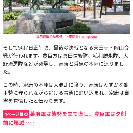
真田信繁公騎馬像（上田駅前）wikipedia
そして5月7日正午頃、最後の決戦となる天王寺・岡山合
戦が行われます。豊臣方は真田信繁隊、毛利勝永隊、大
野治房隊などが突撃し、家康と秀忠の本陣に迫りまし
た。
この時、家康の本陣は大混乱に陥り、家康はわずかな旗
本勢に守られながら逃げる事態に追い込まれ、家康は自
害を覚悟したと伝わります。
幕府軍は態勢を立て直し、豊臣軍は夕刻
4ページ目
前に壊滅……