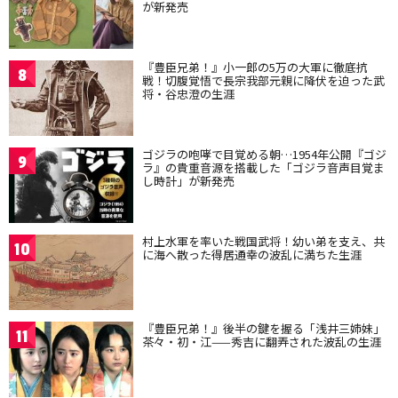
が新発売
『豊臣兄弟！』小一郎の5万の大軍に徹底抗
8
戦！切腹覚悟で長宗我部元親に降伏を迫った武
将・谷忠澄の生涯
ゴジラの咆哮で目覚める朝…1954年公開『ゴジ
9
ラ』の貴重音源を搭載した「ゴジラ音声目覚ま
し時計」が新発売
村上水軍を率いた戦国武将！幼い弟を支え、共
10
に海へ散った得居通幸の波乱に満ちた生涯
『豊臣兄弟！』後半の鍵を握る「浅井三姉妹」
11
茶々・初・江——秀吉に翻弄された波乱の生涯