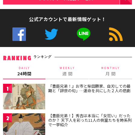
公式アカウントで最新情報ゲット！
ランキング
RANKING
DAILY
WEEKLY
MONTHLY
24時間
週 間
月 間
『豊臣兄弟！』お市と柴田勝家、自刃しての最
1
期と「辞世の句」…運命を共にした２人の悲劇
【豊臣兄弟！】秀吉は本当に「女狂い」だった
2
のか？ 天下人を彩った11人の側室たちを時系列
で一挙紹介