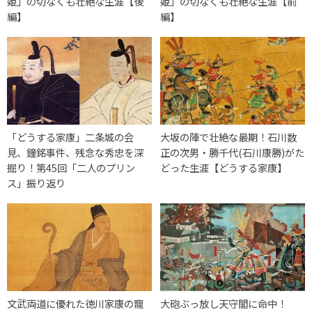
姫」の切なくも壮絶な生涯【後
姫」の切なくも壮絶な生涯【前
編】
編】
「どうする家康」二条城の会
大坂の陣で壮絶な最期！石川数
見、鐘銘事件、残念な秀忠を深
正の次男・勝千代(石川康勝)がた
掘り！第45回「二人のプリン
どった生涯【どうする家康】
ス」振り返り
文武両道に優れた徳川家康の寵
大砲ぶっ放し天守閣に命中！