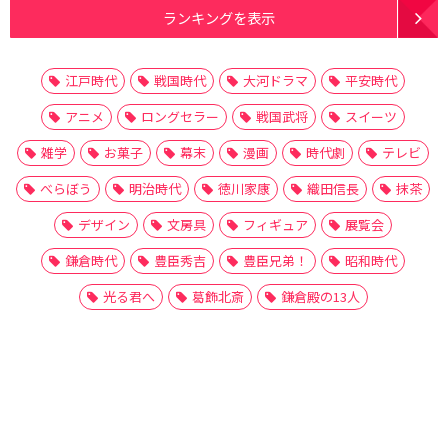
ランキングを表示
江戸時代
戦国時代
大河ドラマ
平安時代
アニメ
ロングセラー
戦国武将
スイーツ
雑学
お菓子
幕末
漫画
時代劇
テレビ
べらぼう
明治時代
徳川家康
織田信長
抹茶
デザイン
文房具
フィギュア
展覧会
鎌倉時代
豊臣秀吉
豊臣兄弟！
昭和時代
光る君へ
葛飾北斎
鎌倉殿の13人