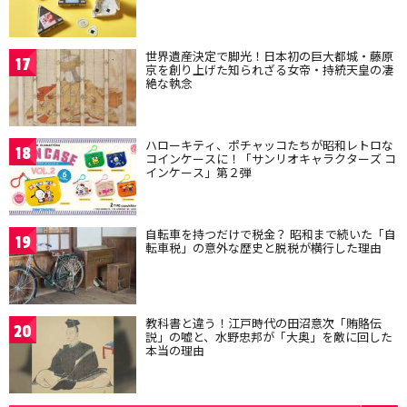
世界遺産決定で脚光！日本初の巨大都城・藤原
17
京を創り上げた知られざる女帝・持統天皇の凄
絶な執念
ハローキティ、ポチャッコたちが昭和レトロな
18
コインケースに！「サンリオキャラクターズ コ
インケース」第２弾
自転車を持つだけで税金？ 昭和まで続いた「自
19
転車税」の意外な歴史と脱税が横行した理由
教科書と違う！江戸時代の田沼意次「賄賂伝
20
説」の嘘と、水野忠邦が「大奥」を敵に回した
本当の理由