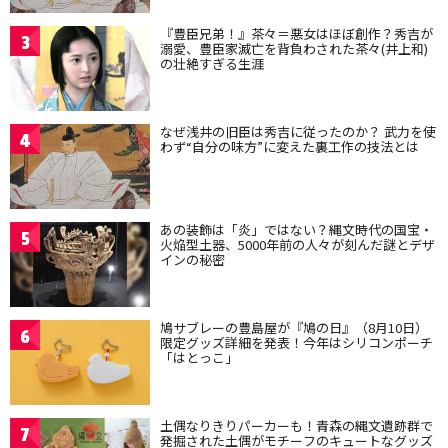
『豊臣兄弟！』茶々＝悪女はほぼ創作？秀吉が
3
溺愛、豊臣家滅亡を背負わされた茶々(井上和)
の壮絶すぎる生涯
なぜ浅井の旧臣は秀吉に従ったのか？ 武力を使
4
わず“自分の味方”に変えた裏工作の技法とは
あの装飾は「炎」ではない？縄文時代の国宝・
5
火焔型土器、5000年前の人々が刻んだ謎とデザ
インの秘密
鳩サブレーの豊島屋が『鳩の日』（8月10日）
6
限定グッズ詳細を発表！今年はシリコンポーチ
「はとっこ」
土偶なりきりパーカーも！青森の縄文遺跡群で
7
発掘された土偶がモチーフのキュートなグッズ