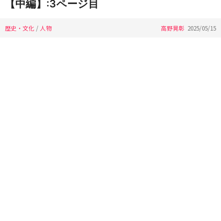
【中編】:3ページ目
歴史・文化
/
人物
高野晃彰
2025/05/15