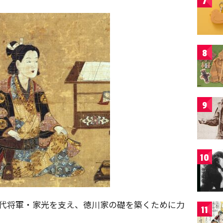
7
8
9
10
3代将軍・家光を支え、徳川家の礎を築くために力
11