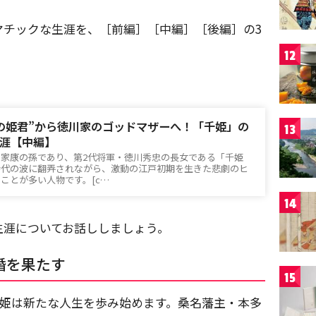
マチックな生涯を、［前編］［中編］［後編］の3
12
の姫君”から徳川家のゴッドマザーへ！「千姫」の
13
涯【中編】
家康の孫であり、第2代将軍・徳川秀忠の長女である「千姫
時代の波に翻弄されながら、激動の江戸初期を生きた悲劇のヒ
ことが多い人物です。[c…
14
生涯についてお話ししましょう。
婚を果たす
15
、千姫は新たな人生を歩み始めます。桑名藩主・本多