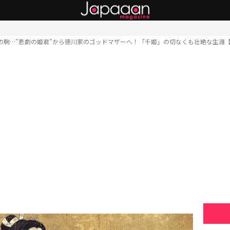
の駒…”悲劇の姫君”から徳川家のゴッドマザーへ！「千姫」の切なくも壮絶な生涯