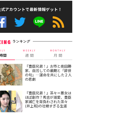
公式アカウントで最新情報ゲット！
ランキング
KING
ILY
WEEKLY
MONTHLY
4時間
週 間
月 間
『豊臣兄弟！』お市と柴田勝
家、自刃しての最期と「辞世
の句」…運命を共にした２人
の悲劇
『豊臣兄弟！』茶々＝悪女は
ほぼ創作？秀吉が溺愛、豊臣
家滅亡を背負わされた茶々
(井上和)の壮絶すぎる生涯