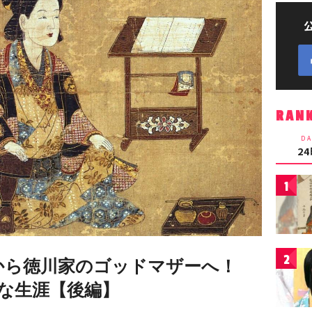
RAN
DA
2
1
2
”から徳川家のゴッドマザーへ！
な生涯【後編】