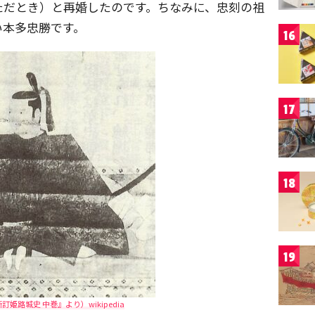
ただとき）と再婚したのです。ちなみに、忠刻の祖
い本多忠勝です。
16
17
18
19
姫路城史 中巻』より）wikipedia