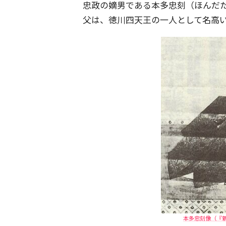
忠政の嫡男である本多忠刻（ほんだ
父は、徳川四天王の一人として名高
本多忠刻像（『新訂