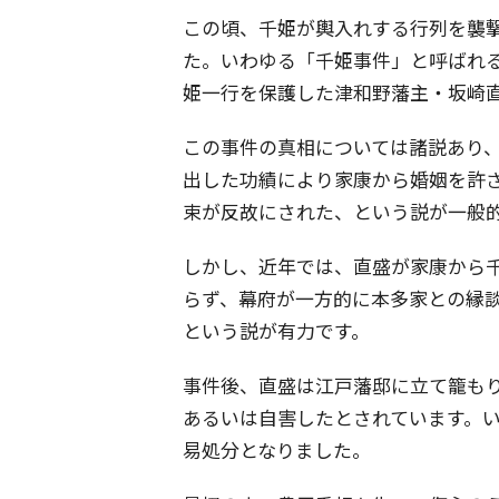
この頃、千姫が輿入れする行列を襲
た。いわゆる「千姫事件」と呼ばれ
姫一行を保護した津和野藩主・坂崎
この事件の真相については諸説あり
出した功績により家康から婚姻を許
束が反故にされた、という説が一般
しかし、近年では、直盛が家康から
らず、幕府が一方的に本多家との縁
という説が有力です。
事件後、直盛は江戸藩邸に立て籠も
あるいは自害したとされています。
易処分となりました。