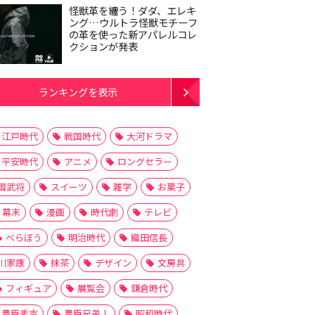
怪獣革を纏う！ダダ、エレキ
ング…ウルトラ怪獣モチーフ
の革を使った新アパレルコレ
クションが発表
ランキングを表示
江戸時代
戦国時代
大河ドラマ
平安時代
アニメ
ロングセラー
国武将
スイーツ
雑学
お菓子
幕末
漫画
時代劇
テレビ
べらぼう
明治時代
織田信長
川家康
抹茶
デザイン
文房具
フィギュア
展覧会
鎌倉時代
豊臣秀吉
豊臣兄弟！
昭和時代