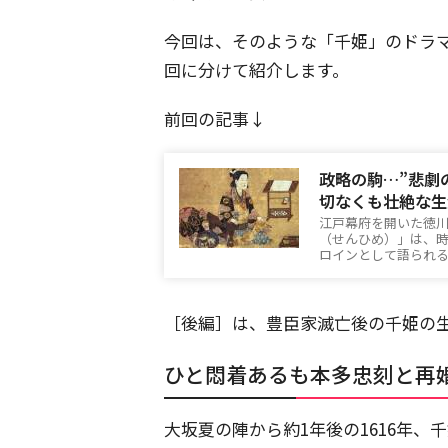
今回は、そのような「千姫」のドラ
回に分けて紹介します。
前回の記事↓
政略の駒…”悲劇
切なくも壮絶な生
江戸幕府を開いた徳川
（せんひめ）」は、
ロインとして語られる
［後編］は、豊臣家滅亡後の千姫の
ひと悶着あるも本多忠刻と再
大坂夏の陣から約1年後の1616年