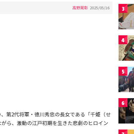
高野晃彰
2025/05/16
3
4
5
6
り、第2代将軍・徳川秀忠の長女である「千姫（せ
ながら、激動の江戸初期を生きた悲劇のヒロイン
。