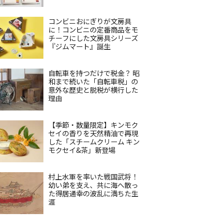
コンビニおにぎりが文房具
に！コンビニの定番商品をモ
チーフにした文房具シリーズ
『ジムマート』誕生
自転車を持つだけで税金？ 昭
和まで続いた「自転車税」の
意外な歴史と脱税が横行した
理由
【季節・数量限定】キンモク
セイの香りを天然精油で再現
した「スチームクリーム キン
モクセイ&茶」新登場
村上水軍を率いた戦国武将！
幼い弟を支え、共に海へ散っ
た得居通幸の波乱に満ちた生
涯