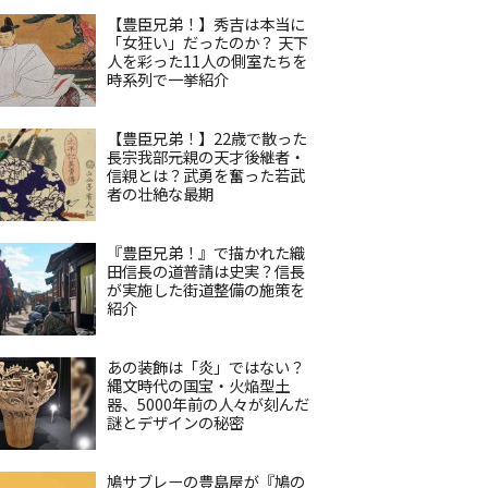
【豊臣兄弟！】秀吉は本当に
「女狂い」だったのか？ 天下
人を彩った11人の側室たちを
時系列で一挙紹介
【豊臣兄弟！】22歳で散った
長宗我部元親の天才後継者・
信親とは？武勇を奮った若武
者の壮絶な最期
『豊臣兄弟！』で描かれた織
田信長の道普請は史実？信長
が実施した街道整備の施策を
紹介
あの装飾は「炎」ではない？
縄文時代の国宝・火焔型土
器、5000年前の人々が刻んだ
謎とデザインの秘密
鳩サブレーの豊島屋が『鳩の