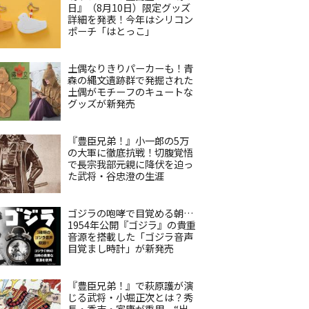
日』（8月10日）限定グッズ
詳細を発表！今年はシリコン
ポーチ「はとっこ」
土偶なりきりパーカーも！青
森の縄文遺跡群で発掘された
土偶がモチーフのキュートな
グッズが新発売
『豊臣兄弟！』小一郎の5万
の大軍に徹底抗戦！切腹覚悟
で長宗我部元親に降伏を迫っ
た武将・谷忠澄の生涯
ゴジラの咆哮で目覚める朝…
1954年公開『ゴジラ』の貴重
音源を搭載した「ゴジラ音声
目覚まし時計」が新発売
『豊臣兄弟！』で萩原護が演
じる武将・小堀正次とは？秀
長・秀吉・家康が重用、“出