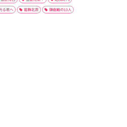
光る君へ
葛飾北斎
鎌倉殿の13人