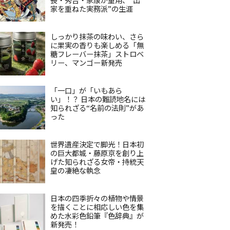
家を重ねた実務派”の生涯
しっかり抹茶の味わい、さら
に果実の香りも楽しめる「無
糖フレーバー抹茶」ストロベ
リー、マンゴー新発売
「一口」が「いもあら
い」！？ 日本の難読地名には
知られざる“名前の法則”があ
った
世界遺産決定で脚光！日本初
の巨大都城・藤原京を創り上
げた知られざる女帝・持統天
皇の凄絶な執念
日本の四季折々の植物や情景
を描くことに相応しい色を集
めた水彩色鉛筆『色辞典』が
新発売！