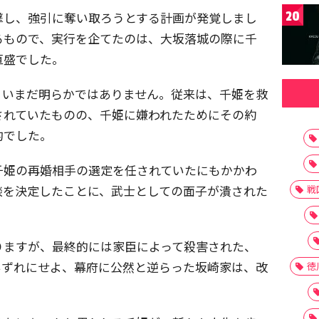
20
撃し、強引に奪い取ろうとする計画が発覚しまし
るもので、実行を企てたのは、大坂落城の際に千
直盛でした。
、いまだ明らかではありません。従来は、千姫を救
されていたものの、千姫に嫌われたためにその約
的でした。
千姫の再婚相手の選定を任されていたにもかかわ
談を決定したことに、武士としての面子が潰された
戦
りますが、最終的には家臣によって殺害された、
いずれにせよ、幕府に公然と逆らった坂崎家は、改
徳