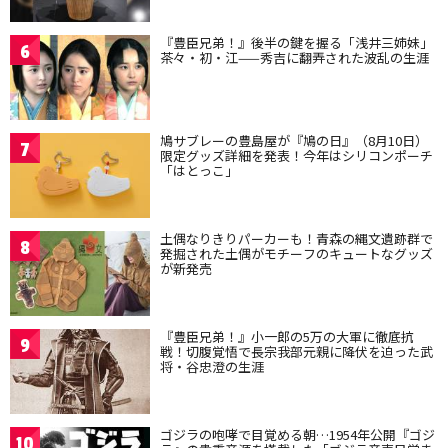
『豊臣兄弟！』後半の鍵を握る「浅井三姉妹」
6
茶々・初・江——秀吉に翻弄された波乱の生涯
鳩サブレーの豊島屋が『鳩の日』（8月10日）
7
限定グッズ詳細を発表！今年はシリコンポーチ
「はとっこ」
土偶なりきりパーカーも！青森の縄文遺跡群で
8
発掘された土偶がモチーフのキュートなグッズ
が新発売
『豊臣兄弟！』小一郎の5万の大軍に徹底抗
9
戦！切腹覚悟で長宗我部元親に降伏を迫った武
将・谷忠澄の生涯
ゴジラの咆哮で目覚める朝…1954年公開『ゴジ
10