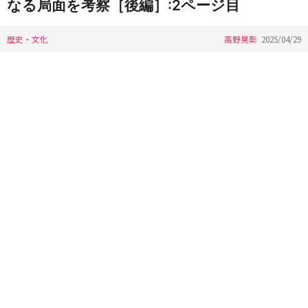
なる局面を考察［後編］:2ページ目
歴史・文化
高野晃彰
2025/04/29