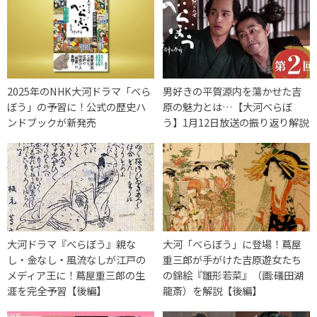
2025年のNHK大河ドラマ「べら
男好きの平賀源内を蕩かせた吉
ぼう」の予習に！公式の歴史ハ
原の魅力とは…【大河べらぼ
ンドブックが新発売
う】1月12日放送の振り返り解説
大河ドラマ『べらぼう』親な
大河「べらぼう」に登場！蔦屋
し・金なし・風流なしが江戸の
重三郎が手がけた吉原遊女たち
メディア王に！蔦屋重三郎の生
の錦絵『雛形若菜』（画:礒田湖
涯を完全予習【後編】
龍斎）を解説【後編】