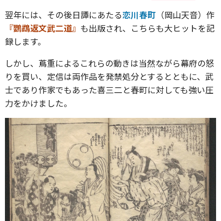
翌年には、その後日譚にあたる
恋川春町
（岡山天音）作
『鸚鵡返文武二道』
も出版され、こちらも大ヒットを記
録します。
しかし、蔦重によるこれらの動きは当然ながら幕府の怒
りを買い、定信は両作品を発禁処分とするとともに、武
士であり作家でもあった喜三二と春町に対しても強い圧
力をかけました。