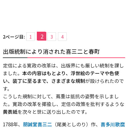
2
2ページ目:
1
3
4
出版統制により消された喜三二と春町
定信による寛政の改革は、出版界にも厳しい統制を課し
ました。
本の内容はもとより、浮世絵のテーマや色使
い、装丁に至るまで、さまざまな規制
が設けられたので
す。
こうした規制に対して、蔦重は抵抗の姿勢を示しまし
た。寛政の改革を揶揄し、定信の政策を批判するような
黄表紙
を次々と世に送り出したのです。
1788年、
朋誠堂喜三二
（尾美としのり）作、
喜多川歌麿