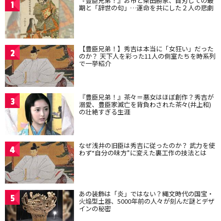
『豊臣兄弟！』お市と柴田勝家、自刃しての最
1
期と「辞世の句」…運命を共にした２人の悲劇
【豊臣兄弟！】秀吉は本当に「女狂い」だった
2
のか？ 天下人を彩った11人の側室たちを時系列
で一挙紹介
『豊臣兄弟！』茶々＝悪女はほぼ創作？秀吉が
3
溺愛、豊臣家滅亡を背負わされた茶々(井上和)
の壮絶すぎる生涯
なぜ浅井の旧臣は秀吉に従ったのか？ 武力を使
4
わず“自分の味方”に変えた裏工作の技法とは
あの装飾は「炎」ではない？縄文時代の国宝・
5
火焔型土器、5000年前の人々が刻んだ謎とデザ
インの秘密