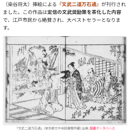
（染谷将太）挿絵による
『文武二道万石通』
が刊行され
ました。この作品は
定信の文武奨励策を茶化した内容
で、江戸市民から絶賛され、大ベストセラーとなりま
す。
『文武二道万石通』(東京都立中央図書館所蔵) 出典:
国書データベース