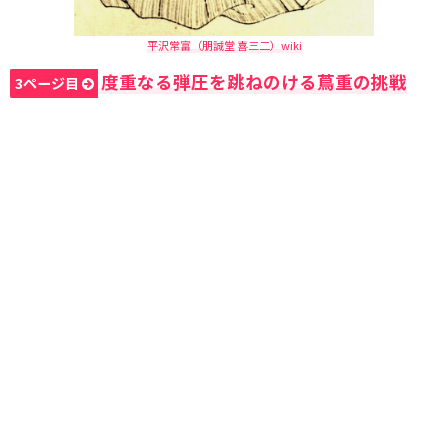
平沢常富（朋誠堂 喜三二）wiki
度重なる弾圧を跳ねのける蔦重の挑戦
3ページ目