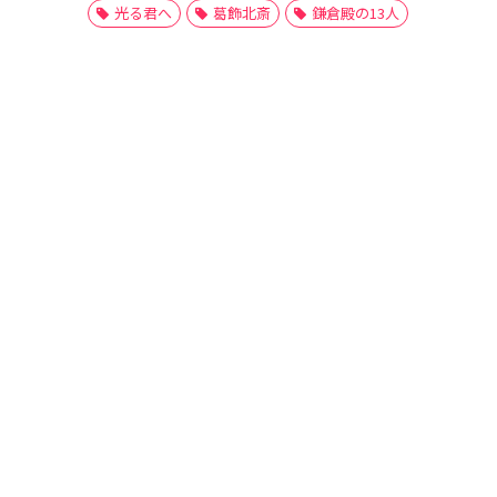
光る君へ
葛飾北斎
鎌倉殿の13人