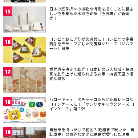
日本の四季折々の植物や情景を描くことに相応
15
しい色を集めた水彩色鉛筆『色辞典』が新発
売！
コンビニおにぎりが文房具に！コンビニの定番
16
商品をモチーフにした文房具シリーズ『ジムマ
ート』誕生
世界遺産決定で脚光！日本初の巨大都城・藤原
17
京を創り上げた知られざる女帝・持統天皇の凄
絶な執念
ハローキティ、ポチャッコたちが昭和レトロな
18
コインケースに！「サンリオキャラクターズ コ
インケース」第２弾
自転車を持つだけで税金？ 昭和まで続いた「自
19
転車税」の意外な歴史と脱税が横行した理由