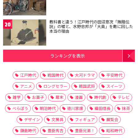
教科書と違う！江戸時代の田沼意次「賄賂伝
20
説」の嘘と、水野忠邦が「大奥」を敵に回した
本当の理由
ランキングを表示
江戸時代
戦国時代
大河ドラマ
平安時代
アニメ
ロングセラー
戦国武将
スイーツ
雑学
お菓子
幕末
漫画
時代劇
テレビ
べらぼう
明治時代
徳川家康
織田信長
抹茶
デザイン
文房具
フィギュア
展覧会
鎌倉時代
豊臣秀吉
豊臣兄弟！
昭和時代