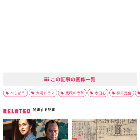
この記事の画像一覧
べらぼう
大河ドラマ
寛政の改革
寺田心
松平定信
関連する記事
RELATED