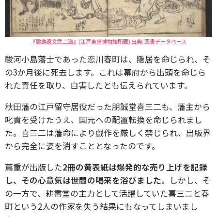
『鸚鵡返文武二道』(江戸東京博物館所蔵) 出典: 国書データベース
駿河小島藩士であった恋川春町は、隠居を命じられ、そ
の3か月後に死去します。これは幕府から出頭を命じら
れた責任を取り、自害したとも伝えられています。
秋田藩の江戸留守居役だった朋誠堂喜三二も、藩主から
叱責を受けたうえ、国元への配置転換を命じられまし
た。喜三二は藩命により戯作を厳しく禁じられ、出版界
から完全に姿を消すこととなったのです。
蔦重が出版した
2冊の黄表紙は爆発的な売り上げを記録
し、その心意気は世間の喝采を浴びました。
しかし、そ
の一方で、耕書堂の主力として活躍していた喜三二と春
町という2人の作家を失う結果にもなってしまいまし