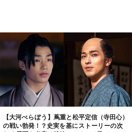
【大河べらぼう】蔦重と松平定信（寺田心）
の戦い勃発！？史実を基にストーリーの次