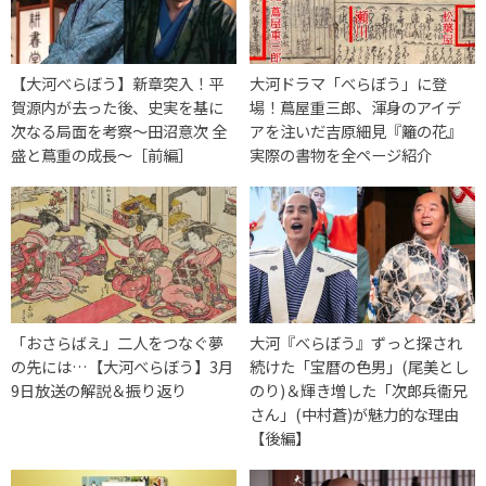
【大河べらぼう】新章突入！平
大河ドラマ「べらぼう」に登
賀源内が去った後、史実を基に
場！蔦屋重三郎、渾身のアイデ
次なる局面を考察〜田沼意次 全
アを注いだ吉原細見『籬の花』
盛と蔦重の成長〜［前編］
実際の書物を全ページ紹介
「おさらばえ」二人をつなぐ夢
大河『べらぼう』ずっと探され
の先には…【大河べらぼう】3月
続けた「宝暦の色男」(尾美とし
9日放送の解説＆振り返り
のり)＆輝き増した「次郎兵衞兄
さん」(中村蒼)が魅力的な理由
【後編】