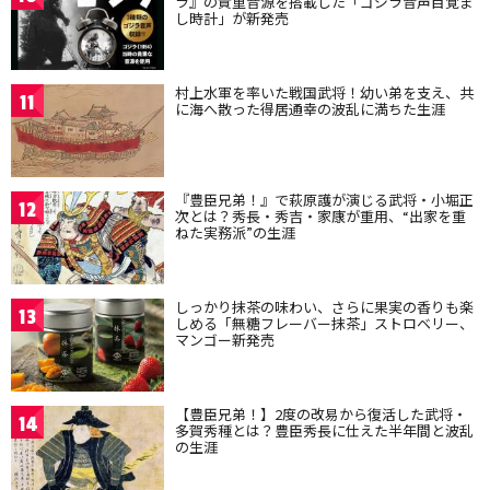
ラ』の貴重音源を搭載した「ゴジラ音声目覚ま
し時計」が新発売
村上水軍を率いた戦国武将！幼い弟を支え、共
11
に海へ散った得居通幸の波乱に満ちた生涯
『豊臣兄弟！』で萩原護が演じる武将・小堀正
12
次とは？秀長・秀吉・家康が重用、“出家を重
ねた実務派”の生涯
しっかり抹茶の味わい、さらに果実の香りも楽
13
しめる「無糖フレーバー抹茶」ストロベリー、
マンゴー新発売
【豊臣兄弟！】2度の改易から復活した武将・
14
多賀秀種とは？豊臣秀長に仕えた半年間と波乱
の生涯