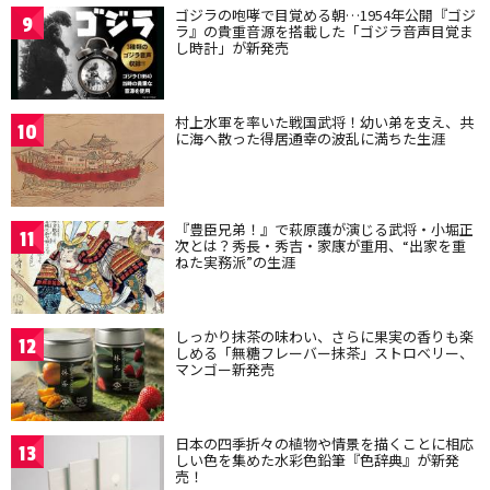
ゴジラの咆哮で目覚める朝…1954年公開『ゴジ
9
ラ』の貴重音源を搭載した「ゴジラ音声目覚ま
し時計」が新発売
村上水軍を率いた戦国武将！幼い弟を支え、共
10
に海へ散った得居通幸の波乱に満ちた生涯
『豊臣兄弟！』で萩原護が演じる武将・小堀正
11
次とは？秀長・秀吉・家康が重用、“出家を重
ねた実務派”の生涯
しっかり抹茶の味わい、さらに果実の香りも楽
12
しめる「無糖フレーバー抹茶」ストロベリー、
マンゴー新発売
日本の四季折々の植物や情景を描くことに相応
13
しい色を集めた水彩色鉛筆『色辞典』が新発
売！