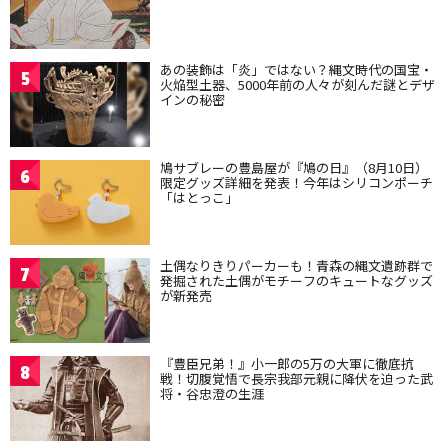
あの装飾は「炎」ではない？縄文時代の国宝・
5
火焔型土器、5000年前の人々が刻んだ謎とデザ
インの秘密
鳩サブレーの豊島屋が『鳩の日』（8月10日）
6
限定グッズ詳細を発表！今年はシリコンポーチ
「はとっこ」
土偶なりきりパーカーも！青森の縄文遺跡群で
7
発掘された土偶がモチーフのキュートなグッズ
が新発売
『豊臣兄弟！』小一郎の5万の大軍に徹底抗
8
戦！切腹覚悟で長宗我部元親に降伏を迫った武
将・谷忠澄の生涯