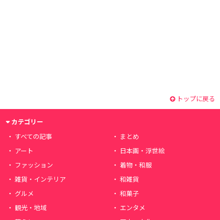
トップに戻る
カテゴリー
すべての記事
まとめ
アート
日本画・浮世絵
ファッション
着物・和服
雑貨・インテリア
和雑貨
グルメ
和菓子
観光・地域
エンタメ