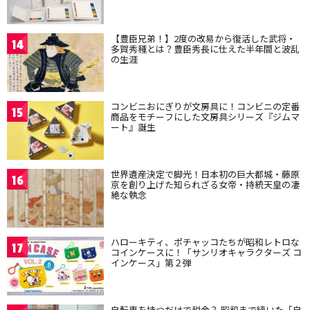
【豊臣兄弟！】2度の改易から復活した武将・
14
多賀秀種とは？豊臣秀長に仕えた半年間と波乱
の生涯
コンビニおにぎりが文房具に！コンビニの定番
15
商品をモチーフにした文房具シリーズ『ジムマ
ート』誕生
世界遺産決定で脚光！日本初の巨大都城・藤原
16
京を創り上げた知られざる女帝・持統天皇の凄
絶な執念
ハローキティ、ポチャッコたちが昭和レトロな
17
コインケースに！「サンリオキャラクターズ コ
インケース」第２弾
自転車を持つだけで税金？ 昭和まで続いた「自