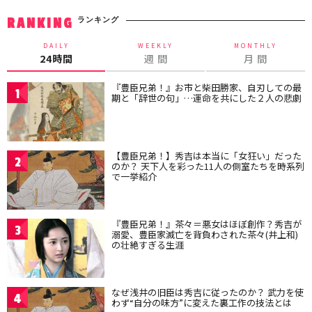
ランキング
RANKING
DAILY
WEEKLY
MONTHLY
24時間
週 間
月 間
『豊臣兄弟！』お市と柴田勝家、自刃しての最
1
期と「辞世の句」…運命を共にした２人の悲劇
【豊臣兄弟！】秀吉は本当に「女狂い」だった
2
のか？ 天下人を彩った11人の側室たちを時系列
で一挙紹介
『豊臣兄弟！』茶々＝悪女はほぼ創作？秀吉が
3
溺愛、豊臣家滅亡を背負わされた茶々(井上和)
の壮絶すぎる生涯
なぜ浅井の旧臣は秀吉に従ったのか？ 武力を使
4
わず“自分の味方”に変えた裏工作の技法とは