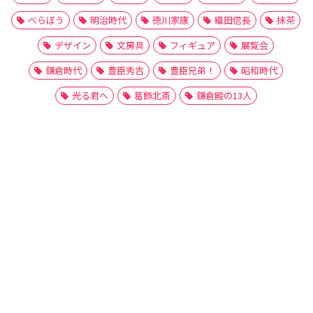
べらぼう
明治時代
徳川家康
織田信長
抹茶
デザイン
文房具
フィギュア
展覧会
鎌倉時代
豊臣秀吉
豊臣兄弟！
昭和時代
光る君へ
葛飾北斎
鎌倉殿の13人