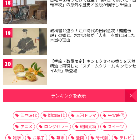
18
転車税」の意外な歴史と脱税が横行した理由
教科書と違う！江戸時代の田沼意次「賄賂伝
19
説」の嘘と、水野忠邦が「大奥」を敵に回した
本当の理由
【季節・数量限定】キンモクセイの香りを天然
20
精油で再現した「スチームクリーム キンモクセ
イ&茶」新登場
ランキングを表示
江戸時代
戦国時代
大河ドラマ
平安時代
アニメ
ロングセラー
戦国武将
スイーツ
雑学
お菓子
幕末
漫画
時代劇
テレビ