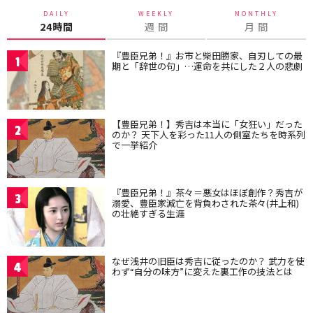
DAILY
WEEKLY
MONTHLY
24時間
週 間
月 間
『豊臣兄弟！』お市と柴田勝家、自刃しての最
1
期と「辞世の句」…運命を共にした２人の悲劇
【豊臣兄弟！】秀吉は本当に「女狂い」だった
2
のか？ 天下人を彩った11人の側室たちを時系列
で一挙紹介
『豊臣兄弟！』茶々＝悪女はほぼ創作？秀吉が
3
溺愛、豊臣家滅亡を背負わされた茶々(井上和)
の壮絶すぎる生涯
なぜ浅井の旧臣は秀吉に従ったのか？ 武力を使
4
わず“自分の味方”に変えた裏工作の技法とは