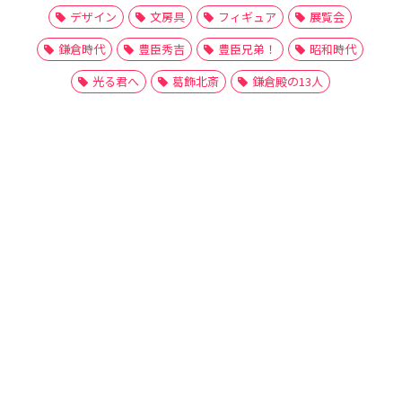
デザイン
文房具
フィギュア
展覧会
鎌倉時代
豊臣秀吉
豊臣兄弟！
昭和時代
光る君へ
葛飾北斎
鎌倉殿の13人