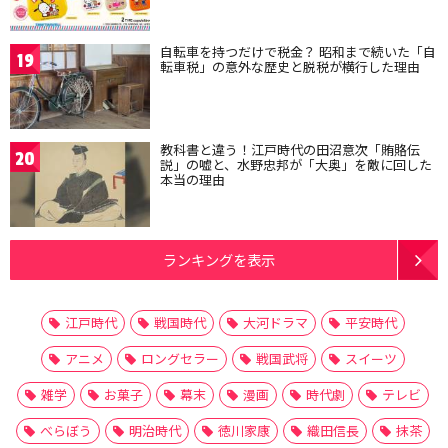
自転車を持つだけで税金？ 昭和まで続いた「自
19
転車税」の意外な歴史と脱税が横行した理由
教科書と違う！江戸時代の田沼意次「賄賂伝
20
説」の嘘と、水野忠邦が「大奥」を敵に回した
本当の理由
ランキングを表示
江戸時代
戦国時代
大河ドラマ
平安時代
アニメ
ロングセラー
戦国武将
スイーツ
雑学
お菓子
幕末
漫画
時代劇
テレビ
べらぼう
明治時代
徳川家康
織田信長
抹茶