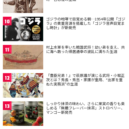
ゴジラの咆哮で目覚める朝…1954年公開『ゴジ
10
ラ』の貴重音源を搭載した「ゴジラ音声目覚ま
し時計」が新発売
村上水軍を率いた戦国武将！幼い弟を支え、共
11
に海へ散った得居通幸の波乱に満ちた生涯
『豊臣兄弟！』で萩原護が演じる武将・小堀正
12
次とは？秀長・秀吉・家康が重用、“出家を重
ねた実務派”の生涯
しっかり抹茶の味わい、さらに果実の香りも楽
13
しめる「無糖フレーバー抹茶」ストロベリー、
マンゴー新発売