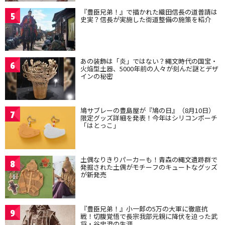
『豊臣兄弟！』で描かれた織田信長の道普請は
5
史実？信長が実施した街道整備の施策を紹介
あの装飾は「炎」ではない？縄文時代の国宝・
6
火焔型土器、5000年前の人々が刻んだ謎とデザ
インの秘密
鳩サブレーの豊島屋が『鳩の日』（8月10日）
7
限定グッズ詳細を発表！今年はシリコンポーチ
「はとっこ」
土偶なりきりパーカーも！青森の縄文遺跡群で
8
発掘された土偶がモチーフのキュートなグッズ
が新発売
『豊臣兄弟！』小一郎の5万の大軍に徹底抗
9
戦！切腹覚悟で長宗我部元親に降伏を迫った武
将・谷忠澄の生涯