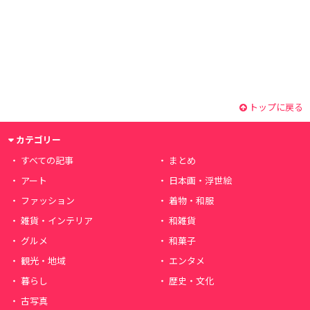
トップに戻る
カテゴリー
すべての記事
まとめ
アート
日本画・浮世絵
ファッション
着物・和服
雑貨・インテリア
和雑貨
グルメ
和菓子
観光・地域
エンタメ
暮らし
歴史・文化
古写真