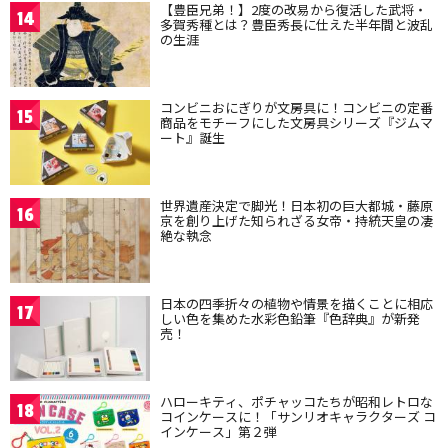
【豊臣兄弟！】2度の改易から復活した武将・
14
多賀秀種とは？豊臣秀長に仕えた半年間と波乱
の生涯
コンビニおにぎりが文房具に！コンビニの定番
15
商品をモチーフにした文房具シリーズ『ジムマ
ート』誕生
世界遺産決定で脚光！日本初の巨大都城・藤原
16
京を創り上げた知られざる女帝・持統天皇の凄
絶な執念
日本の四季折々の植物や情景を描くことに相応
17
しい色を集めた水彩色鉛筆『色辞典』が新発
売！
ハローキティ、ポチャッコたちが昭和レトロな
18
コインケースに！「サンリオキャラクターズ コ
インケース」第２弾