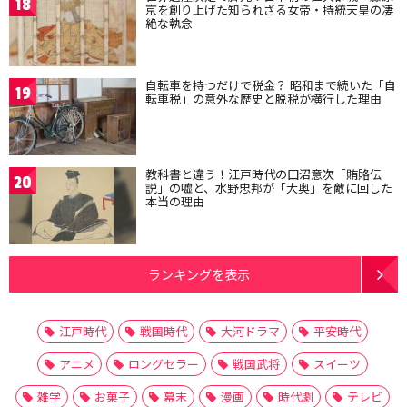
18
京を創り上げた知られざる女帝・持統天皇の凄
絶な執念
自転車を持つだけで税金？ 昭和まで続いた「自
19
転車税」の意外な歴史と脱税が横行した理由
教科書と違う！江戸時代の田沼意次「賄賂伝
20
説」の嘘と、水野忠邦が「大奥」を敵に回した
本当の理由
ランキングを表示
江戸時代
戦国時代
大河ドラマ
平安時代
アニメ
ロングセラー
戦国武将
スイーツ
雑学
お菓子
幕末
漫画
時代劇
テレビ