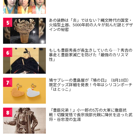
あの装飾は「炎」ではない？縄文時代の国宝・
5
火焔型土器、5000年前の人々が刻んだ謎とデザ
インの秘密
もしも豊臣秀長が長生きしていたら…？秀吉の
6
暴走と豊臣家滅亡を防げた「最強のカリスマ
性」
鳩サブレーの豊島屋が『鳩の日』（8月10日）
7
限定グッズ詳細を発表！今年はシリコンポーチ
「はとっこ」
『豊臣兄弟！』小一郎の5万の大軍に徹底抗
8
戦！切腹覚悟で長宗我部元親に降伏を迫った武
将・谷忠澄の生涯