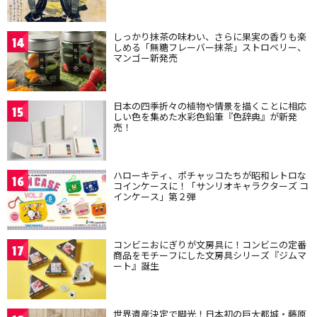
しっかり抹茶の味わい、さらに果実の香りも楽
14
しめる「無糖フレーバー抹茶」ストロベリー、
マンゴー新発売
日本の四季折々の植物や情景を描くことに相応
15
しい色を集めた水彩色鉛筆『色辞典』が新発
売！
ハローキティ、ポチャッコたちが昭和レトロな
16
コインケースに！「サンリオキャラクターズ コ
インケース」第２弾
コンビニおにぎりが文房具に！コンビニの定番
17
商品をモチーフにした文房具シリーズ『ジムマ
ート』誕生
世界遺産決定で脚光！日本初の巨大都城・藤原