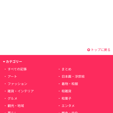
トップに戻る
カテゴリー
すべての記事
まとめ
アート
日本画・浮世絵
ファッション
着物・和服
雑貨・インテリア
和雑貨
グルメ
和菓子
観光・地域
エンタメ
暮らし
歴史・文化