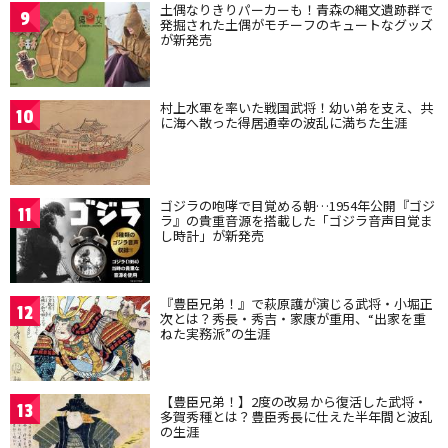
土偶なりきりパーカーも！青森の縄文遺跡群で
9
発掘された土偶がモチーフのキュートなグッズ
が新発売
村上水軍を率いた戦国武将！幼い弟を支え、共
10
に海へ散った得居通幸の波乱に満ちた生涯
ゴジラの咆哮で目覚める朝…1954年公開『ゴジ
11
ラ』の貴重音源を搭載した「ゴジラ音声目覚ま
し時計」が新発売
『豊臣兄弟！』で萩原護が演じる武将・小堀正
12
次とは？秀長・秀吉・家康が重用、“出家を重
ねた実務派”の生涯
【豊臣兄弟！】2度の改易から復活した武将・
13
多賀秀種とは？豊臣秀長に仕えた半年間と波乱
の生涯