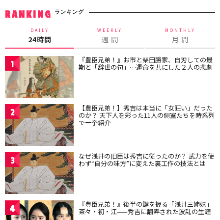
ランキング
RANKING
DAILY
WEEKLY
MONTHLY
24時間
週 間
月 間
『豊臣兄弟！』お市と柴田勝家、自刃しての最
1
期と「辞世の句」…運命を共にした２人の悲劇
【豊臣兄弟！】秀吉は本当に「女狂い」だった
2
のか？ 天下人を彩った11人の側室たちを時系列
で一挙紹介
なぜ浅井の旧臣は秀吉に従ったのか？ 武力を使
3
わず“自分の味方”に変えた裏工作の技法とは
『豊臣兄弟！』後半の鍵を握る「浅井三姉妹」
4
茶々・初・江——秀吉に翻弄された波乱の生涯