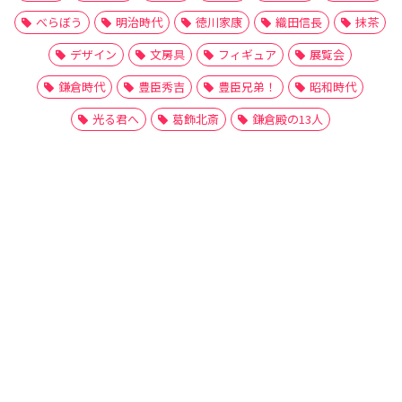
べらぼう
明治時代
徳川家康
織田信長
抹茶
デザイン
文房具
フィギュア
展覧会
鎌倉時代
豊臣秀吉
豊臣兄弟！
昭和時代
光る君へ
葛飾北斎
鎌倉殿の13人