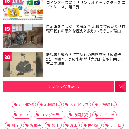
18
コインケースに！「サンリオキャラクターズ コ
インケース」第２弾
自転車を持つだけで税金？ 昭和まで続いた「自
19
転車税」の意外な歴史と脱税が横行した理由
教科書と違う！江戸時代の田沼意次「賄賂伝
20
説」の嘘と、水野忠邦が「大奥」を敵に回した
本当の理由
ランキングを表示
江戸時代
戦国時代
大河ドラマ
平安時代
アニメ
ロングセラー
戦国武将
スイーツ
雑学
お菓子
幕末
漫画
時代劇
テレビ