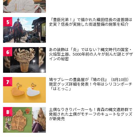
『豊臣兄弟！』で描かれた織田信長の道普請は
5
史実？信長が実施した街道整備の施策を紹介
あの装飾は「炎」ではない？縄文時代の国宝・
6
火焔型土器、5000年前の人々が刻んだ謎とデザ
インの秘密
鳩サブレーの豊島屋が『鳩の日』（8月10日）
7
限定グッズ詳細を発表！今年はシリコンポーチ
「はとっこ」
土偶なりきりパーカーも！青森の縄文遺跡群で
8
発掘された土偶がモチーフのキュートなグッズ
が新発売