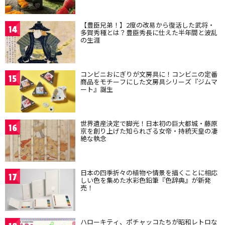
【豊臣兄弟！】2度の改易から復活した武将・
14
多賀秀種とは？豊臣秀長に仕えた半年間と波乱
の生涯
コンビニおにぎりが文房具に！コンビニの定番
15
商品をモチーフにした文房具シリーズ『ジムマ
ート』誕生
世界遺産決定で脚光！日本初の巨大都城・藤原
16
京を創り上げた知られざる女帝・持統天皇の凄
絶な執念
日本の四季折々の植物や情景を描くことに相応
17
しい色を集めた水彩色鉛筆『色辞典』が新発
売！
ハローキティ、ポチャッコたちが昭和レトロな