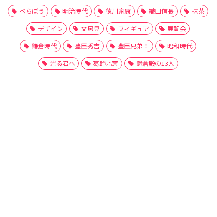
べらぼう
明治時代
徳川家康
織田信長
抹茶
デザイン
文房具
フィギュア
展覧会
鎌倉時代
豊臣秀吉
豊臣兄弟！
昭和時代
光る君へ
葛飾北斎
鎌倉殿の13人