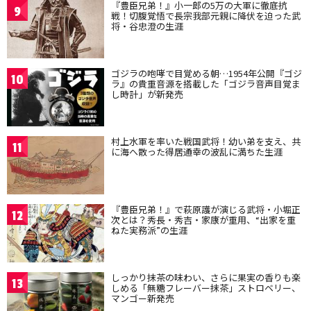
『豊臣兄弟！』小一郎の5万の大軍に徹底抗
9
戦！切腹覚悟で長宗我部元親に降伏を迫った武
将・谷忠澄の生涯
ゴジラの咆哮で目覚める朝…1954年公開『ゴジ
10
ラ』の貴重音源を搭載した「ゴジラ音声目覚ま
し時計」が新発売
村上水軍を率いた戦国武将！幼い弟を支え、共
11
に海へ散った得居通幸の波乱に満ちた生涯
『豊臣兄弟！』で萩原護が演じる武将・小堀正
12
次とは？秀長・秀吉・家康が重用、“出家を重
ねた実務派”の生涯
しっかり抹茶の味わい、さらに果実の香りも楽
13
しめる「無糖フレーバー抹茶」ストロベリー、
マンゴー新発売