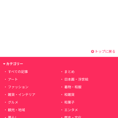
トップに戻る
カテゴリー
すべての記事
まとめ
アート
日本画・浮世絵
ファッション
着物・和服
雑貨・インテリア
和雑貨
グルメ
和菓子
観光・地域
エンタメ
暮らし
歴史・文化