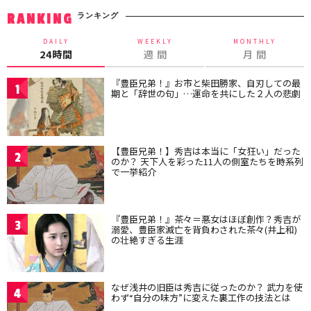
ランキング
RANKING
DAILY
WEEKLY
MONTHLY
24時間
週 間
月 間
『豊臣兄弟！』お市と柴田勝家、自刃しての最
1
期と「辞世の句」…運命を共にした２人の悲劇
【豊臣兄弟！】秀吉は本当に「女狂い」だった
2
のか？ 天下人を彩った11人の側室たちを時系列
で一挙紹介
『豊臣兄弟！』茶々＝悪女はほぼ創作？秀吉が
3
溺愛、豊臣家滅亡を背負わされた茶々(井上和)
の壮絶すぎる生涯
なぜ浅井の旧臣は秀吉に従ったのか？ 武力を使
4
わず“自分の味方”に変えた裏工作の技法とは