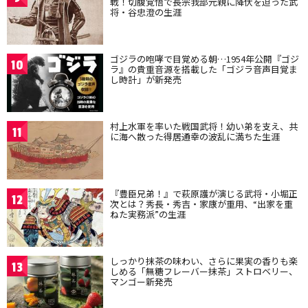
戦！切腹覚悟で長宗我部元親に降伏を迫った武
将・谷忠澄の生涯
ゴジラの咆哮で目覚める朝…1954年公開『ゴジ
10
ラ』の貴重音源を搭載した「ゴジラ音声目覚ま
し時計」が新発売
村上水軍を率いた戦国武将！幼い弟を支え、共
11
に海へ散った得居通幸の波乱に満ちた生涯
『豊臣兄弟！』で萩原護が演じる武将・小堀正
12
次とは？秀長・秀吉・家康が重用、“出家を重
ねた実務派”の生涯
しっかり抹茶の味わい、さらに果実の香りも楽
13
しめる「無糖フレーバー抹茶」ストロベリー、
マンゴー新発売