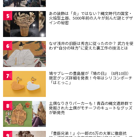
あの装飾は「炎」ではない？縄文時代の国宝・
5
火焔型土器、5000年前の人々が刻んだ謎とデザ
インの秘密
なぜ浅井の旧臣は秀吉に従ったのか？ 武力を使
6
わず“自分の味方”に変えた裏工作の技法とは
鳩サブレーの豊島屋が『鳩の日』（8月10日）
7
限定グッズ詳細を発表！今年はシリコンポーチ
「はとっこ」
土偶なりきりパーカーも！青森の縄文遺跡群で
8
発掘された土偶がモチーフのキュートなグッズ
が新発売
『豊臣兄弟！』小一郎の5万の大軍に徹底抗
9