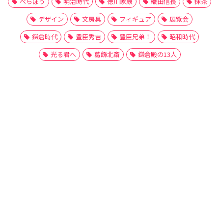
べらぼう
明治時代
徳川家康
織田信長
抹茶
デザイン
文房具
フィギュア
展覧会
鎌倉時代
豊臣秀吉
豊臣兄弟！
昭和時代
光る君へ
葛飾北斎
鎌倉殿の13人