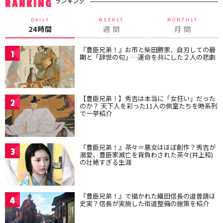
ランキング
RANKING
DAILY
WEEKLY
MONTHLY
24時間
週 間
月 間
『豊臣兄弟！』お市と柴田勝家、自刃しての最
1
期と「辞世の句」…運命を共にした２人の悲劇
【豊臣兄弟！】秀吉は本当に「女狂い」だった
2
のか？ 天下人を彩った11人の側室たちを時系列
で一挙紹介
『豊臣兄弟！』茶々＝悪女はほぼ創作？秀吉が
3
溺愛、豊臣家滅亡を背負わされた茶々(井上和)
の壮絶すぎる生涯
『豊臣兄弟！』で描かれた織田信長の道普請は
4
史実？信長が実施した街道整備の施策を紹介