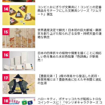
コンビニおにぎりが文房具に！コンビニの定番
14
商品をモチーフにした文房具シリーズ『ジムマ
ート』誕生
世界遺産決定で脚光！日本初の巨大都城・藤原
15
京を創り上げた知られざる女帝・持統天皇の凄
絶な執念
日本の四季折々の植物や情景を描くことに相応
16
しい色を集めた水彩色鉛筆『色辞典』が新発
売！
【豊臣兄弟！】2度の改易から復活した武将・
17
多賀秀種とは？豊臣秀長に仕えた半年間と波乱
の生涯
ハローキティ、ポチャッコたちが昭和レトロな
18
コインケースに！「サンリオキャラクターズ コ