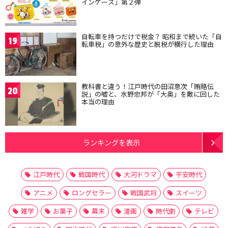
インケース」第２弾
自転車を持つだけで税金？ 昭和まで続いた「自
19
転車税」の意外な歴史と脱税が横行した理由
教科書と違う！江戸時代の田沼意次「賄賂伝
20
説」の嘘と、水野忠邦が「大奥」を敵に回した
本当の理由
ランキングを表示
江戸時代
戦国時代
大河ドラマ
平安時代
アニメ
ロングセラー
戦国武将
スイーツ
雑学
お菓子
幕末
漫画
時代劇
テレビ