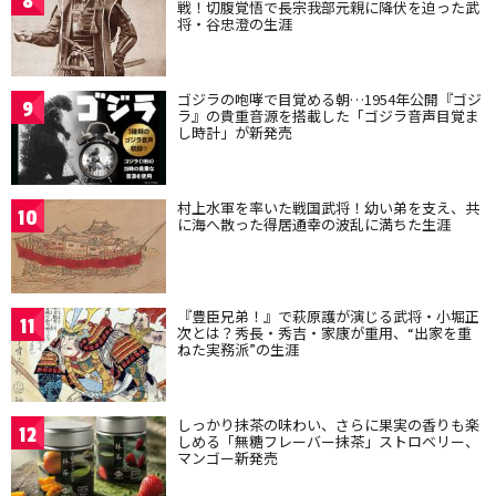
8
戦！切腹覚悟で長宗我部元親に降伏を迫った武
将・谷忠澄の生涯
ゴジラの咆哮で目覚める朝…1954年公開『ゴジ
9
ラ』の貴重音源を搭載した「ゴジラ音声目覚ま
し時計」が新発売
村上水軍を率いた戦国武将！幼い弟を支え、共
10
に海へ散った得居通幸の波乱に満ちた生涯
『豊臣兄弟！』で萩原護が演じる武将・小堀正
11
次とは？秀長・秀吉・家康が重用、“出家を重
ねた実務派”の生涯
しっかり抹茶の味わい、さらに果実の香りも楽
12
しめる「無糖フレーバー抹茶」ストロベリー、
マンゴー新発売