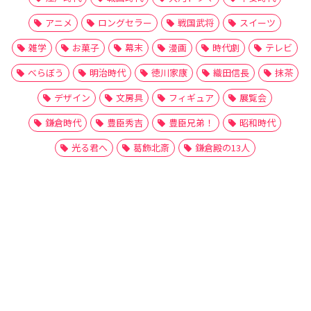
アニメ
ロングセラー
戦国武将
スイーツ
雑学
お菓子
幕末
漫画
時代劇
テレビ
べらぼう
明治時代
徳川家康
織田信長
抹茶
デザイン
文房具
フィギュア
展覧会
鎌倉時代
豊臣秀吉
豊臣兄弟！
昭和時代
光る君へ
葛飾北斎
鎌倉殿の13人