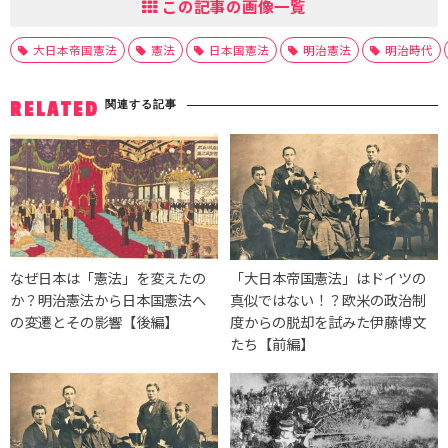
この記事の画像一覧
大日本帝国憲法
憲法
日本国憲法
明治憲法
明治時代
関連する記事
RELATED
なぜ日本は「憲法」を変えたの
「大日本帝国憲法」はドイツの
か？明治憲法から日本国憲法へ
真似ではない！？欧米の政治制
の変遷とその影響【後編】
度からの脱却を試みた伊藤博文
たち【前編】