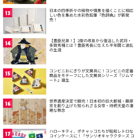
日本の四季折々の植物や情景を描くことに相応
13
しい色を集めた水彩色鉛筆『色辞典』が新発
売！
【豊臣兄弟！】2度の改易から復活した武将・
14
多賀秀種とは？豊臣秀長に仕えた半年間と波乱
の生涯
コンビニおにぎりが文房具に！コンビニの定番
15
商品をモチーフにした文房具シリーズ『ジムマ
ート』誕生
世界遺産決定で脚光！日本初の巨大都城・藤原
16
京を創り上げた知られざる女帝・持統天皇の凄
絶な執念
ハローキティ、ポチャッコたちが昭和レトロな
17
コインケースに！「サンリオキャラクターズ コ