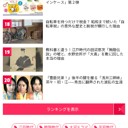
インケース」第２弾
自転車を持つだけで税金？ 昭和まで続いた「自
18
転車税」の意外な歴史と脱税が横行した理由
教科書と違う！江戸時代の田沼意次「賄賂伝
19
説」の嘘と、水野忠邦が「大奥」を敵に回した
本当の理由
『豊臣兄弟！』後半の鍵を握る「浅井三姉妹」
20
茶々・初・江——秀吉に翻弄された波乱の生涯
ランキングを表示
江戸時代
戦国時代
大河ドラマ
平安時代