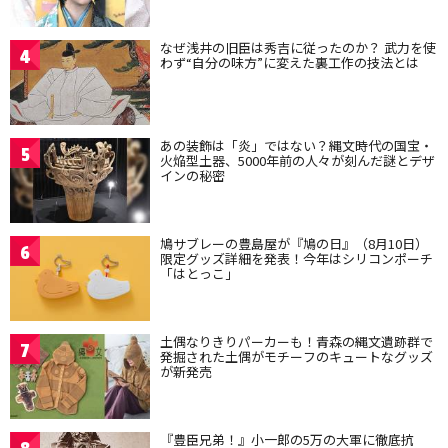
なぜ浅井の旧臣は秀吉に従ったのか？ 武力を使
4
わず“自分の味方”に変えた裏工作の技法とは
あの装飾は「炎」ではない？縄文時代の国宝・
5
火焔型土器、5000年前の人々が刻んだ謎とデザ
インの秘密
鳩サブレーの豊島屋が『鳩の日』（8月10日）
6
限定グッズ詳細を発表！今年はシリコンポーチ
「はとっこ」
土偶なりきりパーカーも！青森の縄文遺跡群で
7
発掘された土偶がモチーフのキュートなグッズ
が新発売
『豊臣兄弟！』小一郎の5万の大軍に徹底抗