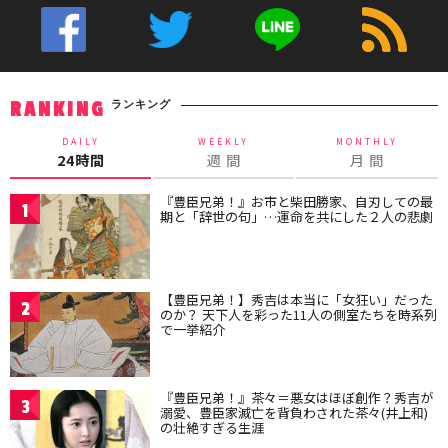
ランキング
RANKING
DAILY
WEEKLY
MONTHLY
24時間
週 間
月 間
『豊臣兄弟！』お市と柴田勝家、自刃しての最
1
期と「辞世の句」…運命を共にした２人の悲劇
【豊臣兄弟！】秀吉は本当に「女狂い」だった
2
のか？ 天下人を彩った11人の側室たちを時系列
で一挙紹介
『豊臣兄弟！』茶々＝悪女はほぼ創作？秀吉が
3
溺愛、豊臣家滅亡を背負わされた茶々(井上和)
の壮絶すぎる生涯