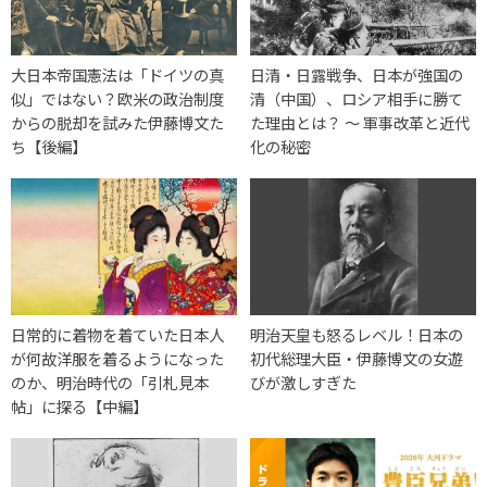
大日本帝国憲法は「ドイツの真
日清・日露戦争、日本が強国の
似」ではない？欧米の政治制度
清（中国）、ロシア相手に勝て
からの脱却を試みた伊藤博文た
た理由とは？ 〜 軍事改革と近代
ち【後編】
化の秘密
日常的に着物を着ていた日本人
明治天皇も怒るレベル！日本の
が何故洋服を着るようになった
初代総理大臣・伊藤博文の女遊
のか、明治時代の「引札見本
びが激しすぎた
帖」に探る【中編】