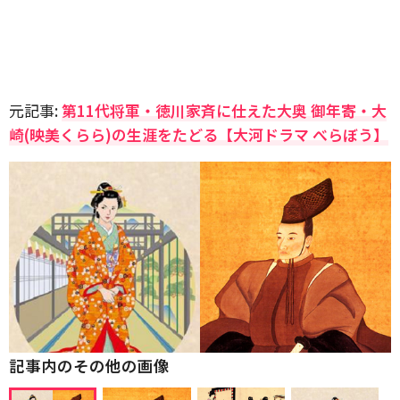
元記事:
第11代将軍・徳川家斉に仕えた大奥 御年寄・大
崎(映美くらら)の生涯をたどる【大河ドラマ べらぼう】
記事内のその他の画像