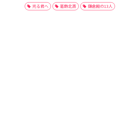
光る君へ
葛飾北斎
鎌倉殿の13人