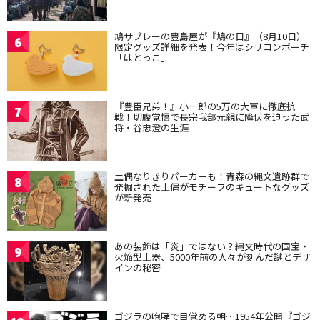
鳩サブレーの豊島屋が『鳩の日』（8月10日）
6
限定グッズ詳細を発表！今年はシリコンポーチ
「はとっこ」
『豊臣兄弟！』小一郎の5万の大軍に徹底抗
7
戦！切腹覚悟で長宗我部元親に降伏を迫った武
将・谷忠澄の生涯
土偶なりきりパーカーも！青森の縄文遺跡群で
8
発掘された土偶がモチーフのキュートなグッズ
が新発売
あの装飾は「炎」ではない？縄文時代の国宝・
9
火焔型土器、5000年前の人々が刻んだ謎とデザ
インの秘密
ゴジラの咆哮で目覚める朝…1954年公開『ゴジ