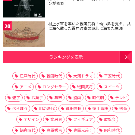
ンが発表
村上水軍を率いた戦国武将！幼い弟を支え、共
20
に海へ散った得居通幸の波乱に満ちた生涯
ランキングを表示
江戸時代
戦国時代
大河ドラマ
平安時代
アニメ
ロングセラー
戦国武将
スイーツ
雑学
お菓子
幕末
漫画
時代劇
テレビ
べらぼう
明治時代
織田信長
徳川家康
抹茶
デザイン
文房具
フィギュア
展覧会
鎌倉時代
豊臣秀吉
豊臣兄弟！
昭和時代