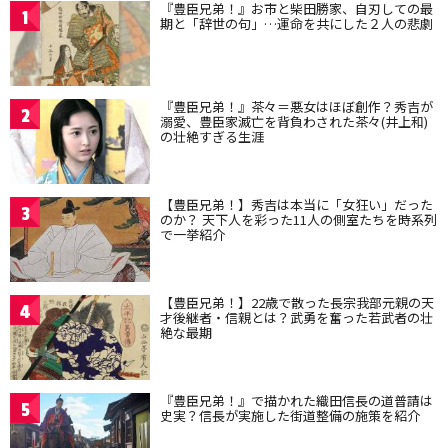
『豊臣兄弟！』お市と柴田勝家、自刃しての最
1
期と「辞世の句」…運命を共にした２人の悲劇
『豊臣兄弟！』茶々＝悪女はほぼ創作？秀吉が
2
溺愛、豊臣家滅亡を背負わされた茶々(井上和)
の壮絶すぎる生涯
【豊臣兄弟！】秀吉は本当に「女狂い」だった
3
のか？ 天下人を彩った11人の側室たちを時系列
で一挙紹介
【豊臣兄弟！】22歳で散った長宗我部元親の天
4
才後継者・信親とは？武勇を奮った若武者の壮
絶な最期
『豊臣兄弟！』で描かれた織田信長の道普請は
5
史実？信長が実施した街道整備の施策を紹介