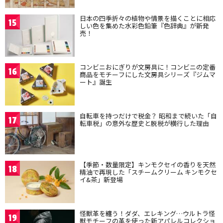
日本の四季折々の植物や情景を描くことに相応
15
しい色を集めた水彩色鉛筆『色辞典』が新発
売！
コンビニおにぎりが文房具に！コンビニの定番
16
商品をモチーフにした文房具シリーズ『ジムマ
ート』誕生
自転車を持つだけで税金？ 昭和まで続いた「自
17
転車税」の意外な歴史と脱税が横行した理由
【季節・数量限定】キンモクセイの香りを天然
18
精油で再現した「スチームクリーム キンモクセ
イ&茶」新登場
怪獣革を纏う！ダダ、エレキング…ウルトラ怪
19
獣モチーフの革を使った新アパレルコレクショ