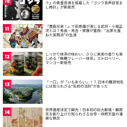
10
ラ』の貴重音源を搭載した「ゴジラ音声目覚ま
し時計」が新発売
『豊臣兄弟！』で萩原護が演じる武将・小堀正
11
次とは？秀長・秀吉・家康が重用、“出家を重
ねた実務派”の生涯
しっかり抹茶の味わい、さらに果実の香りも楽
12
しめる「無糖フレーバー抹茶」ストロベリー、
マンゴー新発売
「一口」が「いもあらい」！？ 日本の難読地名
13
には知られざる“名前の法則”があった
世界遺産決定で脚光！日本初の巨大都城・藤原
14
京を創り上げた知られざる女帝・持統天皇の凄
絶な執念