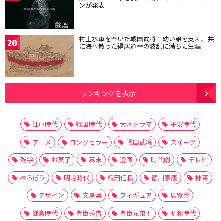
ンが発表
村上水軍を率いた戦国武将！幼い弟を支え、共
20
に海へ散った得居通幸の波乱に満ちた生涯
ランキングを表示
江戸時代
戦国時代
大河ドラマ
平安時代
アニメ
ロングセラー
戦国武将
スイーツ
雑学
お菓子
幕末
漫画
時代劇
テレビ
べらぼう
明治時代
織田信長
徳川家康
抹茶
デザイン
文房具
フィギュア
展覧会
鎌倉時代
豊臣秀吉
豊臣兄弟！
昭和時代