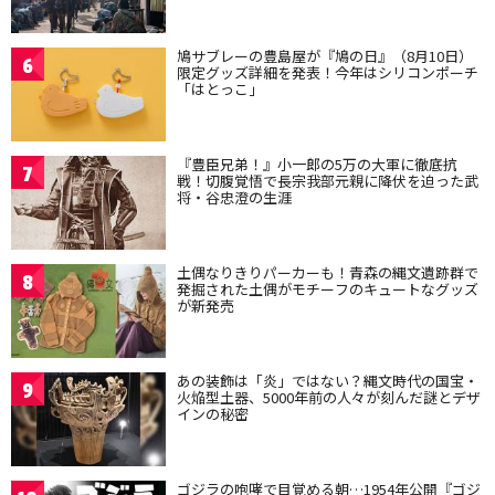
鳩サブレーの豊島屋が『鳩の日』（8月10日）
6
限定グッズ詳細を発表！今年はシリコンポーチ
「はとっこ」
『豊臣兄弟！』小一郎の5万の大軍に徹底抗
7
戦！切腹覚悟で長宗我部元親に降伏を迫った武
将・谷忠澄の生涯
土偶なりきりパーカーも！青森の縄文遺跡群で
8
発掘された土偶がモチーフのキュートなグッズ
が新発売
あの装飾は「炎」ではない？縄文時代の国宝・
9
火焔型土器、5000年前の人々が刻んだ謎とデザ
インの秘密
ゴジラの咆哮で目覚める朝…1954年公開『ゴジ