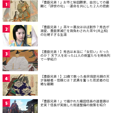
『豊臣兄弟！』お市と柴田勝家、自刃しての最
1
期と「辞世の句」…運命を共にした２人の悲劇
『豊臣兄弟！』茶々＝悪女はほぼ創作？秀吉が
2
溺愛、豊臣家滅亡を背負わされた茶々(井上和)
の壮絶すぎる生涯
【豊臣兄弟！】秀吉は本当に「女狂い」だった
3
のか？ 天下人を彩った11人の側室たちを時系列
で一挙紹介
【豊臣兄弟！】22歳で散った長宗我部元親の天
4
才後継者・信親とは？武勇を奮った若武者の壮
絶な最期
『豊臣兄弟！』で描かれた織田信長の道普請は
5
史実？信長が実施した街道整備の施策を紹介