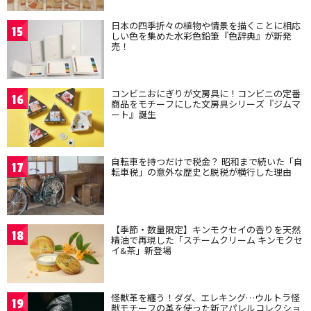
日本の四季折々の植物や情景を描くことに相応
15
しい色を集めた水彩色鉛筆『色辞典』が新発
売！
コンビニおにぎりが文房具に！コンビニの定番
16
商品をモチーフにした文房具シリーズ『ジムマ
ート』誕生
自転車を持つだけで税金？ 昭和まで続いた「自
17
転車税」の意外な歴史と脱税が横行した理由
【季節・数量限定】キンモクセイの香りを天然
18
精油で再現した「スチームクリーム キンモクセ
イ&茶」新登場
怪獣革を纏う！ダダ、エレキング…ウルトラ怪
19
獣モチーフの革を使った新アパレルコレクショ