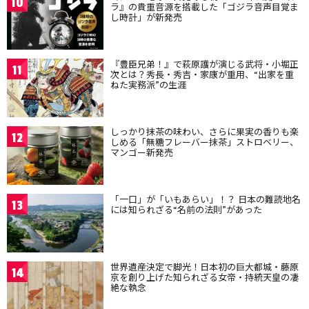
10
ラ』の貴重音源を搭載した「ゴジラ音声目覚ま
し時計」が新発売
『豊臣兄弟！』で萩原護が演じる武将・小堀正
11
次とは？秀長・秀吉・家康が重用、“出家を重
ねた実務派”の生涯
しっかり抹茶の味わい、さらに果実の香りも楽
12
しめる「無糖フレーバー抹茶」ストロベリー、
マンゴー新発売
「一口」が「いもあらい」！？ 日本の難読地名
13
には知られざる“名前の法則”があった
世界遺産決定で脚光！日本初の巨大都城・藤原
14
京を創り上げた知られざる女帝・持統天皇の凄
絶な執念