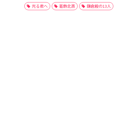
光る君へ
葛飾北斎
鎌倉殿の13人