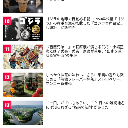
ゴジラの咆哮で目覚める朝…1954年公開『ゴジ
10
ラ』の貴重音源を搭載した「ゴジラ音声目覚ま
し時計」が新発売
『豊臣兄弟！』で萩原護が演じる武将・小堀正
11
次とは？秀長・秀吉・家康が重用、“出家を重
ねた実務派”の生涯
しっかり抹茶の味わい、さらに果実の香りも楽
12
しめる「無糖フレーバー抹茶」ストロベリー、
マンゴー新発売
「一口」が「いもあらい」！？ 日本の難読地名
13
には知られざる“名前の法則”があった