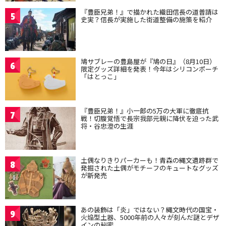
『豊臣兄弟！』で描かれた織田信長の道普請は
5
史実？信長が実施した街道整備の施策を紹介
鳩サブレーの豊島屋が『鳩の日』（8月10日）
6
限定グッズ詳細を発表！今年はシリコンポーチ
「はとっこ」
『豊臣兄弟！』小一郎の5万の大軍に徹底抗
7
戦！切腹覚悟で長宗我部元親に降伏を迫った武
将・谷忠澄の生涯
土偶なりきりパーカーも！青森の縄文遺跡群で
8
発掘された土偶がモチーフのキュートなグッズ
が新発売
あの装飾は「炎」ではない？縄文時代の国宝・
9
火焔型土器、5000年前の人々が刻んだ謎とデザ
インの秘密