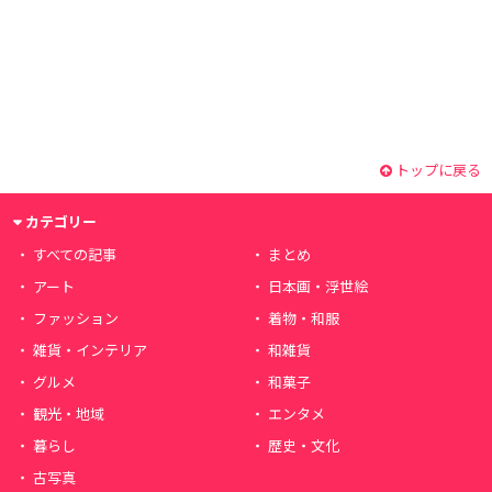
トップに戻る
カテゴリー
すべての記事
まとめ
アート
日本画・浮世絵
ファッション
着物・和服
雑貨・インテリア
和雑貨
グルメ
和菓子
観光・地域
エンタメ
暮らし
歴史・文化
古写真