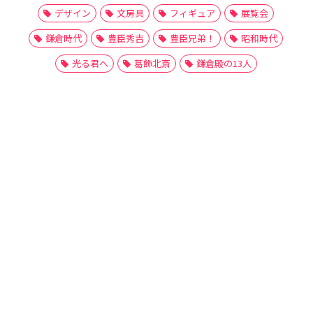
デザイン
文房具
フィギュア
展覧会
鎌倉時代
豊臣秀吉
豊臣兄弟！
昭和時代
光る君へ
葛飾北斎
鎌倉殿の13人