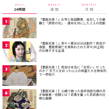
DAILY
WEEKLY
MONTHLY
24時間
週 間
月 間
『豊臣兄弟！』お市と柴田勝家、自刃しての最
1
期と「辞世の句」…運命を共にした２人の悲劇
『豊臣兄弟！』茶々＝悪女はほぼ創作？秀吉が
2
溺愛、豊臣家滅亡を背負わされた茶々(井上和)
の壮絶すぎる生涯
【豊臣兄弟！】秀吉は本当に「女狂い」だった
3
のか？ 天下人を彩った11人の側室たちを時系列
で一挙紹介
【豊臣兄弟！】22歳で散った長宗我部元親の天
4
才後継者・信親とは？武勇を奮った若武者の壮
絶な最期