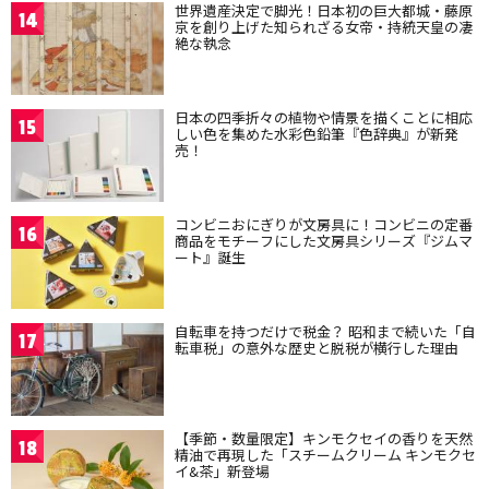
世界遺産決定で脚光！日本初の巨大都城・藤原
14
京を創り上げた知られざる女帝・持統天皇の凄
絶な執念
日本の四季折々の植物や情景を描くことに相応
15
しい色を集めた水彩色鉛筆『色辞典』が新発
売！
コンビニおにぎりが文房具に！コンビニの定番
16
商品をモチーフにした文房具シリーズ『ジムマ
ート』誕生
自転車を持つだけで税金？ 昭和まで続いた「自
17
転車税」の意外な歴史と脱税が横行した理由
【季節・数量限定】キンモクセイの香りを天然
18
精油で再現した「スチームクリーム キンモクセ
イ&茶」新登場