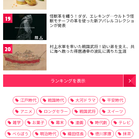
怪獣革を纏う！ダダ、エレキング…ウルトラ怪
19
獣モチーフの革を使った新アパレルコレクショ
ンが発表
村上水軍を率いた戦国武将！幼い弟を支え、共
20
に海へ散った得居通幸の波乱に満ちた生涯
ランキングを表示
江戸時代
戦国時代
大河ドラマ
平安時代
アニメ
ロングセラー
戦国武将
スイーツ
雑学
お菓子
幕末
漫画
時代劇
テレビ
べらぼう
明治時代
織田信長
徳川家康
抹茶