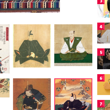
3
4
5
6
7