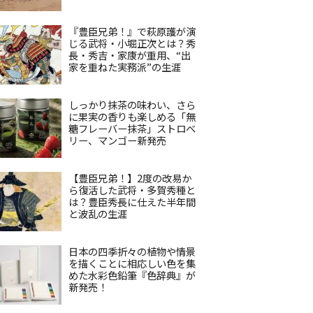
『豊臣兄弟！』で萩原護が演
じる武将・小堀正次とは？秀
長・秀吉・家康が重用、“出
家を重ねた実務派”の生涯
しっかり抹茶の味わい、さら
に果実の香りも楽しめる「無
糖フレーバー抹茶」ストロベ
リー、マンゴー新発売
【豊臣兄弟！】2度の改易か
ら復活した武将・多賀秀種と
は？豊臣秀長に仕えた半年間
と波乱の生涯
日本の四季折々の植物や情景
を描くことに相応しい色を集
めた水彩色鉛筆『色辞典』が
新発売！