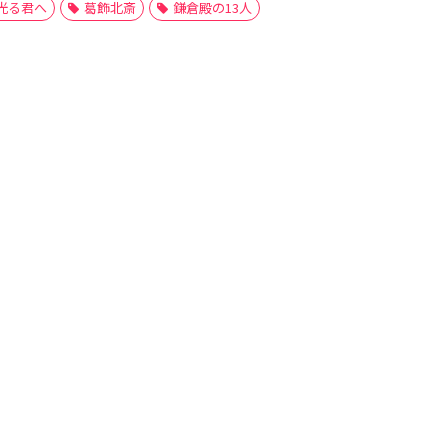
光る君へ
葛飾北斎
鎌倉殿の13人