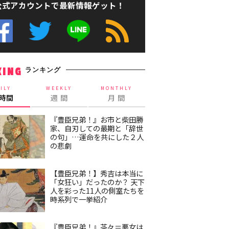
公式アカウントで最新情報ゲット！
ランキング
KING
ILY
WEEKLY
MONTHLY
4時間
週 間
月 間
『豊臣兄弟！』お市と柴田勝
家、自刃しての最期と「辞世
の句」…運命を共にした２人
の悲劇
【豊臣兄弟！】秀吉は本当に
「女狂い」だったのか？ 天下
人を彩った11人の側室たちを
時系列で一挙紹介
『豊臣兄弟！』茶々＝悪女は