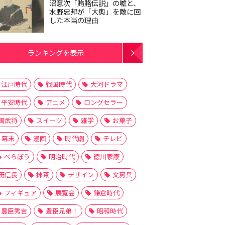
沼意次「賄賂伝説」の嘘と、
水野忠邦が「大奥」を敵に回
した本当の理由
ランキングを表示
江戸時代
戦国時代
大河ドラマ
平安時代
アニメ
ロングセラー
国武将
スイーツ
雑学
お菓子
幕末
漫画
時代劇
テレビ
べらぼう
明治時代
徳川家康
田信長
抹茶
デザイン
文房具
フィギュア
展覧会
鎌倉時代
豊臣秀吉
豊臣兄弟！
昭和時代