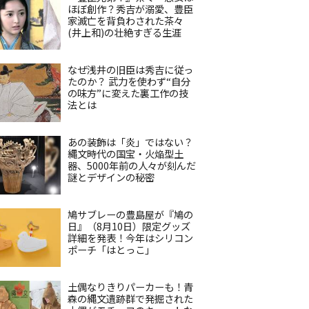
ほぼ創作？秀吉が溺愛、豊臣
家滅亡を背負わされた茶々
(井上和)の壮絶すぎる生涯
なぜ浅井の旧臣は秀吉に従っ
たのか？ 武力を使わず“自分
の味方”に変えた裏工作の技
法とは
あの装飾は「炎」ではない？
縄文時代の国宝・火焔型土
器、5000年前の人々が刻んだ
謎とデザインの秘密
鳩サブレーの豊島屋が『鳩の
日』（8月10日）限定グッズ
詳細を発表！今年はシリコン
ポーチ「はとっこ」
土偶なりきりパーカーも！青
森の縄文遺跡群で発掘された