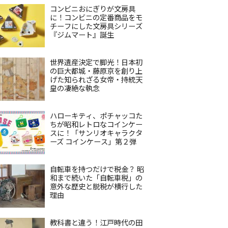
コンビニおにぎりが文房具
に！コンビニの定番商品をモ
チーフにした文房具シリーズ
『ジムマート』誕生
世界遺産決定で脚光！日本初
の巨大都城・藤原京を創り上
げた知られざる女帝・持統天
皇の凄絶な執念
ハローキティ、ポチャッコた
ちが昭和レトロなコインケー
スに！「サンリオキャラクタ
ーズ コインケース」第２弾
自転車を持つだけで税金？ 昭
和まで続いた「自転車税」の
意外な歴史と脱税が横行した
理由
教科書と違う！江戸時代の田