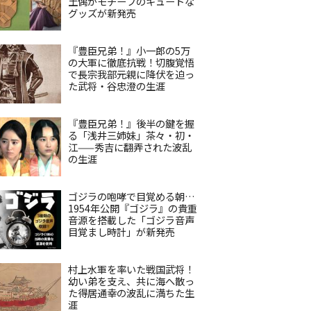
土偶がモチーフのキュートな
グッズが新発売
『豊臣兄弟！』小一郎の5万
の大軍に徹底抗戦！切腹覚悟
で長宗我部元親に降伏を迫っ
た武将・谷忠澄の生涯
『豊臣兄弟！』後半の鍵を握
る「浅井三姉妹」茶々・初・
江——秀吉に翻弄された波乱
の生涯
ゴジラの咆哮で目覚める朝…
1954年公開『ゴジラ』の貴重
音源を搭載した「ゴジラ音声
目覚まし時計」が新発売
村上水軍を率いた戦国武将！
幼い弟を支え、共に海へ散っ
た得居通幸の波乱に満ちた生
涯