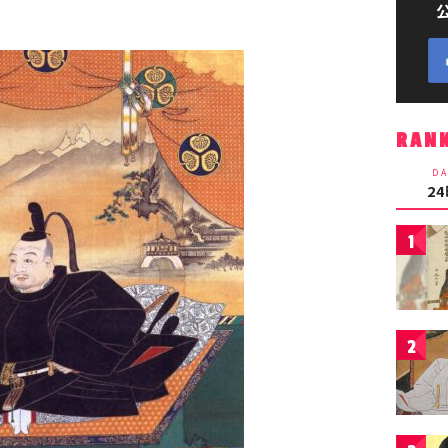
RAN
DA
2
1
2