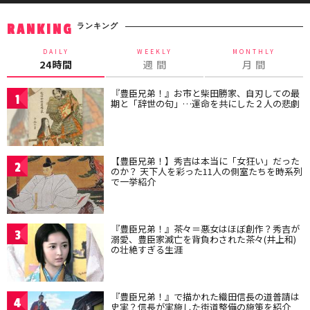
ランキング
RANKING
DAILY
WEEKLY
MONTHLY
24時間
週 間
月 間
『豊臣兄弟！』お市と柴田勝家、自刃しての最
1
期と「辞世の句」…運命を共にした２人の悲劇
【豊臣兄弟！】秀吉は本当に「女狂い」だった
2
のか？ 天下人を彩った11人の側室たちを時系列
で一挙紹介
『豊臣兄弟！』茶々＝悪女はほぼ創作？秀吉が
3
溺愛、豊臣家滅亡を背負わされた茶々(井上和)
の壮絶すぎる生涯
『豊臣兄弟！』で描かれた織田信長の道普請は
4
史実？信長が実施した街道整備の施策を紹介