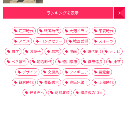
ランキングを表示
江戸時代
戦国時代
大河ドラマ
平安時代
アニメ
ロングセラー
戦国武将
スイーツ
雑学
お菓子
幕末
漫画
時代劇
テレビ
べらぼう
明治時代
徳川家康
織田信長
抹茶
デザイン
文房具
フィギュア
展覧会
鎌倉時代
豊臣秀吉
豊臣兄弟！
昭和時代
光る君へ
葛飾北斎
鎌倉殿の13人