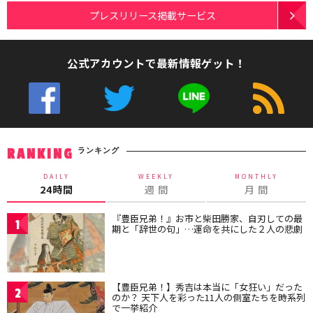
プレスリリース掲載サービス
公式アカウントで最新情報ゲット！
ランキング
RANKING
DAILY
WEEKLY
MONTHLY
24時間
週 間
月 間
『豊臣兄弟！』お市と柴田勝家、自刃しての最
1
期と「辞世の句」…運命を共にした２人の悲劇
【豊臣兄弟！】秀吉は本当に「女狂い」だった
2
のか？ 天下人を彩った11人の側室たちを時系列
で一挙紹介