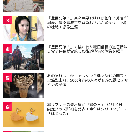
『豊臣兄弟！』茶々＝悪女はほぼ創作？秀吉が
3
溺愛、豊臣家滅亡を背負わされた茶々(井上和)
の壮絶すぎる生涯
『豊臣兄弟！』で描かれた織田信長の道普請は
4
史実？信長が実施した街道整備の施策を紹介
あの装飾は「炎」ではない？縄文時代の国宝・
5
火焔型土器、5000年前の人々が刻んだ謎とデザ
インの秘密
鳩サブレーの豊島屋が『鳩の日』（8月10日）
6
限定グッズ詳細を発表！今年はシリコンポーチ
「はとっこ」