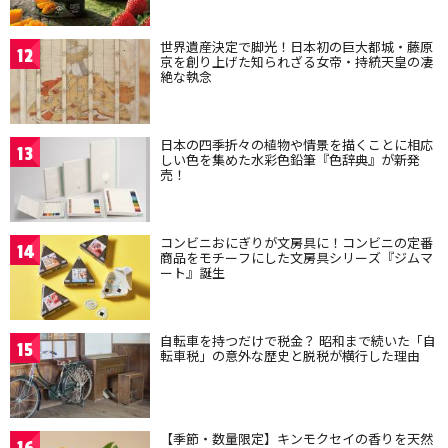
世界遺産決定で脚光！日本初の巨大都城・藤原
12
京を創り上げた知られざる女帝・持統天皇の凄
絶な執念
日本の四季折々の植物や情景を描くことに相応
13
しい色を集めた水彩色鉛筆『色辞典』が新発
売！
コンビニおにぎりが文房具に！コンビニの定番
14
商品をモチーフにした文房具シリーズ『ジムマ
ート』誕生
自転車を持つだけで税金？ 昭和まで続いた「自
15
転車税」の意外な歴史と脱税が横行した理由
【季節・数量限定】キンモクセイの香りを天然