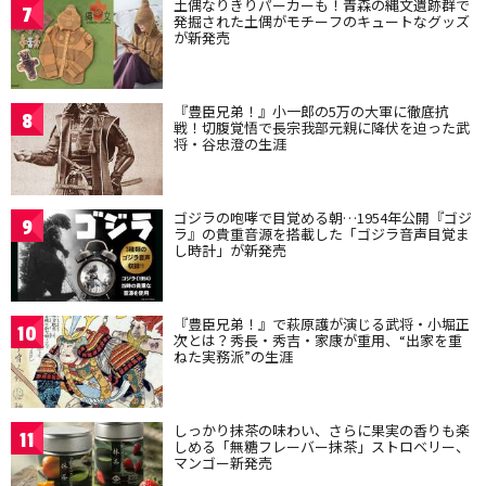
土偶なりきりパーカーも！青森の縄文遺跡群で
7
発掘された土偶がモチーフのキュートなグッズ
が新発売
『豊臣兄弟！』小一郎の5万の大軍に徹底抗
8
戦！切腹覚悟で長宗我部元親に降伏を迫った武
将・谷忠澄の生涯
ゴジラの咆哮で目覚める朝…1954年公開『ゴジ
9
ラ』の貴重音源を搭載した「ゴジラ音声目覚ま
し時計」が新発売
『豊臣兄弟！』で萩原護が演じる武将・小堀正
10
次とは？秀長・秀吉・家康が重用、“出家を重
ねた実務派”の生涯
しっかり抹茶の味わい、さらに果実の香りも楽
11
しめる「無糖フレーバー抹茶」ストロベリー、
マンゴー新発売