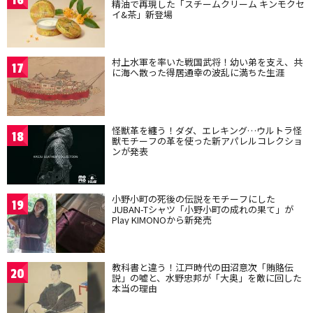
16
精油で再現した「スチームクリーム キンモクセ
イ&茶」新登場
村上水軍を率いた戦国武将！幼い弟を支え、共
17
に海へ散った得居通幸の波乱に満ちた生涯
怪獣革を纏う！ダダ、エレキング…ウルトラ怪
18
獣モチーフの革を使った新アパレルコレクショ
ンが発表
小野小町の死後の伝説をモチーフにした
19
JUBAN-Tシャツ「小野小町の成れの果て」が
Play KIMONOから新発売
教科書と違う！江戸時代の田沼意次「賄賂伝
20
説」の嘘と、水野忠邦が「大奥」を敵に回した
本当の理由