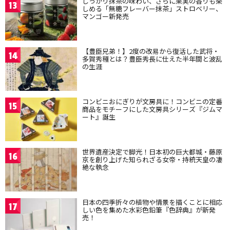
しっかり抹茶の味わい、さらに果実の香りも楽
13
しめる「無糖フレーバー抹茶」ストロベリー、
マンゴー新発売
【豊臣兄弟！】2度の改易から復活した武将・
14
多賀秀種とは？豊臣秀長に仕えた半年間と波乱
の生涯
コンビニおにぎりが文房具に！コンビニの定番
15
商品をモチーフにした文房具シリーズ『ジムマ
ート』誕生
世界遺産決定で脚光！日本初の巨大都城・藤原
16
京を創り上げた知られざる女帝・持統天皇の凄
絶な執念
日本の四季折々の植物や情景を描くことに相応
17
しい色を集めた水彩色鉛筆『色辞典』が新発
売！