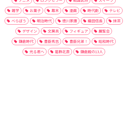
アニメ
ロングセラー
戦国武将
スイーツ
雑学
お菓子
幕末
漫画
時代劇
テレビ
べらぼう
明治時代
徳川家康
織田信長
抹茶
デザイン
文房具
フィギュア
展覧会
鎌倉時代
豊臣秀吉
豊臣兄弟！
昭和時代
光る君へ
葛飾北斎
鎌倉殿の13人