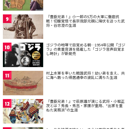
『豊臣兄弟！』小一郎の5万の大軍に徹底抗
9
戦！切腹覚悟で長宗我部元親に降伏を迫った武
将・谷忠澄の生涯
ゴジラの咆哮で目覚める朝…1954年公開『ゴジ
10
ラ』の貴重音源を搭載した「ゴジラ音声目覚ま
し時計」が新発売
村上水軍を率いた戦国武将！幼い弟を支え、共
11
に海へ散った得居通幸の波乱に満ちた生涯
『豊臣兄弟！』で萩原護が演じる武将・小堀正
12
次とは？秀長・秀吉・家康が重用、“出家を重
ねた実務派”の生涯