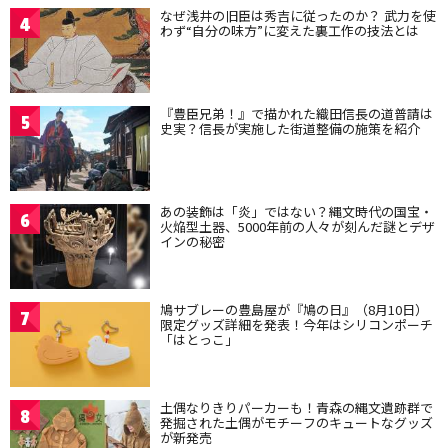
なぜ浅井の旧臣は秀吉に従ったのか？ 武力を使
4
わず“自分の味方”に変えた裏工作の技法とは
『豊臣兄弟！』で描かれた織田信長の道普請は
5
史実？信長が実施した街道整備の施策を紹介
あの装飾は「炎」ではない？縄文時代の国宝・
6
火焔型土器、5000年前の人々が刻んだ謎とデザ
インの秘密
鳩サブレーの豊島屋が『鳩の日』（8月10日）
7
限定グッズ詳細を発表！今年はシリコンポーチ
「はとっこ」
土偶なりきりパーカーも！青森の縄文遺跡群で
8
発掘された土偶がモチーフのキュートなグッズ
が新発売