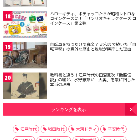
ハローキティ、ポチャッコたちが昭和レトロな
18
コインケースに！「サンリオキャラクターズ コ
インケース」第２弾
自転車を持つだけで税金？ 昭和まで続いた「自
19
転車税」の意外な歴史と脱税が横行した理由
教科書と違う！江戸時代の田沼意次「賄賂伝
20
説」の嘘と、水野忠邦が「大奥」を敵に回した
本当の理由
ランキングを表示
江戸時代
戦国時代
大河ドラマ
平安時代