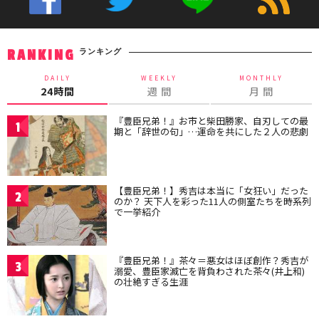
ランキング
RANKING
DAILY
WEEKLY
MONTHLY
24時間
週 間
月 間
『豊臣兄弟！』お市と柴田勝家、自刃しての最
1
期と「辞世の句」…運命を共にした２人の悲劇
【豊臣兄弟！】秀吉は本当に「女狂い」だった
2
のか？ 天下人を彩った11人の側室たちを時系列
で一挙紹介
『豊臣兄弟！』茶々＝悪女はほぼ創作？秀吉が
3
溺愛、豊臣家滅亡を背負わされた茶々(井上和)
の壮絶すぎる生涯