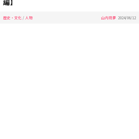
編】
歴史・文化
/
人物
山内琉夢
2024/06/12