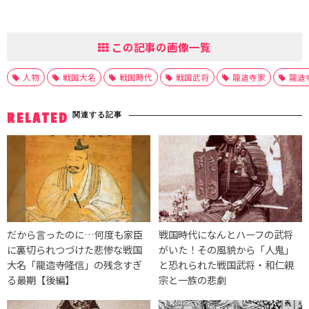
この記事の画像一覧
人物
戦国大名
戦国時代
戦国武将
龍造寺家
龍造
関連する記事
RELATED
だから言ったのに…何度も家臣
戦国時代になんとハーフの武将
に裏切られつづけた悲惨な戦国
がいた！その風貌から「人鬼」
大名「龍造寺隆信」の残念すぎ
と恐れられた戦国武将・和仁親
る最期【後編】
宗と一族の悲劇