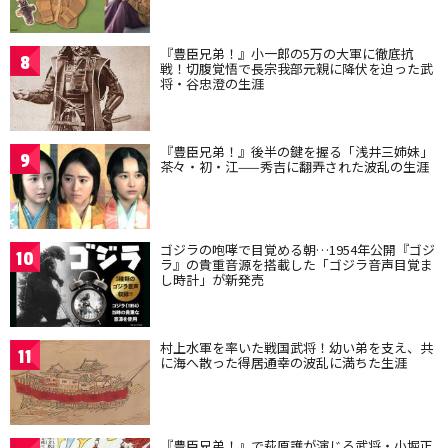
『豊臣兄弟！』小一郎の5万の大軍に徹底抗
8
戦！切腹覚悟で長宗我部元親に降伏を迫った武
将・谷忠澄の生涯
『豊臣兄弟！』後半の鍵を握る「浅井三姉妹」
9
茶々・初・江——秀吉に翻弄された波乱の生涯
ゴジラの咆哮で目覚める朝…1954年公開『ゴジ
10
ラ』の貴重音源を搭載した「ゴジラ音声目覚ま
し時計」が新発売
村上水軍を率いた戦国武将！幼い弟を支え、共
11
に海へ散った得居通幸の波乱に満ちた生涯
『豊臣兄弟！』で萩原護が演じる武将・小堀正