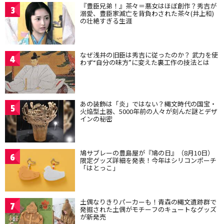
『豊臣兄弟！』茶々＝悪女はほぼ創作？秀吉が
3
溺愛、豊臣家滅亡を背負わされた茶々(井上和)
の壮絶すぎる生涯
なぜ浅井の旧臣は秀吉に従ったのか？ 武力を使
4
わず“自分の味方”に変えた裏工作の技法とは
あの装飾は「炎」ではない？縄文時代の国宝・
5
火焔型土器、5000年前の人々が刻んだ謎とデザ
インの秘密
鳩サブレーの豊島屋が『鳩の日』（8月10日）
6
限定グッズ詳細を発表！今年はシリコンポーチ
「はとっこ」
土偶なりきりパーカーも！青森の縄文遺跡群で
7
発掘された土偶がモチーフのキュートなグッズ
が新発売