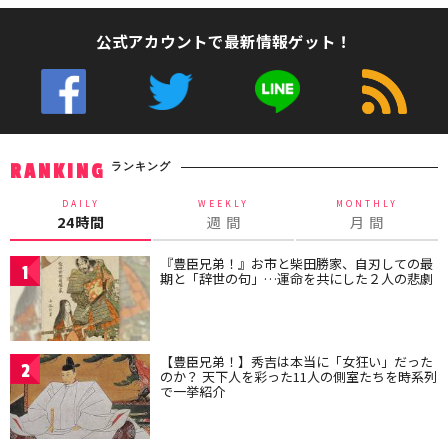
公式アカウントで最新情報ゲット！
ランキング
RANKING
DAILY
WEEKLY
MONTHLY
24時間
週 間
月 間
『豊臣兄弟！』お市と柴田勝家、自刃しての最
1
期と「辞世の句」…運命を共にした２人の悲劇
【豊臣兄弟！】秀吉は本当に「女狂い」だった
2
のか？ 天下人を彩った11人の側室たちを時系列
で一挙紹介