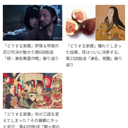
「どうする家康」伊賀＆甲賀の
「どうする家康」壊れてしまっ
忍び対決が魅せた第6回放送
た信康。母はついに決意する。
「続・瀬名奪還作戦」振り返り
第23回放送「瀬名、覚醒」振り
返り
「どうする家康」何が三成を変
えてしまった？その最期にネッ
ト号泣…第43回放送「関ヶ原の