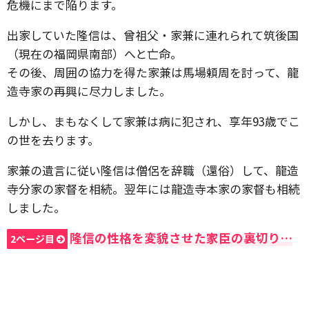
危機にまで陥ります。
出家していた隆信は、曾祖父・家兼に連れられて筑後国
（現在の福岡県南部）へと亡命。
その後、周囲の協力を得た家兼は馬場頼周を討って、龍
造寺家の再興に尽力しました。
しかし、まもなくして家兼は病に犯され、享年93歳でこ
の世を去ります。
家兼の遺言に従い隆信は僧侶を辞職（還俗）して、龍造
寺分家の家督を相続。翌年には龍造寺本家の家督も相続
しました。
隆信の性格を変貌させた家臣の裏切り…
2ページ目