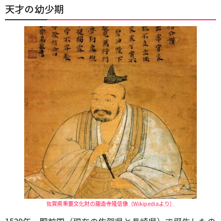
天才の幼少期
佐賀県重要文化財の龍造寺隆信像（Wikipediaより）