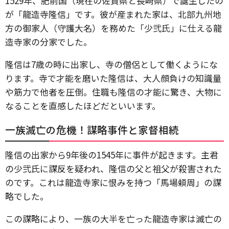
1529年、肥前国（現在の佐賀県と長崎県）で誕生したの
が「龍造寺隆信」です。彼が産まれた家は、北部九州地
方の御家人（守護大名）を務めた「少弐氏」に仕える龍
造寺家の分家でした。
隆信は7歳の時に出家し、寺の僧侶として働くようにな
ります。寺で才能を磨いた隆信は、大人顔負けの知識量
や筋力で他者を圧倒。住職も隆信の才能に驚き、大物に
なることを直感したほどだといいます。
一族滅亡の危機！謀略事件と家督相続
隆信の出家から9年後の1545年に事件が起きます。主君
の少弐氏に謀反を疑われ、隆信の父と祖父が殺害された
のです。これは龍造寺家に恨みを持つ「馬場頼周」の謀
略でした。
この謀略により、一族の大半を亡った龍造寺家は滅亡の