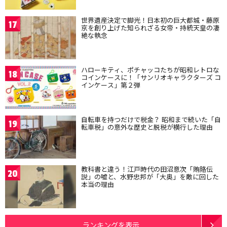
世界遺産決定で脚光！日本初の巨大都城・藤原
17
京を創り上げた知られざる女帝・持統天皇の凄
絶な執念
ハローキティ、ポチャッコたちが昭和レトロな
18
コインケースに！「サンリオキャラクターズ コ
インケース」第２弾
自転車を持つだけで税金？ 昭和まで続いた「自
19
転車税」の意外な歴史と脱税が横行した理由
教科書と違う！江戸時代の田沼意次「賄賂伝
20
説」の嘘と、水野忠邦が「大奥」を敵に回した
本当の理由
ランキングを表示