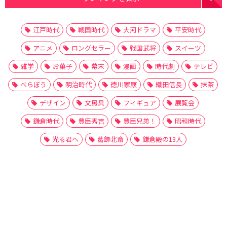
江戸時代
戦国時代
大河ドラマ
平安時代
アニメ
ロングセラー
戦国武将
スイーツ
雑学
お菓子
幕末
漫画
時代劇
テレビ
べらぼう
明治時代
徳川家康
織田信長
抹茶
デザイン
文房具
フィギュア
展覧会
鎌倉時代
豊臣秀吉
豊臣兄弟！
昭和時代
光る君へ
葛飾北斎
鎌倉殿の13人