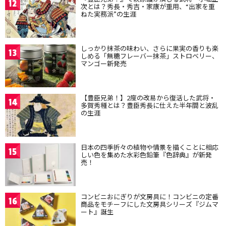
12
次とは？秀長・秀吉・家康が重用、“出家を重
ねた実務派”の生涯
しっかり抹茶の味わい、さらに果実の香りも楽
13
しめる「無糖フレーバー抹茶」ストロベリー、
マンゴー新発売
【豊臣兄弟！】2度の改易から復活した武将・
14
多賀秀種とは？豊臣秀長に仕えた半年間と波乱
の生涯
日本の四季折々の植物や情景を描くことに相応
15
しい色を集めた水彩色鉛筆『色辞典』が新発
売！
コンビニおにぎりが文房具に！コンビニの定番
16
商品をモチーフにした文房具シリーズ『ジムマ
ート』誕生