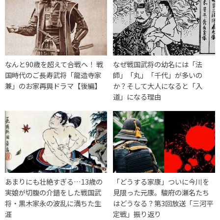
なんと90歳を超えて合戦へ！ 戦
なぜ戦国武将の幼名には「法
国時代のご長寿武将「龍造寺家
師」「丸」「千代」が多いの
兼」のお家再興ドラマ【後編】
か？そして大人になると「入
道」になる理由
あまりにも壮絶すぎる…13歳の
「どうする家康」ついに今川を
実娘が切腹の介錯をした戦国武
見限った元康。駿府の瀬名たち
将・黒木家永の波乱に満ちた生
はどうなる？第3回放送「三河平
涯
定戦」振り返り