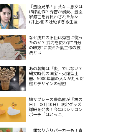
『豊臣兄弟！』茶々＝悪女は
ほぼ創作？秀吉が溺愛、豊臣
家滅亡を背負わされた茶々
(井上和)の壮絶すぎる生涯
なぜ浅井の旧臣は秀吉に従っ
たのか？ 武力を使わず“自分
の味方”に変えた裏工作の技
法とは
あの装飾は「炎」ではない？
縄文時代の国宝・火焔型土
器、5000年前の人々が刻んだ
謎とデザインの秘密
鳩サブレーの豊島屋が『鳩の
日』（8月10日）限定グッズ
詳細を発表！今年はシリコン
ポーチ「はとっこ」
土偶なりきりパーカーも！青