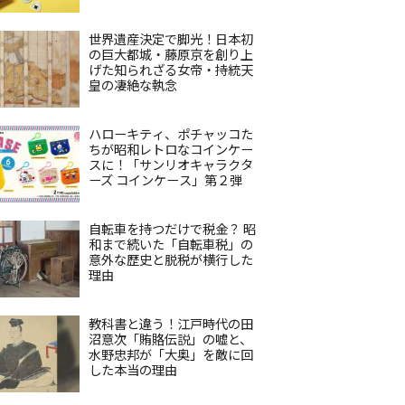
世界遺産決定で脚光！日本初
の巨大都城・藤原京を創り上
げた知られざる女帝・持統天
皇の凄絶な執念
ハローキティ、ポチャッコた
ちが昭和レトロなコインケー
スに！「サンリオキャラクタ
ーズ コインケース」第２弾
自転車を持つだけで税金？ 昭
和まで続いた「自転車税」の
意外な歴史と脱税が横行した
理由
教科書と違う！江戸時代の田
沼意次「賄賂伝説」の嘘と、
水野忠邦が「大奥」を敵に回
した本当の理由