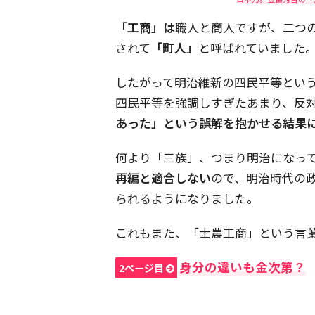
「工商」は
職人と商人ですが、二つ
されて
「町人」
と呼ばれていました
したがって明治維新の四民平等とい
四民平等を強調しすぎたあまり、反
あった」という誤解を抱かせる結果
何より「三族」、つまり明治になっ
再編と適合しない
ので、明治時代の
られるようになりました。
これもまた、「士農工商」という言
身分の違いも金次第？
2ページ目