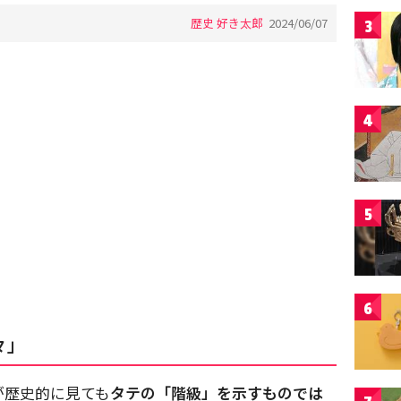
歴史 好き太郎
2024/06/07
3
4
5
6
々」
が歴史的に見ても
タテの「階級」を示すものでは