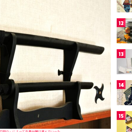
12
13
14
15
刀狩り」によって兵農分離は進んでいった