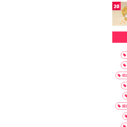
20
戦
織