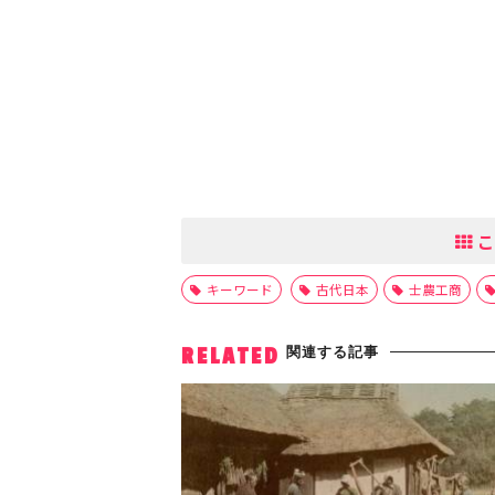
こ
キーワード
古代日本
士農工商
関連する記事
RELATED