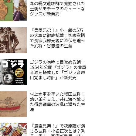
森の縄文遺跡群で発掘された
土偶がモチーフのキュートな
グッズが新発売
『豊臣兄弟！』小一郎の5万
の大軍に徹底抗戦！切腹覚悟
で長宗我部元親に降伏を迫っ
た武将・谷忠澄の生涯
ゴジラの咆哮で目覚める朝…
1954年公開『ゴジラ』の貴重
音源を搭載した「ゴジラ音声
目覚まし時計」が新発売
村上水軍を率いた戦国武将！
幼い弟を支え、共に海へ散っ
た得居通幸の波乱に満ちた生
涯
『豊臣兄弟！』で萩原護が演
じる武将・小堀正次とは？秀
長・秀吉・家康が重用、“出