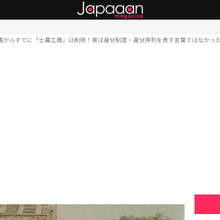
書からすでに「士農工商」は削除！実は身分制度・身分序列を表す言葉ではなかっ