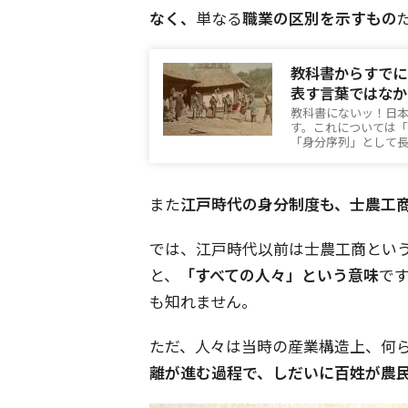
なく、
単なる
職業の区別を示すもの
教科書からすでに
表す言葉ではなか
教科書にないッ！日
す。これについては「
「身分序列」として
また
江戸時代の身分制度も、士農工
では、江戸時代以前は士農工商とい
と、
「すべての人々」という意味
で
も知れません。
ただ、人々は当時の産業構造上、何
離が進む過程で、しだいに百姓が農