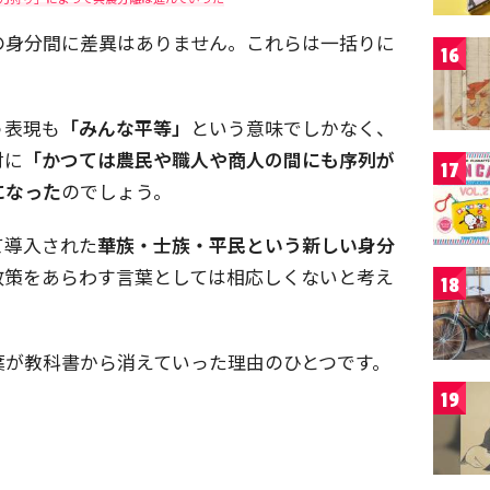
の身分間に差異はありません。これらは一括りに
16
。
う表現も
「みんな平等」
という意味でしかなく、
対に
「かつては農民や職人や商人の間にも序列が
17
になった
のでしょう。
て導入された
華族・士族・平民という新しい身分
政策をあらわす言葉としては相応しくないと考え
18
葉が教科書から消えていった理由のひとつです。
19