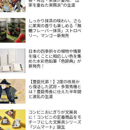
家を重ねた実務派”の生涯
しっかり抹茶の味わい、さら
に果実の香りも楽しめる「無
糖フレーバー抹茶」ストロベ
リー、マンゴー新発売
日本の四季折々の植物や情景
を描くことに相応しい色を集
めた水彩色鉛筆『色辞典』が
新発売！
【豊臣兄弟！】2度の改易か
ら復活した武将・多賀秀種と
は？豊臣秀長に仕えた半年間
と波乱の生涯
コンビニおにぎりが文房具
に！コンビニの定番商品をモ
チーフにした文房具シリーズ
『ジムマート』誕生