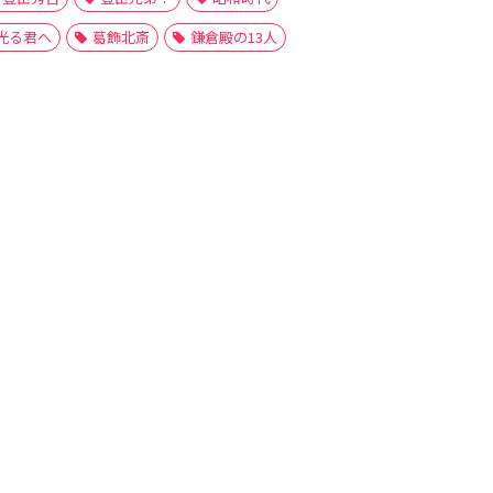
光る君へ
葛飾北斎
鎌倉殿の13人