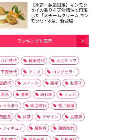
【季節・数量限定】キンモク
セイの香りを天然精油で再現
した「スチームクリーム キン
モクセイ&茶」新登場
ランキングを表示
江戸時代
戦国時代
大河ドラマ
平安時代
アニメ
ロングセラー
国武将
スイーツ
雑学
お菓子
幕末
漫画
時代劇
テレビ
べらぼう
明治時代
徳川家康
田信長
抹茶
デザイン
文房具
フィギュア
展覧会
鎌倉時代
豊臣秀吉
豊臣兄弟！
昭和時代