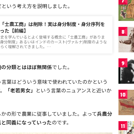
7
だという考え方を説明しました。
「士農工商」は削除！実は身分制度・身分序列を
った【前編】
8
本史を学んでいるとよく登場する概念に「士農工商」がありま
身分制度」あるいはインドのカースト(ヴァルナ)制度のような
長らく理解されてきました。…
9
商の分類とはほぼ無関係
でした。
う言葉はどういう意味で使われていたのかという
す。
「老若男女」
という言葉のニュアンスと近いか
10
らかの形で農業に従事していました。よって
兵農分
民と同義になっていった
のです。
11