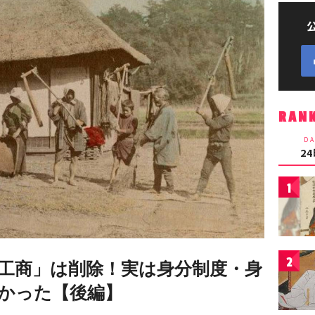
RAN
DA
2
1
2
工商」は削除！実は身分制度・身
かった【後編】