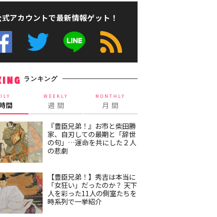
公式アカウントで最新情報ゲット！
ランキング
KING
ILY
WEEKLY
MONTHLY
4時間
週 間
月 間
『豊臣兄弟！』お市と柴田勝
家、自刃しての最期と「辞世
の句」…運命を共にした２人
の悲劇
【豊臣兄弟！】秀吉は本当に
「女狂い」だったのか？ 天下
人を彩った11人の側室たちを
時系列で一挙紹介