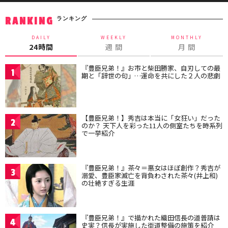
ランキング
RANKING
DAILY
WEEKLY
MONTHLY
24時間
週 間
月 間
『豊臣兄弟！』お市と柴田勝家、自刃しての最
1
期と「辞世の句」…運命を共にした２人の悲劇
【豊臣兄弟！】秀吉は本当に「女狂い」だった
2
のか？ 天下人を彩った11人の側室たちを時系列
で一挙紹介
『豊臣兄弟！』茶々＝悪女はほぼ創作？秀吉が
3
溺愛、豊臣家滅亡を背負わされた茶々(井上和)
の壮絶すぎる生涯
『豊臣兄弟！』で描かれた織田信長の道普請は
4
史実？信長が実施した街道整備の施策を紹介