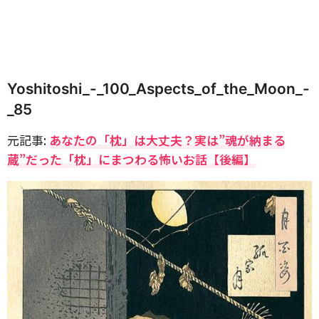
Yoshitoshi_-_100_Aspects_of_the_Moon_-
_85
元記事:
あなたの「枕」は大丈夫？実は”魂が納まる
蔵”だった「枕」にまつわる怖いお話【後編】