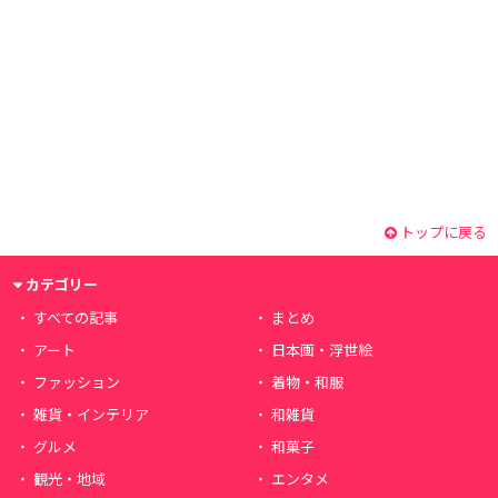
トップに戻る
カテゴリー
すべての記事
まとめ
アート
日本画・浮世絵
ファッション
着物・和服
雑貨・インテリア
和雑貨
グルメ
和菓子
観光・地域
エンタメ