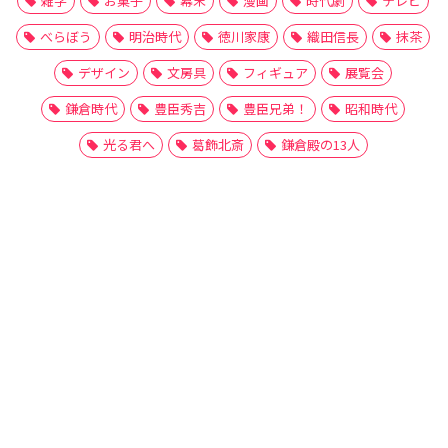
雑学
お菓子
幕末
漫画
時代劇
テレビ
べらぼう
明治時代
徳川家康
織田信長
抹茶
デザイン
文房具
フィギュア
展覧会
鎌倉時代
豊臣秀吉
豊臣兄弟！
昭和時代
光る君へ
葛飾北斎
鎌倉殿の13人