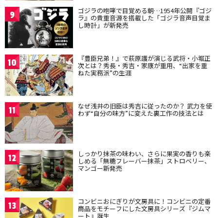
ゴジラの咆哮で目覚める朝…1954年公開『ゴジ
9
ラ』の貴重音源を搭載した「ゴジラ音声目覚ま
し時計」が新発売
『豊臣兄弟！』で萩原護が演じる武将・小堀正
10
次とは？秀長・秀吉・家康が重用、“出家を重
ねた実務派”の生涯
なぜ浅井の旧臣は秀吉に従ったのか？ 武力を使
11
わず“自分の味方”に変えた裏工作の技法とは
しっかり抹茶の味わい、さらに果実の香りも楽
12
しめる「無糖フレーバー抹茶」ストロベリー、
マンゴー新発売
コンビニおにぎりが文房具に！コンビニの定番
13
商品をモチーフにした文房具シリーズ『ジムマ
ート』誕生