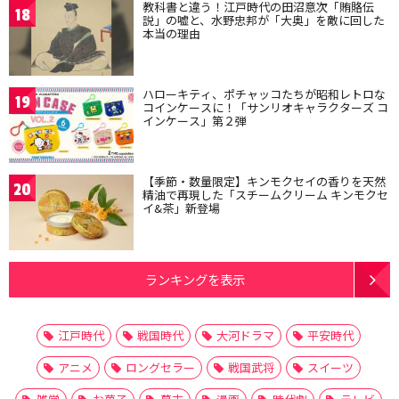
教科書と違う！江戸時代の田沼意次「賄賂伝
18
説」の嘘と、水野忠邦が「大奥」を敵に回した
本当の理由
ハローキティ、ポチャッコたちが昭和レトロな
19
コインケースに！「サンリオキャラクターズ コ
インケース」第２弾
【季節・数量限定】キンモクセイの香りを天然
20
精油で再現した「スチームクリーム キンモクセ
イ&茶」新登場
ランキングを表示
江戸時代
戦国時代
大河ドラマ
平安時代
アニメ
ロングセラー
戦国武将
スイーツ