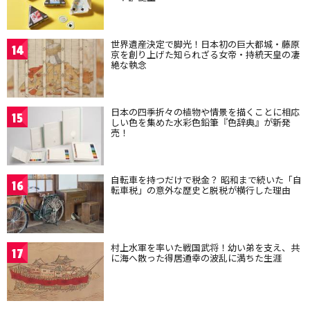
世界遺産決定で脚光！日本初の巨大都城・藤原
14
京を創り上げた知られざる女帝・持統天皇の凄
絶な執念
日本の四季折々の植物や情景を描くことに相応
15
しい色を集めた水彩色鉛筆『色辞典』が新発
売！
自転車を持つだけで税金？ 昭和まで続いた「自
16
転車税」の意外な歴史と脱税が横行した理由
村上水軍を率いた戦国武将！幼い弟を支え、共
17
に海へ散った得居通幸の波乱に満ちた生涯