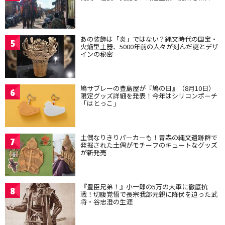
あの装飾は「炎」ではない？縄文時代の国宝・
5
火焔型土器、5000年前の人々が刻んだ謎とデザ
インの秘密
鳩サブレーの豊島屋が『鳩の日』（8月10日）
6
限定グッズ詳細を発表！今年はシリコンポーチ
「はとっこ」
土偶なりきりパーカーも！青森の縄文遺跡群で
7
発掘された土偶がモチーフのキュートなグッズ
が新発売
『豊臣兄弟！』小一郎の5万の大軍に徹底抗
8
戦！切腹覚悟で長宗我部元親に降伏を迫った武
将・谷忠澄の生涯