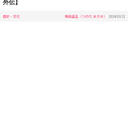
外伝】
歴史・文化
角田晶生（つのだ あきお）
2024/03/21