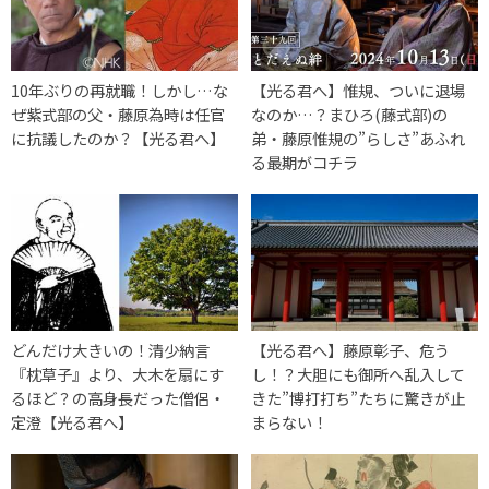
10年ぶりの再就職！しかし…な
【光る君へ】惟規、ついに退場
ぜ紫式部の父・藤原為時は任官
なのか…？まひろ(藤式部)の
に抗議したのか？【光る君へ】
弟・藤原惟規の”らしさ”あふれ
る最期がコチラ
どんだけ大きいの！清少納言
【光る君へ】藤原彰子、危う
『枕草子』より、大木を扇にす
し！？大胆にも御所へ乱入して
るほど？の高身長だった僧侶・
きた”博打打ち”たちに驚きが止
定澄【光る君へ】
まらない！