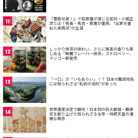
『豊臣兄弟！』で萩原護が演じる武将・小堀正
11
次とは？秀長・秀吉・家康が重用、“出家を重
ねた実務派”の生涯
しっかり抹茶の味わい、さらに果実の香りも楽
12
しめる「無糖フレーバー抹茶」ストロベリー、
マンゴー新発売
「一口」が「いもあらい」！？ 日本の難読地名
13
には知られざる“名前の法則”があった
世界遺産決定で脚光！日本初の巨大都城・藤原
14
京を創り上げた知られざる女帝・持統天皇の凄
絶な執念