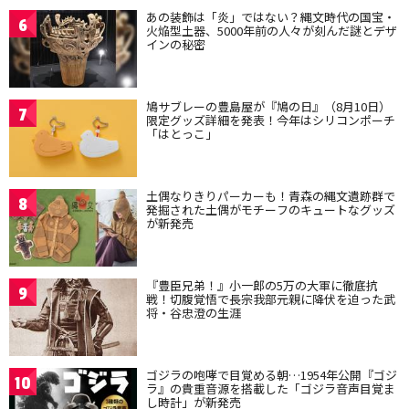
あの装飾は「炎」ではない？縄文時代の国宝・
6
火焔型土器、5000年前の人々が刻んだ謎とデザ
インの秘密
鳩サブレーの豊島屋が『鳩の日』（8月10日）
7
限定グッズ詳細を発表！今年はシリコンポーチ
「はとっこ」
土偶なりきりパーカーも！青森の縄文遺跡群で
8
発掘された土偶がモチーフのキュートなグッズ
が新発売
『豊臣兄弟！』小一郎の5万の大軍に徹底抗
9
戦！切腹覚悟で長宗我部元親に降伏を迫った武
将・谷忠澄の生涯
ゴジラの咆哮で目覚める朝…1954年公開『ゴジ
10
ラ』の貴重音源を搭載した「ゴジラ音声目覚ま
し時計」が新発売