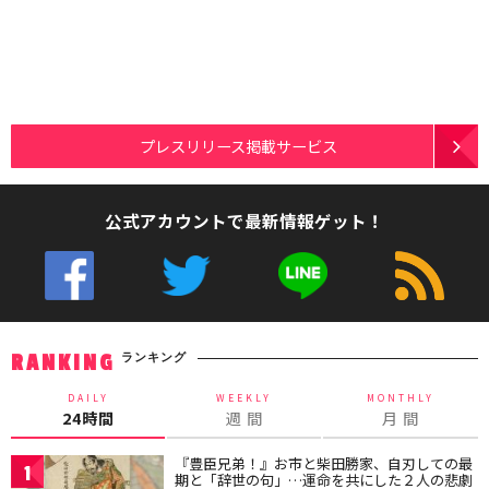
プレスリリース掲載サービス
公式アカウントで最新情報ゲット！
ランキング
RANKING
DAILY
WEEKLY
MONTHLY
24時間
週 間
月 間
『豊臣兄弟！』お市と柴田勝家、自刃しての最
1
期と「辞世の句」…運命を共にした２人の悲劇