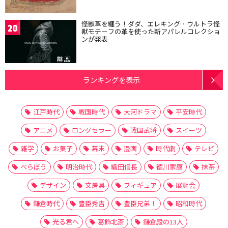
怪獣革を纏う！ダダ、エレキング…ウルトラ怪
20
獣モチーフの革を使った新アパレルコレクショ
ンが発表
ランキングを表示
江戸時代
戦国時代
大河ドラマ
平安時代
アニメ
ロングセラー
戦国武将
スイーツ
雑学
お菓子
幕末
漫画
時代劇
テレビ
べらぼう
明治時代
織田信長
徳川家康
抹茶
デザイン
文房具
フィギュア
展覧会
鎌倉時代
豊臣秀吉
豊臣兄弟！
昭和時代
光る君へ
葛飾北斎
鎌倉殿の13人