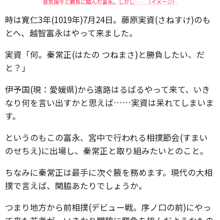
意気揚々と勝負に臨んだ富永。しかし……（イメージ）
時は寛仁3年(1019年)7月24日。藤原実資(さねすけ)のも
とへ、越智富永はやって来ました。
実資「何。秦常正(はたの つねまさ)と勝負したい、だ
と？」
伊予国(現：愛媛県)から遠路はるばるやって来て、いき
なり何を言い出すかと思えば……実資は呆れてしまいま
す。
というのもこの富永、宮中で行われる相撲節会(すまい
のせちえ)に出場し、秦常正と取り組みたいとのこと。
ちなみに秦常正は最手に次ぐ腋を務めます。現代の大相
撲で言えば、関脇あたりでしょうか。
つまり地方から前相撲(デビュー戦。序ノ口の前)にやっ