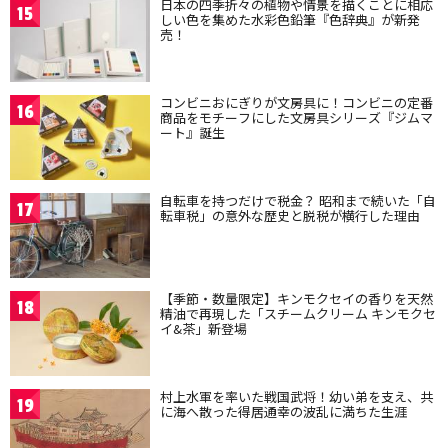
日本の四季折々の植物や情景を描くことに相応
15
しい色を集めた水彩色鉛筆『色辞典』が新発
売！
コンビニおにぎりが文房具に！コンビニの定番
16
商品をモチーフにした文房具シリーズ『ジムマ
ート』誕生
自転車を持つだけで税金？ 昭和まで続いた「自
17
転車税」の意外な歴史と脱税が横行した理由
【季節・数量限定】キンモクセイの香りを天然
18
精油で再現した「スチームクリーム キンモクセ
イ&茶」新登場
村上水軍を率いた戦国武将！幼い弟を支え、共
19
に海へ散った得居通幸の波乱に満ちた生涯