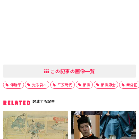
この記事の画像一覧
伴勝平
光る君へ
平安時代
相撲
相撲節会
秦常正
関連する記事
RELATED