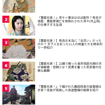
『豊臣兄弟！』茶々＝悪女はほぼ創作？秀吉が
2
溺愛、豊臣家滅亡を背負わされた茶々(井上和)
の壮絶すぎる生涯
【豊臣兄弟！】秀吉は本当に「女狂い」だった
3
のか？ 天下人を彩った11人の側室たちを時系列
で一挙紹介
【豊臣兄弟！】22歳で散った長宗我部元親の天
4
才後継者・信親とは？武勇を奮った若武者の壮
絶な最期
『豊臣兄弟！』で描かれた織田信長の道普請は
5
史実？信長が実施した街道整備の施策を紹介