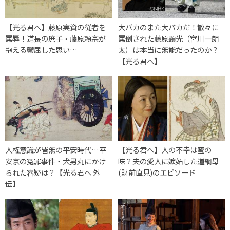
【光る君へ】藤原実資の従者を
大バカのまた大バカだ！散々に
罵辱！道長の庶子・藤原頼宗が
罵倒された藤原顕光（宮川一朗
抱える鬱屈した思い…
太）は本当に無能だったのか？
【光る君へ】
人権意識が皆無の平安時代…平
【光る君へ】人の不幸は蜜の
安京の冤罪事件・犬男丸にかけ
味？夫の愛人に嫉妬した道綱母
られた容疑は？【光る君へ 外
(財前直見)のエピソード
伝】