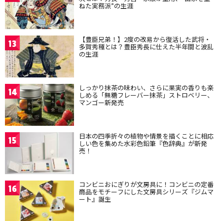
ねた実務派”の生涯
【豊臣兄弟！】2度の改易から復活した武将・
13
多賀秀種とは？豊臣秀長に仕えた半年間と波乱
の生涯
しっかり抹茶の味わい、さらに果実の香りも楽
14
しめる「無糖フレーバー抹茶」ストロベリー、
マンゴー新発売
日本の四季折々の植物や情景を描くことに相応
15
しい色を集めた水彩色鉛筆『色辞典』が新発
売！
コンビニおにぎりが文房具に！コンビニの定番
16
商品をモチーフにした文房具シリーズ『ジムマ
ート』誕生