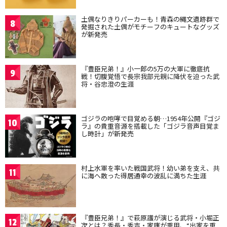
土偶なりきりパーカーも！青森の縄文遺跡群で
8
発掘された土偶がモチーフのキュートなグッズ
が新発売
『豊臣兄弟！』小一郎の5万の大軍に徹底抗
9
戦！切腹覚悟で長宗我部元親に降伏を迫った武
将・谷忠澄の生涯
ゴジラの咆哮で目覚める朝…1954年公開『ゴジ
10
ラ』の貴重音源を搭載した「ゴジラ音声目覚ま
し時計」が新発売
村上水軍を率いた戦国武将！幼い弟を支え、共
11
に海へ散った得居通幸の波乱に満ちた生涯
『豊臣兄弟！』で萩原護が演じる武将・小堀正
12
次とは？秀長・秀吉・家康が重用、“出家を重