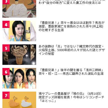
3
わず“自分の味方”に変えた裏工作の技法とは
『豊臣兄弟！』茶々＝悪女はほぼ創作？秀吉が
4
溺愛、豊臣家滅亡を背負わされた茶々(井上和)
の壮絶すぎる生涯
あの装飾は「炎」ではない？縄文時代の国宝・
5
火焔型土器、5000年前の人々が刻んだ謎とデザ
インの秘密
『豊臣兄弟！』後半の鍵を握る「浅井三姉妹」
6
茶々・初・江——秀吉に翻弄された波乱の生涯
鳩サブレーの豊島屋が『鳩の日』（8月10日）
7
限定グッズ詳細を発表！今年はシリコンポーチ
「はとっこ」