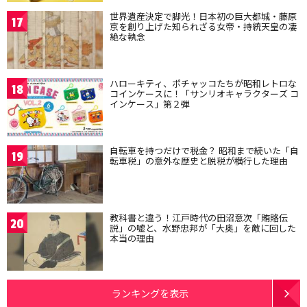
世界遺産決定で脚光！日本初の巨大都城・藤原
17
京を創り上げた知られざる女帝・持統天皇の凄
絶な執念
ハローキティ、ポチャッコたちが昭和レトロな
18
コインケースに！「サンリオキャラクターズ コ
インケース」第２弾
自転車を持つだけで税金？ 昭和まで続いた「自
19
転車税」の意外な歴史と脱税が横行した理由
教科書と違う！江戸時代の田沼意次「賄賂伝
20
説」の嘘と、水野忠邦が「大奥」を敵に回した
本当の理由
ランキングを表示