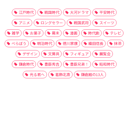
江戸時代
戦国時代
大河ドラマ
平安時代
アニメ
ロングセラー
戦国武将
スイーツ
雑学
お菓子
幕末
漫画
時代劇
テレビ
べらぼう
明治時代
徳川家康
織田信長
抹茶
デザイン
文房具
フィギュア
展覧会
鎌倉時代
豊臣秀吉
豊臣兄弟！
昭和時代
光る君へ
葛飾北斎
鎌倉殿の13人