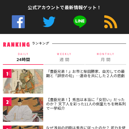
公式アカウントで最新情報ゲット！
ランキング
RANKING
DAILY
WEEKLY
MONTHLY
24時間
週 間
月 間
『豊臣兄弟！』お市と柴田勝家、自刃しての最
1
期と「辞世の句」…運命を共にした２人の悲劇
【豊臣兄弟！】秀吉は本当に「女狂い」だった
2
のか？ 天下人を彩った11人の側室たちを時系列
で一挙紹介
なぜ浅井の旧臣は秀吉に従ったのか？ 武力を使