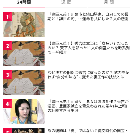
24時間
週 間
月 間
『豊臣兄弟！』お市と柴田勝家、自刃しての最
1
期と「辞世の句」…運命を共にした２人の悲劇
【豊臣兄弟！】秀吉は本当に「女狂い」だった
2
のか？ 天下人を彩った11人の側室たちを時系列
で一挙紹介
なぜ浅井の旧臣は秀吉に従ったのか？ 武力を使
3
わず“自分の味方”に変えた裏工作の技法とは
『豊臣兄弟！』茶々＝悪女はほぼ創作？秀吉が
4
溺愛、豊臣家滅亡を背負わされた茶々(井上和)
の壮絶すぎる生涯
あの装飾は「炎」ではない？縄文時代の国宝・