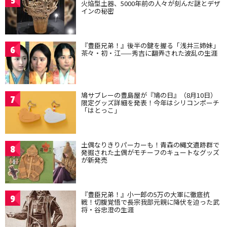
5
火焔型土器、5000年前の人々が刻んだ謎とデザ
インの秘密
『豊臣兄弟！』後半の鍵を握る「浅井三姉妹」
6
茶々・初・江——秀吉に翻弄された波乱の生涯
鳩サブレーの豊島屋が『鳩の日』（8月10日）
7
限定グッズ詳細を発表！今年はシリコンポーチ
「はとっこ」
土偶なりきりパーカーも！青森の縄文遺跡群で
8
発掘された土偶がモチーフのキュートなグッズ
が新発売
『豊臣兄弟！』小一郎の5万の大軍に徹底抗
9
戦！切腹覚悟で長宗我部元親に降伏を迫った武
将・谷忠澄の生涯