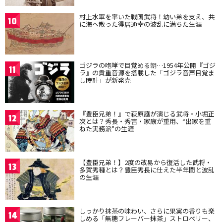
村上水軍を率いた戦国武将！幼い弟を支え、共
10
に海へ散った得居通幸の波乱に満ちた生涯
ゴジラの咆哮で目覚める朝…1954年公開『ゴジ
11
ラ』の貴重音源を搭載した「ゴジラ音声目覚ま
し時計」が新発売
『豊臣兄弟！』で萩原護が演じる武将・小堀正
12
次とは？秀長・秀吉・家康が重用、“出家を重
ねた実務派”の生涯
【豊臣兄弟！】2度の改易から復活した武将・
13
多賀秀種とは？豊臣秀長に仕えた半年間と波乱
の生涯
しっかり抹茶の味わい、さらに果実の香りも楽
14
しめる「無糖フレーバー抹茶」ストロベリー、