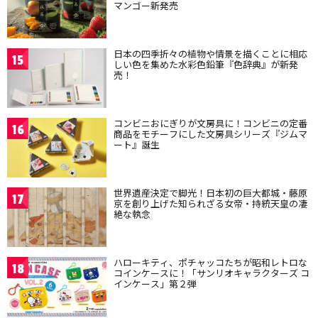
マンゴー新発売
日本の四季折々の植物や情景を描くことに相応
15
しい色を集めた水彩色鉛筆『色辞典』が新発
売！
コンビニおにぎりが文房具に！コンビニの定番
16
商品をモチーフにした文房具シリーズ『ジムマ
ート』誕生
世界遺産決定で脚光！日本初の巨大都城・藤原
17
京を創り上げた知られざる女帝・持統天皇の凄
絶な執念
ハローキティ、ポチャッコたちが昭和レトロな
18
コインケースに！「サンリオキャラクターズ コ
インケース」第２弾