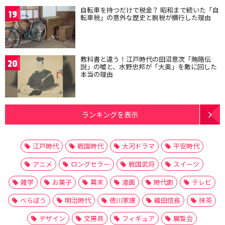
自転車を持つだけで税金？ 昭和まで続いた「自
19
転車税」の意外な歴史と脱税が横行した理由
教科書と違う！江戸時代の田沼意次「賄賂伝
20
説」の嘘と、水野忠邦が「大奥」を敵に回した
本当の理由
ランキングを表示
江戸時代
戦国時代
大河ドラマ
平安時代
アニメ
ロングセラー
戦国武将
スイーツ
雑学
お菓子
幕末
漫画
時代劇
テレビ
べらぼう
明治時代
徳川家康
織田信長
抹茶
デザイン
文房具
フィギュア
展覧会