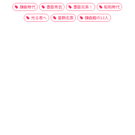
鎌倉時代
豊臣秀吉
豊臣兄弟！
昭和時代
光る君へ
葛飾北斎
鎌倉殿の13人