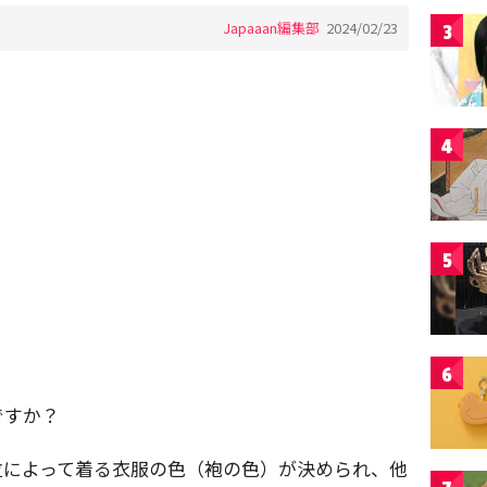
Japaaan編集部
2024/02/23
3
4
5
6
ですか？
位によって着る衣服の色（袍の色）が決められ、他