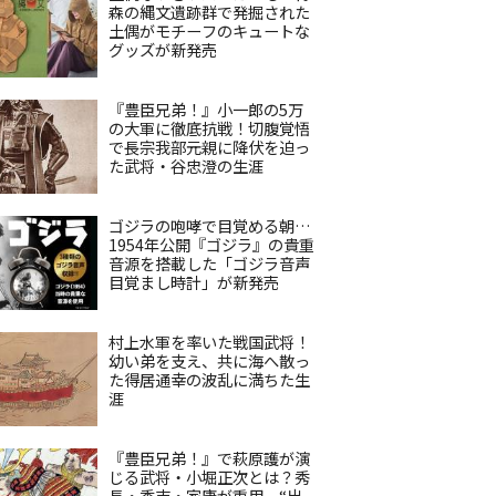
森の縄文遺跡群で発掘された
土偶がモチーフのキュートな
グッズが新発売
『豊臣兄弟！』小一郎の5万
の大軍に徹底抗戦！切腹覚悟
で長宗我部元親に降伏を迫っ
た武将・谷忠澄の生涯
ゴジラの咆哮で目覚める朝…
1954年公開『ゴジラ』の貴重
音源を搭載した「ゴジラ音声
目覚まし時計」が新発売
村上水軍を率いた戦国武将！
幼い弟を支え、共に海へ散っ
た得居通幸の波乱に満ちた生
涯
『豊臣兄弟！』で萩原護が演
じる武将・小堀正次とは？秀
長・秀吉・家康が重用、“出