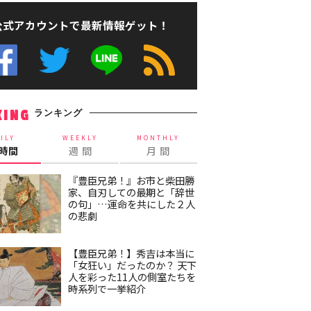
公式アカウントで最新情報ゲット！
ランキング
KING
ILY
WEEKLY
MONTHLY
4時間
週 間
月 間
『豊臣兄弟！』お市と柴田勝
家、自刃しての最期と「辞世
の句」…運命を共にした２人
の悲劇
【豊臣兄弟！】秀吉は本当に
「女狂い」だったのか？ 天下
人を彩った11人の側室たちを
時系列で一挙紹介