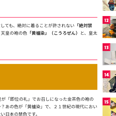
）
12
世しても、絶対に着ることが許されない
「絶対禁
、天皇の袍の色
「黄櫨染」（こうろぜん）
と、皇太
。
13
14
皇が「即位の礼」でお召しになった金茶色の袍の
15
か？あの色が「黄櫨染」で、２１世紀の現代におい
ない日本の禁色です。