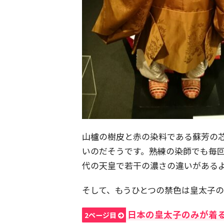
山櫨の樹皮と赤の染料である蘇芳の
いのだそうです。熟練の染師でも毎
代の天皇で若干の濃さの違いがある
そして、もうひとつの禁色は皇太子
日本の皇太子のみが着
2ページ目