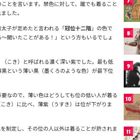
7
のことを言います。禁色に対して、誰でも着ること
れました。
徳太子が定めたと言われる「
冠位十二階
」の色で
8
あ～聞いたことがある！」という方もいるでしょ
」（こき）と呼ばれる濃く深い紫でした。最も低
9
薄黒という薄い黒（墨くろのような色）が最下位
必要なので、薄い色はどうしても位の低い人が着る
10
（こき）に比べ、薄紫（うすき）は位が下がりま
色を制定し、その位の人以外は着ることが許されま
11