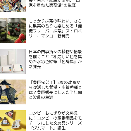
家を重ねた実務派”の生涯
しっかり抹茶の味わい、さら
に果実の香りも楽しめる「無
糖フレーバー抹茶」ストロベ
リー、マンゴー新発売
日本の四季折々の植物や情景
を描くことに相応しい色を集
めた水彩色鉛筆『色辞典』が
新発売！
【豊臣兄弟！】2度の改易か
ら復活した武将・多賀秀種と
は？豊臣秀長に仕えた半年間
と波乱の生涯
コンビニおにぎりが文房具
に！コンビニの定番商品をモ
チーフにした文房具シリーズ
『ジムマート』誕生