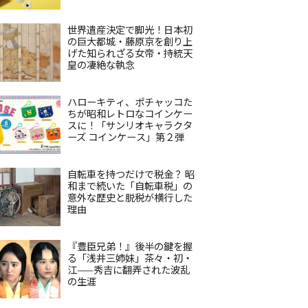
世界遺産決定で脚光！日本初
の巨大都城・藤原京を創り上
げた知られざる女帝・持統天
皇の凄絶な執念
ハローキティ、ポチャッコた
ちが昭和レトロなコインケー
スに！「サンリオキャラクタ
ーズ コインケース」第２弾
自転車を持つだけで税金？ 昭
和まで続いた「自転車税」の
意外な歴史と脱税が横行した
理由
『豊臣兄弟！』後半の鍵を握
る「浅井三姉妹」茶々・初・
江——秀吉に翻弄された波乱
の生涯