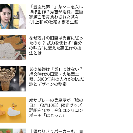
『豊臣兄弟！』茶々＝悪女は
ほぼ創作？秀吉が溺愛、豊臣
家滅亡を背負わされた茶々
(井上和)の壮絶すぎる生涯
なぜ浅井の旧臣は秀吉に従っ
たのか？ 武力を使わず“自分
の味方”に変えた裏工作の技
法とは
あの装飾は「炎」ではない？
縄文時代の国宝・火焔型土
器、5000年前の人々が刻んだ
謎とデザインの秘密
鳩サブレーの豊島屋が『鳩の
日』（8月10日）限定グッズ
詳細を発表！今年はシリコン
ポーチ「はとっこ」
土偶なりきりパーカーも！青