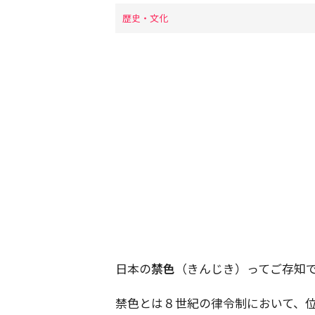
歴史・文化
日本の
禁色
（きんじき）ってご存知
禁色とは８世紀の律令制において、