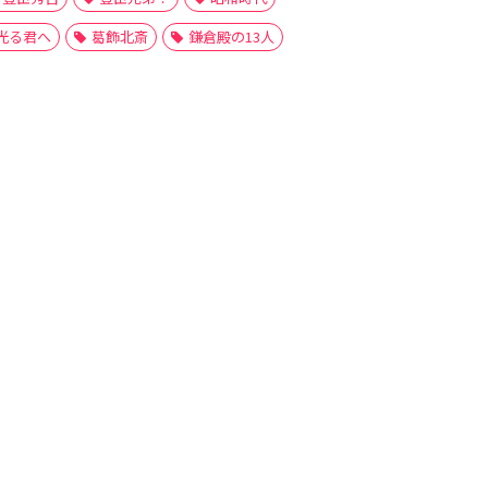
光る君へ
葛飾北斎
鎌倉殿の13人