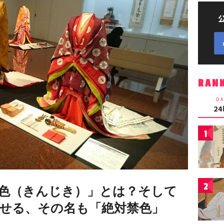
RAN
DA
2
1
2
色（きんじき）」とは？そして
せる、その名も「絶対禁色」