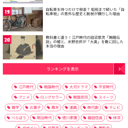
自転車を持つだけで税金？ 昭和まで続いた「自
19
転車税」の意外な歴史と脱税が横行した理由
教科書と違う！江戸時代の田沼意次「賄賂伝
20
説」の嘘と、水野忠邦が「大奥」を敵に回した
本当の理由
ランキングを表示
江戸時代
戦国時代
大河ドラマ
平安時代
アニメ
ロングセラー
戦国武将
スイーツ
雑学
お菓子
幕末
漫画
時代劇
テレビ
べらぼう
明治時代
徳川家康
織田信長
抹茶
デザイン
文房具
フィギュア
展覧会