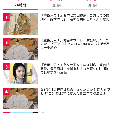
DAILY
WEEKLY
MONTHLY
24時間
週 間
月 間
『豊臣兄弟！』お市と柴田勝家、自刃しての最
1
期と「辞世の句」…運命を共にした２人の悲劇
【豊臣兄弟！】秀吉は本当に「女狂い」だった
2
のか？ 天下人を彩った11人の側室たちを時系列
で一挙紹介
『豊臣兄弟！』茶々＝悪女はほぼ創作？秀吉が
3
溺愛、豊臣家滅亡を背負わされた茶々(井上和)
の壮絶すぎる生涯
なぜ浅井の旧臣は秀吉に従ったのか？ 武力を使
4
わず“自分の味方”に変えた裏工作の技法とは