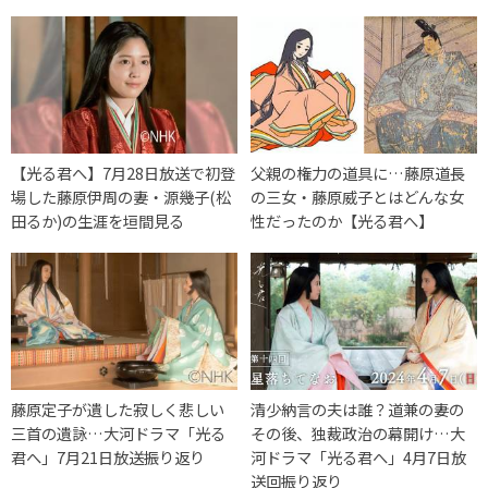
【光る君へ】7月28日放送で初登
父親の権力の道具に…藤原道長
場した藤原伊周の妻・源幾子(松
の三女・藤原威子とはどんな女
田るか)の生涯を垣間見る
性だったのか【光る君へ】
藤原定子が遺した寂しく悲しい
清少納言の夫は誰？道兼の妻の
三首の遺詠…大河ドラマ「光る
その後、独裁政治の幕開け…大
君へ」7月21日放送振り返り
河ドラマ「光る君へ」4月7日放
送回振り返り