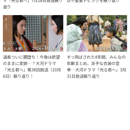
マ「光る君へ」7月28日放送振り
点や重要トピックを振り返り
返り
道長ついに闇堕ち！今後は欲望
すっ飛ばされた4年間、みんなの
のままに変貌…？大河ドラマ
年齢まとめ、派手な衣装の宣
「光る君へ」第38回放送（10月
孝…大河ドラマ「光る君へ」3月
6日）振り返り！
31日放送振り返り