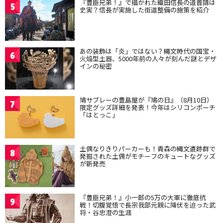
『豊臣兄弟！』で描かれた織田信長の道普請は
5
史実？信長が実施した街道整備の施策を紹介
あの装飾は「炎」ではない？縄文時代の国宝・
6
火焔型土器、5000年前の人々が刻んだ謎とデザ
インの秘密
鳩サブレーの豊島屋が『鳩の日』（8月10日）
7
限定グッズ詳細を発表！今年はシリコンポーチ
「はとっこ」
土偶なりきりパーカーも！青森の縄文遺跡群で
8
発掘された土偶がモチーフのキュートなグッズ
が新発売
『豊臣兄弟！』小一郎の5万の大軍に徹底抗
9
戦！切腹覚悟で長宗我部元親に降伏を迫った武
将・谷忠澄の生涯