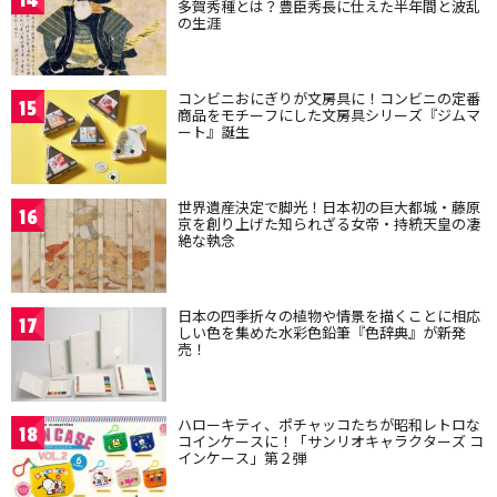
14
多賀秀種とは？豊臣秀長に仕えた半年間と波乱
の生涯
コンビニおにぎりが文房具に！コンビニの定番
15
商品をモチーフにした文房具シリーズ『ジムマ
ート』誕生
世界遺産決定で脚光！日本初の巨大都城・藤原
16
京を創り上げた知られざる女帝・持統天皇の凄
絶な執念
日本の四季折々の植物や情景を描くことに相応
17
しい色を集めた水彩色鉛筆『色辞典』が新発
売！
ハローキティ、ポチャッコたちが昭和レトロな
18
コインケースに！「サンリオキャラクターズ コ
インケース」第２弾