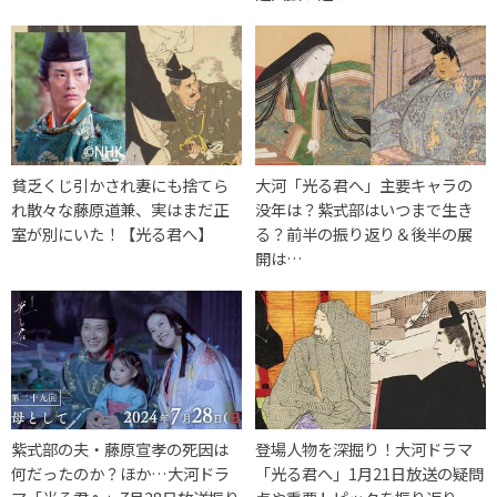
貧乏くじ引かされ妻にも捨てら
大河「光る君へ」主要キャラの
れ散々な藤原道兼、実はまだ正
没年は？紫式部はいつまで生き
室が別にいた！【光る君へ】
る？前半の振り返り＆後半の展
開は…
紫式部の夫・藤原宣孝の死因は
登場人物を深掘り！大河ドラマ
何だったのか？ほか…大河ドラ
「光る君へ」1月21日放送の疑問