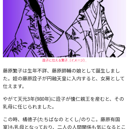
詮子に仕える繁子（イメージ）
藤原繁子は生年不詳、藤原師輔の娘として誕生しまし
た。姪の藤原詮子が円融天皇に入内すると、女房として
仕えます。
やがて天元3年(980年)に詮子が懐仁親王を産むと、その
乳母に任じられました。
この時、橘徳子(たちばなの とくし/のりこ。藤原有国
室)も乳母となっており、二人の人間関係も気になるとこ