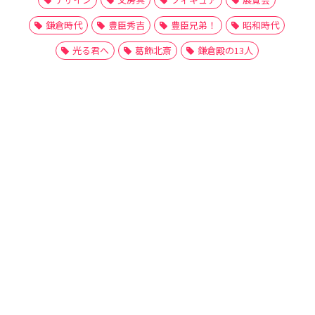
鎌倉時代
豊臣秀吉
豊臣兄弟！
昭和時代
光る君へ
葛飾北斎
鎌倉殿の13人