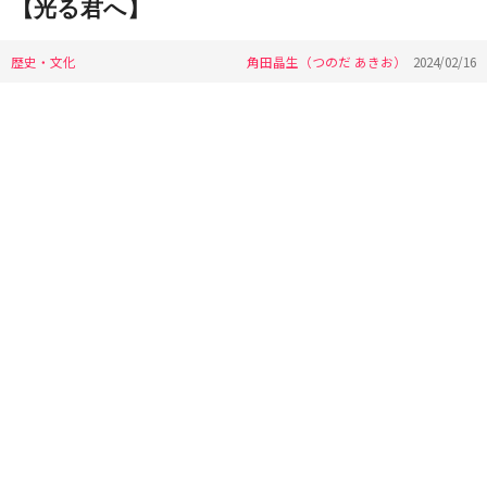
【光る君へ】
歴史・文化
角田晶生（つのだ あきお）
2024/02/16