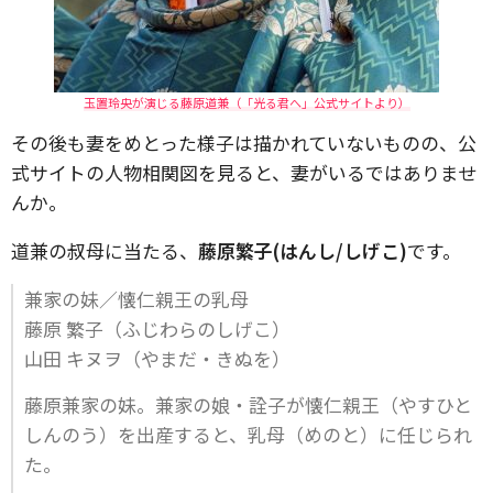
玉置玲央が演じる藤原道兼（「光る君へ」公式サイトより）
その後も妻をめとった様子は描かれていないものの、公
式サイトの人物相関図を見ると、妻がいるではありませ
んか。
道兼の叔母に当たる、
藤原繁子(はんし/しげこ)
です。
兼家の妹／懐仁親王の乳母
藤原 繁子（ふじわらのしげこ）
山田 キヌヲ（やまだ・きぬを）
藤原兼家の妹。兼家の娘・詮子が懐仁親王（やすひと
しんのう）を出産すると、乳母（めのと）に任じられ
た。