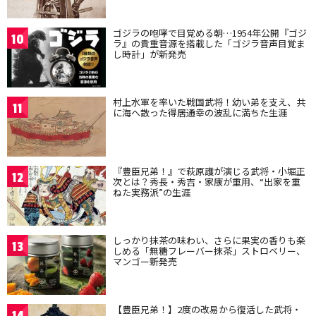
ゴジラの咆哮で目覚める朝…1954年公開『ゴジ
10
ラ』の貴重音源を搭載した「ゴジラ音声目覚ま
し時計」が新発売
村上水軍を率いた戦国武将！幼い弟を支え、共
11
に海へ散った得居通幸の波乱に満ちた生涯
『豊臣兄弟！』で萩原護が演じる武将・小堀正
12
次とは？秀長・秀吉・家康が重用、“出家を重
ねた実務派”の生涯
しっかり抹茶の味わい、さらに果実の香りも楽
13
しめる「無糖フレーバー抹茶」ストロベリー、
マンゴー新発売
【豊臣兄弟！】2度の改易から復活した武将・