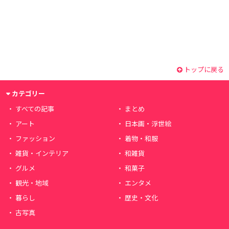
トップに戻る
カテゴリー
すべての記事
まとめ
アート
日本画・浮世絵
ファッション
着物・和服
雑貨・インテリア
和雑貨
グルメ
和菓子
観光・地域
エンタメ
暮らし
歴史・文化
古写真