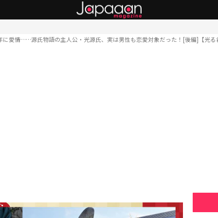
少年に愛情……源氏物語の主人公・光源氏、実は男性も恋愛対象だった！[後編]【光る