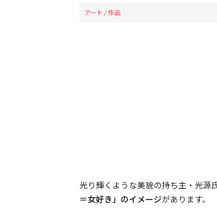
アート
/
作品
光り輝くような美貌の持ち主・光源
＝女好き」のイメージ
があります。