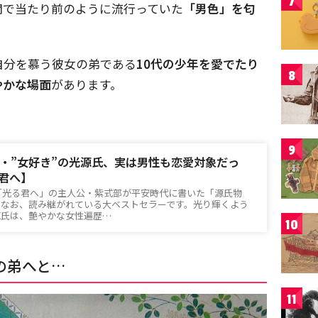
7
間で当たり前のように流行っていた
「男色」を匂
自分を慕う彼女の弟である
10代の少年を愛でたり
8
やかな場面
があります。
9
・”女好き”の光源氏、実は男性も恋愛対象だっ
る君へ】
マ「光る君へ」の主人公・紫式部が平安時代に書いた「源氏物
てなお、読み継がれている大ベストセラーです。光り輝くよう
源氏は、艶やかな女性遍歴…
10
の弟へと…
11