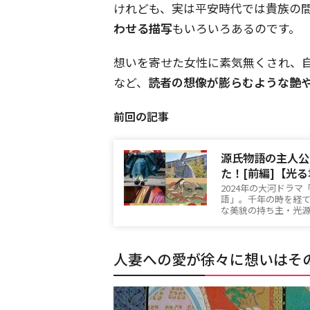
けれども、実は平安時代では貴族の
わせる描写
もいろいろあるのです。
想いを寄せた女性に素気無くされ、
など、
読者の想像が膨らむような艶
前回の記事
源氏物語の主人公
た！[前編]【光
2024年の大河ドラ
語」。千年の時を経
な美貌の持ち主・光
人妻への愛が徐々に想いはそ