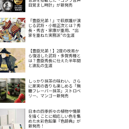
目覚まし時計」が新発売
『豊臣兄弟！』で萩原護が演
じる武将・小堀正次とは？秀
長・秀吉・家康が重用、“出
家を重ねた実務派”の生涯
【豊臣兄弟！】2度の改易か
ら復活した武将・多賀秀種と
は？豊臣秀長に仕えた半年間
と波乱の生涯
しっかり抹茶の味わい、さら
に果実の香りも楽しめる「無
糖フレーバー抹茶」ストロベ
リー、マンゴー新発売
日本の四季折々の植物や情景
を描くことに相応しい色を集
めた水彩色鉛筆『色辞典』が
新発売！