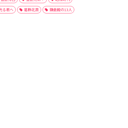
光る君へ
葛飾北斎
鎌倉殿の13人