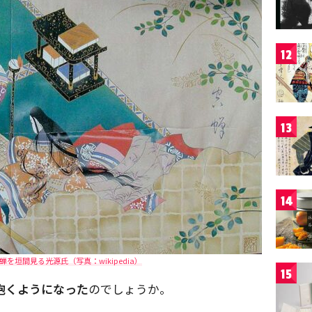
12
13
14
を垣間見る光源氏（写真：wikipedia）
15
抱くようになった
のでしょうか。