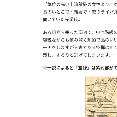
「気位の高い上流階級の女性より、
長のいとこで・親友で・恋のライバ
聞いていた光源氏。
ある日立ち寄った邸宅で、中流階級
容貌ながらも慎み深く知的で品のい
ーチをしますが人妻である空蝉は断
残し、するりと逃げてしまいます。
※一説によると「空蝉」は紫式部が