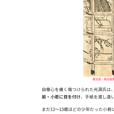
紫式部・菊池容斎『
自尊心を痛く傷つけられた光源氏は
弟・小君に目を付け
、手紙を渡し逢
まだ12〜13歳ほどの少年だった小