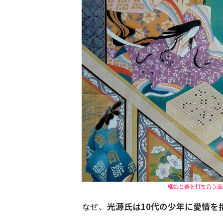
継娘と碁を打ち合う空蝉
なぜ、
光源氏は10代の少年に愛情を