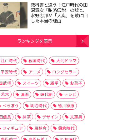
教科書と違う！江戸時代の田
沼意次「賄賂伝説」の嘘と、
水野忠邦が「大奥」を敵に回
した本当の理由
ランキングを表示
江戸時代
戦国時代
大河ドラマ
平安時代
アニメ
ロングセラー
国武将
スイーツ
雑学
お菓子
幕末
漫画
時代劇
テレビ
べらぼう
明治時代
徳川家康
田信長
抹茶
デザイン
文房具
フィギュア
展覧会
鎌倉時代
豊臣秀吉
豊臣兄弟！
昭和時代