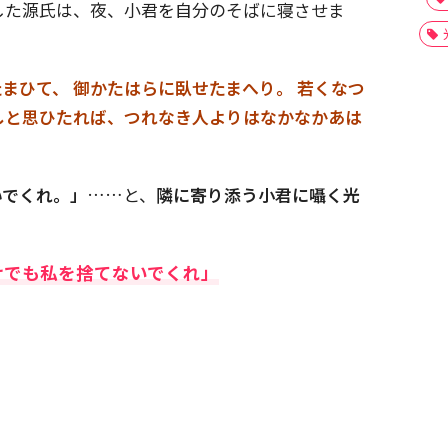
した源氏は、夜、小君を自分のそばに寝させま
まひて、 御かたはらに臥せたまへり。 若くなつ
しと思ひたれば、つれなき人よりはなかなかあは
いでくれ。」
……と、
隣に寄り添う小君に囁く光
けでも私を捨てないでくれ」