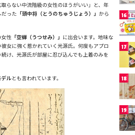
気取らない中流階級の女性のほうがいい」と、年
ルだった
「頭中将（とうのちゅうじょう）」
から
16
の女性
「空蝉（うつせみ）」
に出会います。地味な
い彼女に強く惹かれていく光源氏。何度もアプロ
17
り続け、光源氏が部屋に忍び込んでも上着のみを
モデル
とも言われています。
18
19