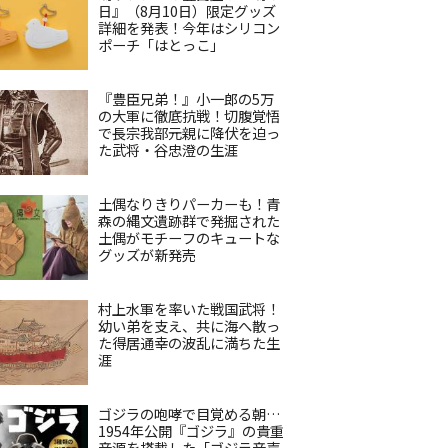
日』（8月10日）限定グッズ
詳細を発表！今年はシリコン
ポーチ「はとっこ」
『豊臣兄弟！』小一郎の5万
の大軍に徹底抗戦！切腹覚悟
で長宗我部元親に降伏を迫っ
た武将・谷忠澄の生涯
土偶なりきりパーカーも！青
森の縄文遺跡群で発掘された
土偶がモチーフのキュートな
グッズが新発売
村上水軍を率いた戦国武将！
幼い弟を支え、共に海へ散っ
た得居通幸の波乱に満ちた生
涯
ゴジラの咆哮で目覚める朝…
1954年公開『ゴジラ』の貴重
音源を搭載した「ゴジラ音声