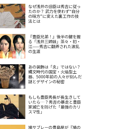
なぜ浅井の旧臣は秀吉に従っ
たのか？ 武力を使わず“自分
の味方”に変えた裏工作の技
法とは
『豊臣兄弟！』後半の鍵を握
る「浅井三姉妹」茶々・初・
江——秀吉に翻弄された波乱
の生涯
あの装飾は「炎」ではない？
縄文時代の国宝・火焔型土
器、5000年前の人々が刻んだ
謎とデザインの秘密
もしも豊臣秀長が長生きして
いたら…？秀吉の暴走と豊臣
家滅亡を防げた「最強のカリ
スマ性」
鳩サブレーの豊島屋が『鳩の