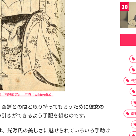
20
戦
前賢故実』（写真：wikipedia）
、空蝉との間と取り持ってもらうために
彼女の
織
い引きができるよう手配を頼むのです。
君は、光源氏の美しさに魅せられていろいろ手助け