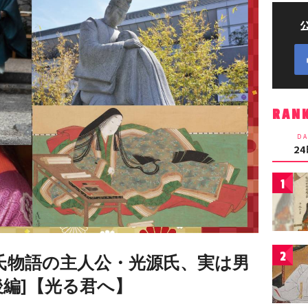
RAN
DA
2
1
2
源氏物語の主人公・光源氏、実は男
後編]【光る君へ】