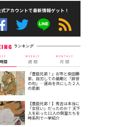
公式アカウントで最新情報ゲット！
ランキング
KING
ILY
WEEKLY
MONTHLY
4時間
週 間
月 間
『豊臣兄弟！』お市と柴田勝
家、自刃しての最期と「辞世
の句」…運命を共にした２人
の悲劇
【豊臣兄弟！】秀吉は本当に
「女狂い」だったのか？ 天下
人を彩った11人の側室たちを
時系列で一挙紹介