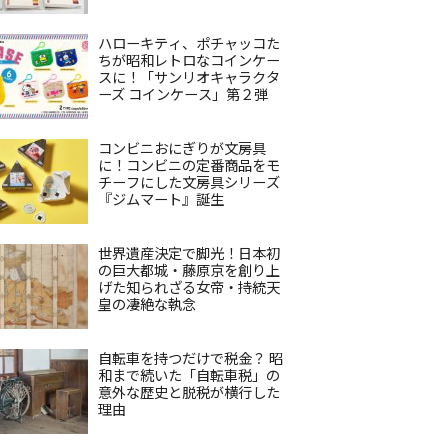
ハローキティ、ポチャッコた
ちが昭和レトロなコインケー
スに！「サンリオキャラクタ
ーズ コインケース」第２弾
コンビニおにぎりが文房具
に！コンビニの定番商品をモ
チーフにした文房具シリーズ
『ジムマート』誕生
世界遺産決定で脚光！日本初
の巨大都城・藤原京を創り上
げた知られざる女帝・持統天
皇の凄絶な執念
自転車を持つだけで税金？ 昭
和まで続いた「自転車税」の
意外な歴史と脱税が横行した
理由