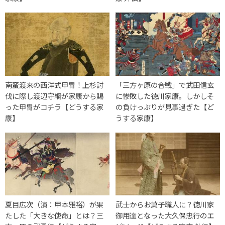
南蛮渡来の西洋式甲冑！上杉討
「三方ヶ原の合戦」で武田信玄
伐に際し渡辺守綱が家康から賜
に惨敗した徳川家康。しかしそ
った甲冑がコチラ【どうする家
の負けっぷりが見事過ぎた【ど
康】
うする家康】
夏目広次（演：甲本雅裕）が果
武士からお菓子職人に？徳川家
たした「大きな使命」とは？三
御用達となった大久保忠行のエ