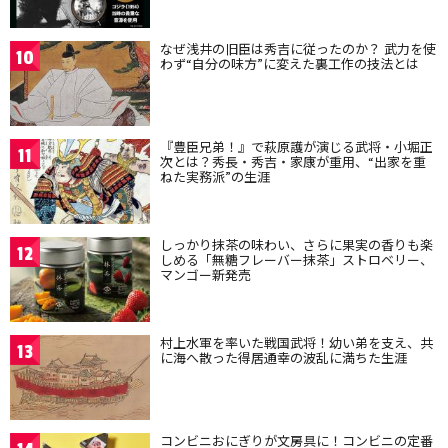
なぜ浅井の旧臣は秀吉に従ったのか？ 武力を使
10
わず“自分の味方”に変えた裏工作の技法とは
『豊臣兄弟！』で萩原護が演じる武将・小堀正
11
次とは？秀長・秀吉・家康が重用、“出家を重
ねた実務派”の生涯
しっかり抹茶の味わい、さらに果実の香りも楽
12
しめる「無糖フレーバー抹茶」ストロベリー、
マンゴー新発売
村上水軍を率いた戦国武将！幼い弟を支え、共
13
に海へ散った得居通幸の波乱に満ちた生涯
コンビニおにぎりが文房具に！コンビニの定番