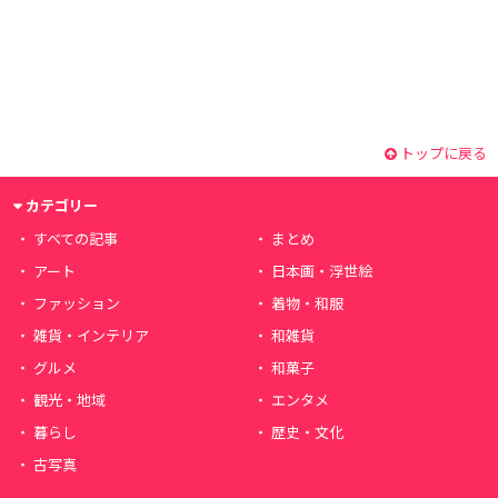
トップに戻る
カテゴリー
すべての記事
まとめ
アート
日本画・浮世絵
ファッション
着物・和服
雑貨・インテリア
和雑貨
グルメ
和菓子
観光・地域
エンタメ
暮らし
歴史・文化
古写真