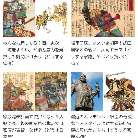
みんなも踊ってる？酒井忠次
松平信康、いよいよ初陣！武田
「海老すくい」が最も威力を発
勝頼との戦い、大河ドラマ「ど
揮した瞬間がコチラ【どうする
うする家康」ではどう描かれ
家康】
る？
家康暗殺計画で流罪となった大
最近の若いモンは…家臣の奇抜
野治長、後の関ヶ原の戦いでは
なヘアスタイルに対する徳川家
家康が賞賛。なぜ？【どうする
康の反応がこちら【どうする家
家康】
康 外伝】