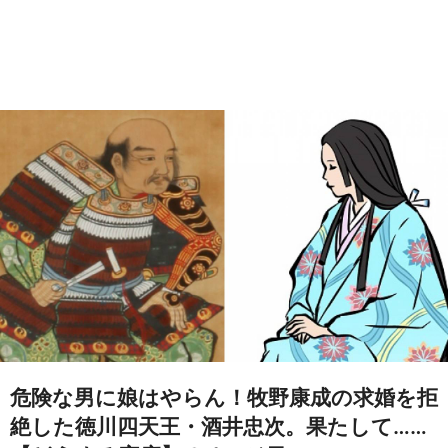
危険な男に娘はやらん！牧野康成の求婚を拒
絶した徳川四天王・酒井忠次。果たして……