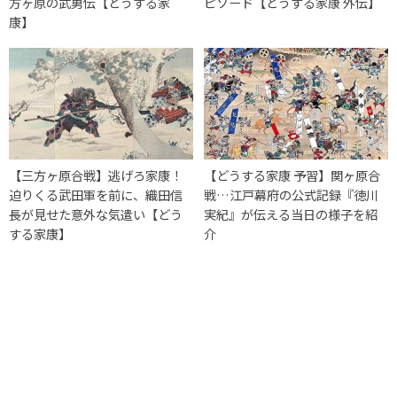
方ヶ原の武勇伝【どうする家
ピソード【どうする家康 外伝】
康】
【三方ヶ原合戦】逃げろ家康！
【どうする家康 予習】関ヶ原合
迫りくる武田軍を前に、織田信
戦…江戸幕府の公式記録『徳川
長が見せた意外な気遣い【どう
実紀』が伝える当日の様子を紹
する家康】
介