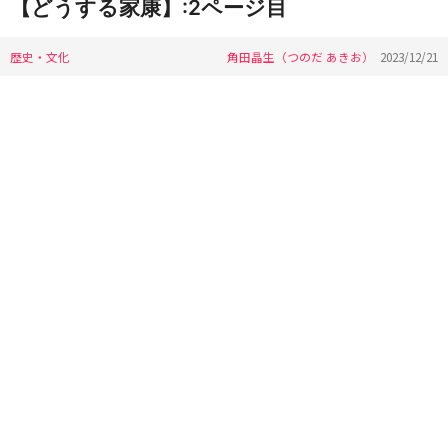
【どうする家康】:2ページ目
歴史・文化
角田晶生（つのだ あきお）
2023/12/21