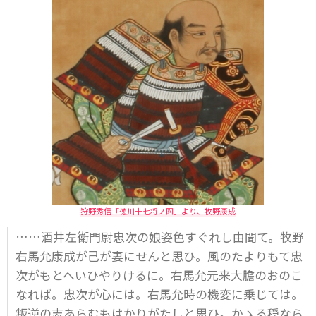
狩野秀信「徳川十七将ノ図」より、牧野康成
……酒井左衛門尉忠次の娘姿色すぐれし由聞て。牧野
右馬允康成が己が妻にせんと思ひ。風のたよりもて忠
次がもとへいひやりけるに。右馬允元来大膽のおのこ
なれば。忠次が心には。右馬允時の機変に乗じては。
叛逆の志あらむもはかりがたしと思ひ。かゝる穏なら