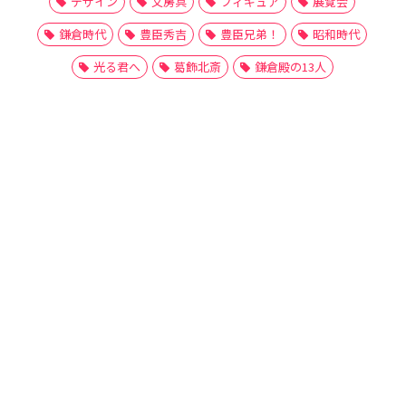
デザイン
文房具
フィギュア
展覧会
鎌倉時代
豊臣秀吉
豊臣兄弟！
昭和時代
光る君へ
葛飾北斎
鎌倉殿の13人