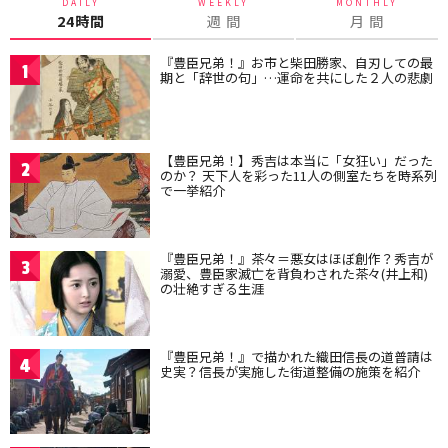
DAILY
WEEKLY
MONTHLY
24時間
週 間
月 間
『豊臣兄弟！』お市と柴田勝家、自刃しての最
1
期と「辞世の句」…運命を共にした２人の悲劇
【豊臣兄弟！】秀吉は本当に「女狂い」だった
2
のか？ 天下人を彩った11人の側室たちを時系列
で一挙紹介
『豊臣兄弟！』茶々＝悪女はほぼ創作？秀吉が
3
溺愛、豊臣家滅亡を背負わされた茶々(井上和)
の壮絶すぎる生涯
『豊臣兄弟！』で描かれた織田信長の道普請は
4
史実？信長が実施した街道整備の施策を紹介