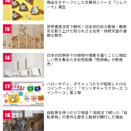
14
商品をモチーフにした文房具シリーズ『ジムマ
ート』誕生
世界遺産決定で脚光！日本初の巨大都城・藤原
15
京を創り上げた知られざる女帝・持統天皇の凄
絶な執念
日本の四季折々の植物や情景を描くことに相応
16
しい色を集めた水彩色鉛筆『色辞典』が新発
売！
ハローキティ、ポチャッコたちが昭和レトロな
17
コインケースに！「サンリオキャラクターズ コ
インケース」第２弾
自転車を持つだけで税金？ 昭和まで続いた「自
18
転車税」の意外な歴史と脱税が横行した理由