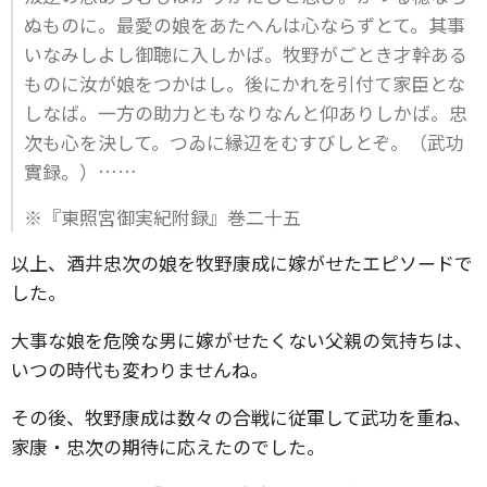
ぬものに。最愛の娘をあたへんは心ならずとて。其事
いなみしよし御聴に入しかば。牧野がごとき才幹ある
ものに汝が娘をつかはし。後にかれを引付て家臣とな
しなば。一方の助力ともなりなんと仰ありしかば。忠
次も心を決して。つゐに縁辺をむすびしとぞ。（武功
實録。）……
※『東照宮御実紀附録』巻二十五
以上、酒井忠次の娘を牧野康成に嫁がせたエピソードで
した。
大事な娘を危険な男に嫁がせたくない父親の気持ちは、
いつの時代も変わりませんね。
その後、牧野康成は数々の合戦に従軍して武功を重ね、
家康・忠次の期待に応えたのでした。