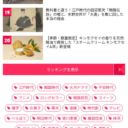
教科書と違う！江戸時代の田沼意次「賄賂伝
19
説」の嘘と、水野忠邦が「大奥」を敵に回した
本当の理由
【季節・数量限定】キンモクセイの香りを天然
20
精油で再現した「スチームクリーム キンモクセ
イ&茶」新登場
ランキングを表示
江戸時代
戦国時代
大河ドラマ
平安時代
アニメ
ロングセラー
戦国武将
スイーツ
雑学
お菓子
幕末
漫画
時代劇
テレビ
べらぼう
明治時代
徳川家康
織田信長
抹茶