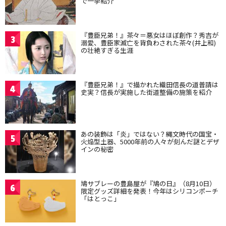
で一挙紹介
『豊臣兄弟！』茶々＝悪女はほぼ創作？秀吉が
3
溺愛、豊臣家滅亡を背負わされた茶々(井上和)
の壮絶すぎる生涯
『豊臣兄弟！』で描かれた織田信長の道普請は
4
史実？信長が実施した街道整備の施策を紹介
あの装飾は「炎」ではない？縄文時代の国宝・
5
火焔型土器、5000年前の人々が刻んだ謎とデザ
インの秘密
鳩サブレーの豊島屋が『鳩の日』（8月10日）
6
限定グッズ詳細を発表！今年はシリコンポーチ
「はとっこ」