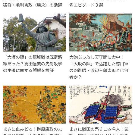
猛将・毛利吉政（勝永）の活躍
名エピソード３選
「大坂の陣」の籠城戦は既定路
大砲ぶっ放し天守閣に命中！
線だった？真田信繁の先制攻撃
「大坂の陣」で活躍した徳川軍
の主張に関する誤解を検証
の砲術師・渡辺三郎太郎とは何
者か？
まさに血みどろ！榊原康政の志
まさに戦国の売りこみ名人！武