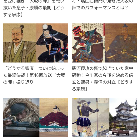
を受け継ぎ「大坂の陣」を戦い
将・塙団右衛門が見せた大坂の
抜いた息子・康勝の最期【どう
陣でのパフォーマンスとは？
する家康】
「どうする家康」ついに始まっ
駿河侵攻の裏で起きていた家中
た最終決戦！第46回放送「大坂
騒動！今川家の今後を決める信
の陣」振り返り
玄と嫡男・義信の対立【どうす
る家康】