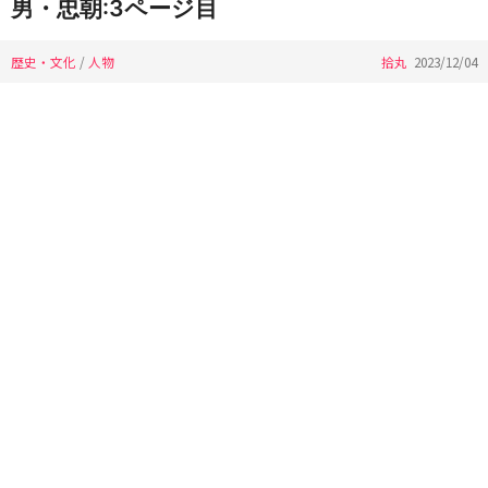
男・忠朝:3ページ目
歴史・文化
/
人物
拾丸
2023/12/04