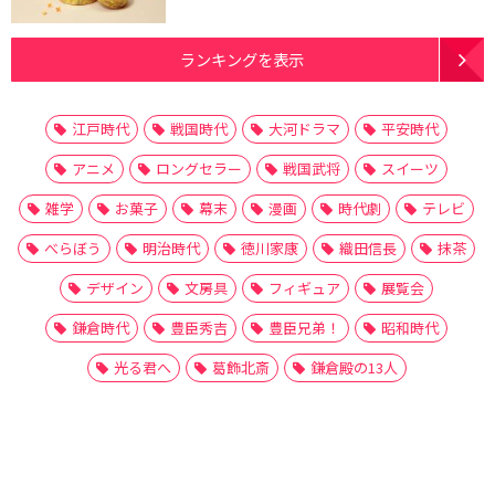
ランキングを表示
江戸時代
戦国時代
大河ドラマ
平安時代
アニメ
ロングセラー
戦国武将
スイーツ
雑学
お菓子
幕末
漫画
時代劇
テレビ
べらぼう
明治時代
徳川家康
織田信長
抹茶
デザイン
文房具
フィギュア
展覧会
鎌倉時代
豊臣秀吉
豊臣兄弟！
昭和時代
光る君へ
葛飾北斎
鎌倉殿の13人