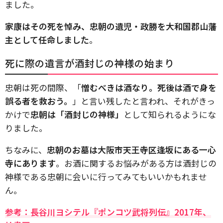
ました。
家康はその死を悼み、忠朝の遺児・政勝を大和国郡山藩
主として任命しました
。
死に際の遺言が酒封じの神様の始まり
忠朝は死の間際、「
憎むべきは酒なり。死後は酒で身を
誤る者を救おう。
」と言い残したと言われ、それがきっ
かけで
忠朝は「酒封じの神様」
として知られるようにな
りました。
ちなみに、
忠朝のお墓は大阪市天王寺区逢坂にある一心
寺にあります
。お酒に関するお悩みがある方は酒封じの
神様である忠朝に会いに行ってみてもいいかもれませ
ん。
参考：長谷川ヨシテル『ポンコツ武将列伝』‎2017年、