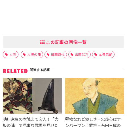
この記事の画像一覧
人物
大坂の陣
戦国時代
戦国武将
本多忠朝
関連する記事
RELATED
徳川家康の本陣まで突入！「大
堅物なれど優しさ・忠義心はナ
坂の陣」で見事な武勇を見せた
ンバーワン！武将・石田三成の