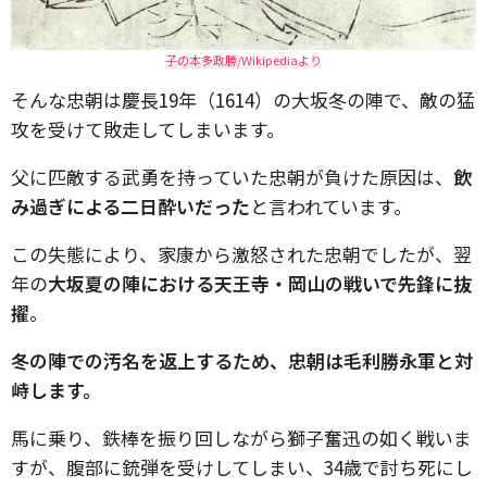
子の本多政勝/Wikipediaより
そんな忠朝は慶長19年（1614）の大坂冬の陣で、敵の猛
攻を受けて敗走してしまいます。
父に匹敵する武勇を持っていた忠朝が負けた原因は、
飲
み過ぎによる二日酔いだった
と言われています。
この失態により、家康から激怒された忠朝でしたが、翌
年の
大坂夏の陣における天王寺・岡山の戦いで先鋒に抜
擢
。
冬の陣での汚名を返上するため、忠朝は毛利勝永軍と対
峙します。
馬に乗り、鉄棒を振り回しながら獅子奮迅の如く戦いま
すが、腹部に銃弾を受けしてしまい、34歳で討ち死にし