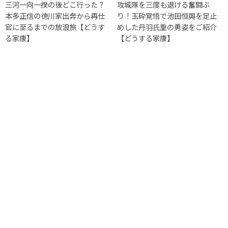
三河一向一揆の後どこ行った？
攻城隊を三度も退ける奮闘ぶ
本多正信の徳川家出奔から再仕
り！玉砕覚悟で池田恒興を足止
官に至るまでの放浪旅【どうす
めした丹羽氏重の勇姿をご紹介
る家康】
【どうする家康】