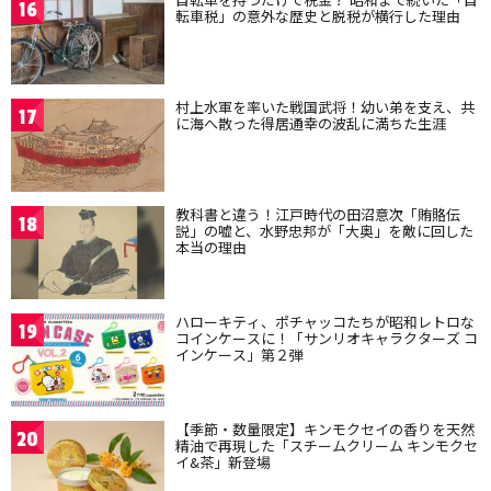
16
転車税」の意外な歴史と脱税が横行した理由
村上水軍を率いた戦国武将！幼い弟を支え、共
17
に海へ散った得居通幸の波乱に満ちた生涯
教科書と違う！江戸時代の田沼意次「賄賂伝
18
説」の嘘と、水野忠邦が「大奥」を敵に回した
本当の理由
ハローキティ、ポチャッコたちが昭和レトロな
19
コインケースに！「サンリオキャラクターズ コ
インケース」第２弾
【季節・数量限定】キンモクセイの香りを天然
20
精油で再現した「スチームクリーム キンモクセ
イ&茶」新登場