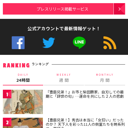
プレスリリース掲載サービス
公式アカウントで最新情報ゲット！
ランキング
RANKING
DAILY
WEEKLY
MONTHLY
24時間
週 間
月 間
『豊臣兄弟！』お市と柴田勝家、自刃しての最
1
期と「辞世の句」…運命を共にした２人の悲劇
【豊臣兄弟！】秀吉は本当に「女狂い」だった
2
のか？ 天下人を彩った11人の側室たちを時系列