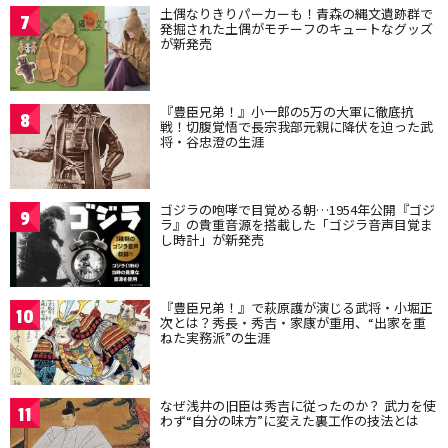
土偶なりきりパーカーも！青森の縄文遺跡群で
7
発掘された土偶がモチーフのキュートなグッズ
が新発売
『豊臣兄弟！』小一郎の5万の大軍に徹底抗
8
戦！切腹覚悟で長宗我部元親に降伏を迫った武
将・谷忠澄の生涯
ゴジラの咆哮で目覚める朝…1954年公開『ゴジ
9
ラ』の貴重音源を搭載した「ゴジラ音声目覚ま
し時計」が新発売
『豊臣兄弟！』で萩原護が演じる武将・小堀正
10
次とは？秀長・秀吉・家康が重用、“出家を重
ねた実務派”の生涯
なぜ浅井の旧臣は秀吉に従ったのか？ 武力を使
11
わず“自分の味方”に変えた裏工作の技法とは