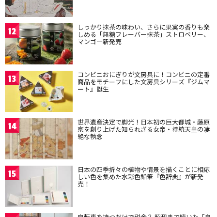
しっかり抹茶の味わい、さらに果実の香りも楽
12
しめる「無糖フレーバー抹茶」ストロベリー、
マンゴー新発売
コンビニおにぎりが文房具に！コンビニの定番
13
商品をモチーフにした文房具シリーズ『ジムマ
ート』誕生
世界遺産決定で脚光！日本初の巨大都城・藤原
14
京を創り上げた知られざる女帝・持統天皇の凄
絶な執念
日本の四季折々の植物や情景を描くことに相応
15
しい色を集めた水彩色鉛筆『色辞典』が新発
売！
自転車を持つだけで税金？ 昭和まで続いた「自