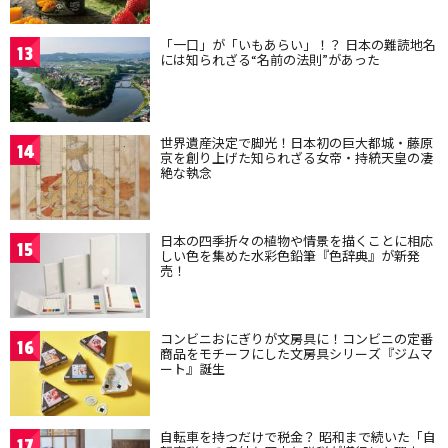
「一口」が「いもあらい」！？ 日本の難読地名
13
には知られざる“名前の法則”があった
世界遺産決定で脚光！日本初の巨大都城・藤原
14
京を創り上げた知られざる女帝・持統天皇の凄
絶な執念
日本の四季折々の植物や情景を描くことに相応
15
しい色を集めた水彩色鉛筆『色辞典』が新発
売！
コンビニおにぎりが文房具に！コンビニの定番
16
商品をモチーフにした文房具シリーズ『ジムマ
ート』誕生
自転車を持つだけで税金？ 昭和まで続いた「自
17