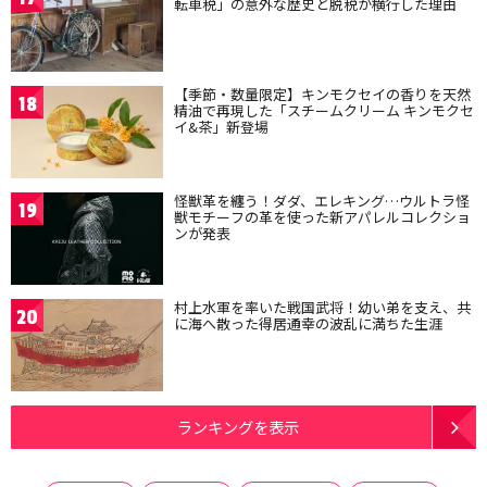
転車税」の意外な歴史と脱税が横行した理由
【季節・数量限定】キンモクセイの香りを天然
18
精油で再現した「スチームクリーム キンモクセ
イ&茶」新登場
怪獣革を纏う！ダダ、エレキング…ウルトラ怪
19
獣モチーフの革を使った新アパレルコレクショ
ンが発表
村上水軍を率いた戦国武将！幼い弟を支え、共
20
に海へ散った得居通幸の波乱に満ちた生涯
ランキングを表示