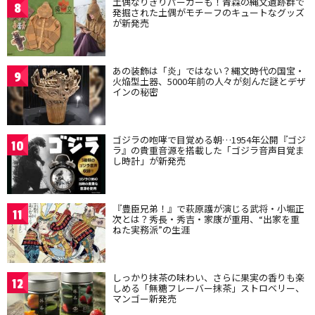
土偶なりきりパーカーも！青森の縄文遺跡群で
8
発掘された土偶がモチーフのキュートなグッズ
が新発売
あの装飾は「炎」ではない？縄文時代の国宝・
9
火焔型土器、5000年前の人々が刻んだ謎とデザ
インの秘密
ゴジラの咆哮で目覚める朝…1954年公開『ゴジ
10
ラ』の貴重音源を搭載した「ゴジラ音声目覚ま
し時計」が新発売
『豊臣兄弟！』で萩原護が演じる武将・小堀正
11
次とは？秀長・秀吉・家康が重用、“出家を重
ねた実務派”の生涯
しっかり抹茶の味わい、さらに果実の香りも楽
12
しめる「無糖フレーバー抹茶」ストロベリー、
マンゴー新発売