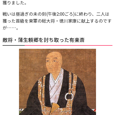
獲りました。
戦いは昼過ぎの未の刻(午後2:00ごろ)に終わり、二人は
獲った首級を東軍の総大将・徳川家康に献上するのです
が……。
敵将・蒲生頼郷を討ち取った有楽斎