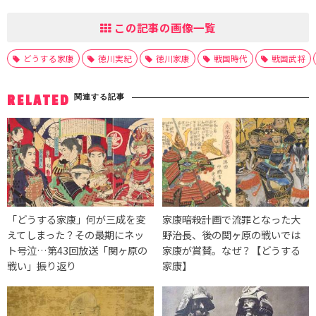
この記事の画像一覧
どうする家康
徳川実紀
徳川家康
戦国時代
戦国武将
関連する記事
RELATED
「どうする家康」何が三成を変
家康暗殺計画で流罪となった大
えてしまった？その最期にネッ
野治長、後の関ヶ原の戦いでは
ト号泣…第43回放送「関ヶ原の
家康が賞賛。なぜ？【どうする
戦い」振り返り
家康】