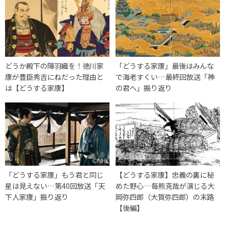
どうか殿下の陣羽織を！徳川家
「どうする家康」最後はみんな
康が豊臣秀吉にねだった理由と
で海老すくい…最終回放送「神
は【どうする家康】
の君へ」振り返り
「どうする家康」もう君と同じ
【どうする家康】忠義の裏に秘
星は見えない…第40回放送「天
めた野心…毎熊克哉が演じる大
下人家康」振り返り
岡弥四郎（大賀弥四郎）の末路
【後編】