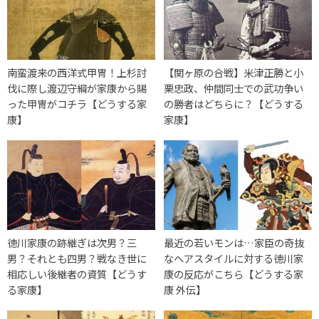
南蛮渡来の西洋式甲冑！上杉討
【関ヶ原の合戦】米津正勝と小
伐に際し渡辺守綱が家康から賜
栗忠政、仲間同士での武功争い
った甲冑がコチラ【どうする家
の勝者はどちらに？【どうする
康】
家康】
徳川家康の跡継ぎは次男？三
最近の若いモンは…家臣の奇抜
男？それとも四男？戦なき世に
なヘアスタイルに対する徳川家
相応しい後継者の資質【どうす
康の反応がこちら【どうする家
る家康】
康 外伝】