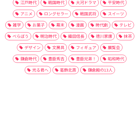
江戸時代
戦国時代
大河ドラマ
平安時代
アニメ
ロングセラー
戦国武将
スイーツ
雑学
お菓子
幕末
漫画
時代劇
テレビ
べらぼう
明治時代
織田信長
徳川家康
抹茶
デザイン
文房具
フィギュア
展覧会
鎌倉時代
豊臣秀吉
豊臣兄弟！
昭和時代
光る君へ
葛飾北斎
鎌倉殿の13人