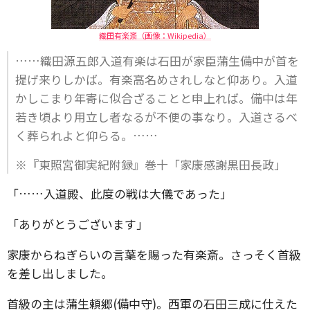
織田有楽斎（画像：Wikipedia）
……織田源五郎入道有楽は石田が家臣蒲生備中が首を
提げ来りしかば。有楽高名めされしなと仰あり。入道
かしこまり年寄に似合ざることと申上れば。備中は年
若き頃より用立し者なるが不便の事なり。入道さるべ
く葬られよと仰らる。……
※『東照宮御実紀附録』巻十「家康感謝黒田長政」
「……入道殿、此度の戦は大儀であった」
「ありがとうございます」
家康からねぎらいの言葉を賜った有楽斎。さっそく首級
を差し出しました。
首級の主は蒲生頼郷(備中守)。西軍の石田三成に仕えた