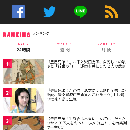
ランキング
RANKING
DAILY
WEEKLY
MONTHLY
24時間
週 間
月 間
『豊臣兄弟！』お市と柴田勝家、自刃しての最
1
期と「辞世の句」…運命を共にした２人の悲劇
『豊臣兄弟！』茶々＝悪女はほぼ創作？秀吉が
2
溺愛、豊臣家滅亡を背負わされた茶々(井上和)
の壮絶すぎる生涯
【豊臣兄弟！】秀吉は本当に「女狂い」だった
3
のか？ 天下人を彩った11人の側室たちを時系列
で一挙紹介