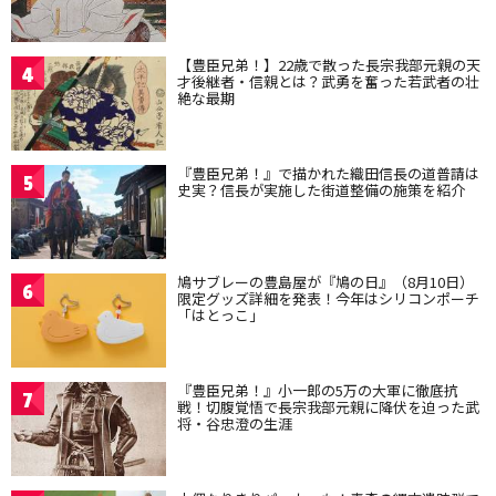
【豊臣兄弟！】22歳で散った長宗我部元親の天
4
才後継者・信親とは？武勇を奮った若武者の壮
絶な最期
『豊臣兄弟！』で描かれた織田信長の道普請は
5
史実？信長が実施した街道整備の施策を紹介
鳩サブレーの豊島屋が『鳩の日』（8月10日）
6
限定グッズ詳細を発表！今年はシリコンポーチ
「はとっこ」
『豊臣兄弟！』小一郎の5万の大軍に徹底抗
7
戦！切腹覚悟で長宗我部元親に降伏を迫った武
将・谷忠澄の生涯