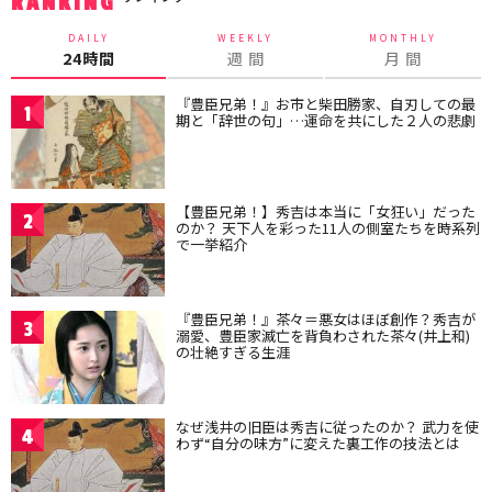
RANKING
DAILY
WEEKLY
MONTHLY
24時間
週 間
月 間
『豊臣兄弟！』お市と柴田勝家、自刃しての最
1
期と「辞世の句」…運命を共にした２人の悲劇
【豊臣兄弟！】秀吉は本当に「女狂い」だった
2
のか？ 天下人を彩った11人の側室たちを時系列
で一挙紹介
『豊臣兄弟！』茶々＝悪女はほぼ創作？秀吉が
3
溺愛、豊臣家滅亡を背負わされた茶々(井上和)
の壮絶すぎる生涯
なぜ浅井の旧臣は秀吉に従ったのか？ 武力を使
4
わず“自分の味方”に変えた裏工作の技法とは