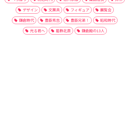
デザイン
文房具
フィギュア
展覧会
鎌倉時代
豊臣秀吉
豊臣兄弟！
昭和時代
光る君へ
葛飾北斎
鎌倉殿の13人