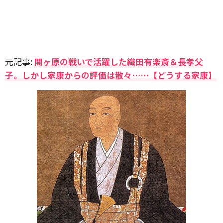
元記事:
関ヶ原の戦いで活躍した織田有楽斎＆長孝父
子。しかし家康からの評価は散々……【どうする家康】