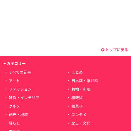
トップに戻る
カテゴリー
すべての記事
まとめ
アート
日本画・浮世絵
ファッション
着物・和服
雑貨・インテリア
和雑貨
グルメ
和菓子
観光・地域
エンタメ
暮らし
歴史・文化