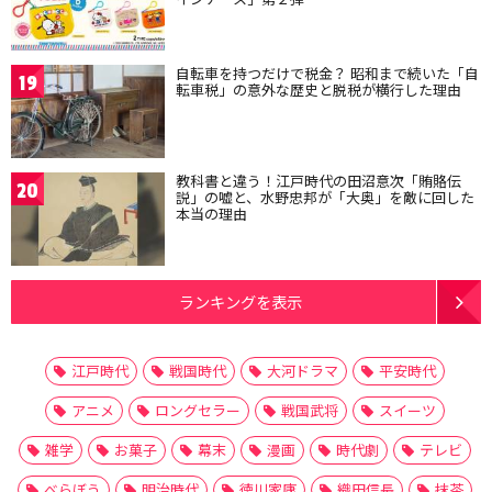
自転車を持つだけで税金？ 昭和まで続いた「自
19
転車税」の意外な歴史と脱税が横行した理由
教科書と違う！江戸時代の田沼意次「賄賂伝
20
説」の嘘と、水野忠邦が「大奥」を敵に回した
本当の理由
ランキングを表示
江戸時代
戦国時代
大河ドラマ
平安時代
アニメ
ロングセラー
戦国武将
スイーツ
雑学
お菓子
幕末
漫画
時代劇
テレビ
べらぼう
明治時代
徳川家康
織田信長
抹茶