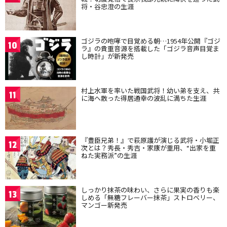
将・谷忠澄の生涯
ゴジラの咆哮で目覚める朝…1954年公開『ゴジ
10
ラ』の貴重音源を搭載した「ゴジラ音声目覚ま
し時計」が新発売
村上水軍を率いた戦国武将！幼い弟を支え、共
11
に海へ散った得居通幸の波乱に満ちた生涯
『豊臣兄弟！』で萩原護が演じる武将・小堀正
12
次とは？秀長・秀吉・家康が重用、“出家を重
ねた実務派”の生涯
しっかり抹茶の味わい、さらに果実の香りも楽
13
しめる「無糖フレーバー抹茶」ストロベリー、
マンゴー新発売