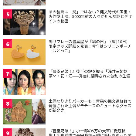
あの装飾は「炎」ではない？縄文時代の国宝・
5
火焔型土器、5000年前の人々が刻んだ謎とデザ
インの秘密
鳩サブレーの豊島屋が『鳩の日』（8月10日）
6
限定グッズ詳細を発表！今年はシリコンポーチ
「はとっこ」
『豊臣兄弟！』後半の鍵を握る「浅井三姉妹」
7
茶々・初・江——秀吉に翻弄された波乱の生涯
土偶なりきりパーカーも！青森の縄文遺跡群で
8
発掘された土偶がモチーフのキュートなグッズ
が新発売
『豊臣兄弟！』小一郎の5万の大軍に徹底抗
9
戦！切腹覚悟で長宗我部元親に降伏を迫った武