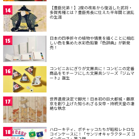
【豊臣兄弟！】2度の改易から復活した武将・
14
多賀秀種とは？豊臣秀長に仕えた半年間と波乱
の生涯
日本の四季折々の植物や情景を描くことに相応
15
しい色を集めた水彩色鉛筆『色辞典』が新発
売！
コンビニおにぎりが文房具に！コンビニの定番
16
商品をモチーフにした文房具シリーズ『ジムマ
ート』誕生
世界遺産決定で脚光！日本初の巨大都城・藤原
17
京を創り上げた知られざる女帝・持統天皇の凄
絶な執念
ハローキティ、ポチャッコたちが昭和レトロな
18
コインケースに！「サンリオキャラクターズ コ
インケース」第２弾