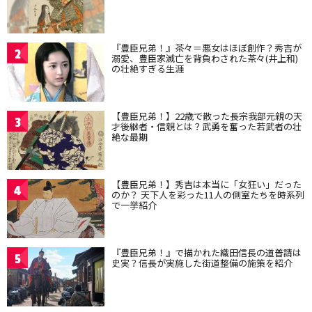
『豊臣兄弟！』茶々＝悪女はほぼ創作？秀吉が
2
溺愛、豊臣家滅亡を背負わされた茶々(井上和)
の壮絶すぎる生涯
【豊臣兄弟！】22歳で散った長宗我部元親の天
3
才後継者・信親とは？武勇を奮った若武者の壮
絶な最期
【豊臣兄弟！】秀吉は本当に「女狂い」だった
4
のか？ 天下人を彩った11人の側室たちを時系列
で一挙紹介
『豊臣兄弟！』で描かれた織田信長の道普請は
5
史実？信長が実施した街道整備の施策を紹介