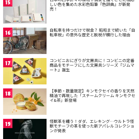
15
しい色を集めた水彩色鉛筆『色辞典』が新発
売！
自転車を持つだけで税金？ 昭和まで続いた「自
16
転車税」の意外な歴史と脱税が横行した理由
コンビニおにぎりが文房具に！コンビニの定番
17
商品をモチーフにした文房具シリーズ『ジムマ
ート』誕生
【季節・数量限定】キンモクセイの香りを天然
18
精油で再現した「スチームクリーム キンモクセ
イ&茶」新登場
怪獣革を纏う！ダダ、エレキング…ウルトラ怪
19
獣モチーフの革を使った新アパレルコレクショ
ンが発表