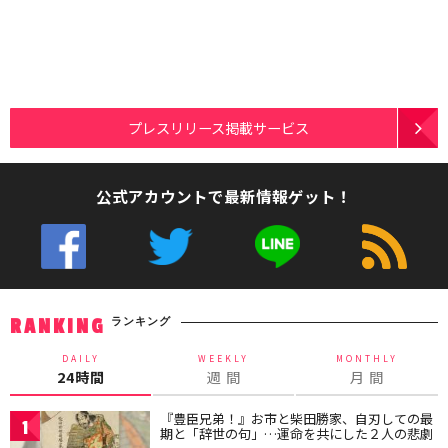
プレスリリース掲載サービス
公式アカウントで最新情報ゲット！
ランキング
RANKING
DAILY
WEEKLY
MONTHLY
24時間
週 間
月 間
『豊臣兄弟！』お市と柴田勝家、自刃しての最
1
期と「辞世の句」…運命を共にした２人の悲劇