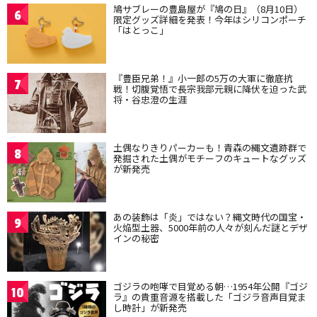
鳩サブレーの豊島屋が『鳩の日』（8月10日）
6
限定グッズ詳細を発表！今年はシリコンポーチ
「はとっこ」
『豊臣兄弟！』小一郎の5万の大軍に徹底抗
7
戦！切腹覚悟で長宗我部元親に降伏を迫った武
将・谷忠澄の生涯
土偶なりきりパーカーも！青森の縄文遺跡群で
8
発掘された土偶がモチーフのキュートなグッズ
が新発売
あの装飾は「炎」ではない？縄文時代の国宝・
9
火焔型土器、5000年前の人々が刻んだ謎とデザ
インの秘密
ゴジラの咆哮で目覚める朝…1954年公開『ゴジ
10
ラ』の貴重音源を搭載した「ゴジラ音声目覚ま
し時計」が新発売