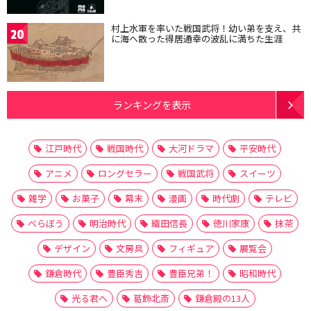
村上水軍を率いた戦国武将！幼い弟を支え、共
20
に海へ散った得居通幸の波乱に満ちた生涯
ランキングを表示
江戸時代
戦国時代
大河ドラマ
平安時代
アニメ
ロングセラー
戦国武将
スイーツ
雑学
お菓子
幕末
漫画
時代劇
テレビ
べらぼう
明治時代
織田信長
徳川家康
抹茶
デザイン
文房具
フィギュア
展覧会
鎌倉時代
豊臣秀吉
豊臣兄弟！
昭和時代
光る君へ
葛飾北斎
鎌倉殿の13人