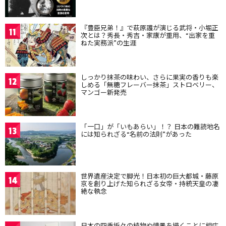
『豊臣兄弟！』で萩原護が演じる武将・小堀正
11
次とは？秀長・秀吉・家康が重用、“出家を重
ねた実務派”の生涯
しっかり抹茶の味わい、さらに果実の香りも楽
12
しめる「無糖フレーバー抹茶」ストロベリー、
マンゴー新発売
「一口」が「いもあらい」！？ 日本の難読地名
13
には知られざる“名前の法則”があった
世界遺産決定で脚光！日本初の巨大都城・藤原
14
京を創り上げた知られざる女帝・持統天皇の凄
絶な執念
日本の四季折々の植物や情景を描くことに相応