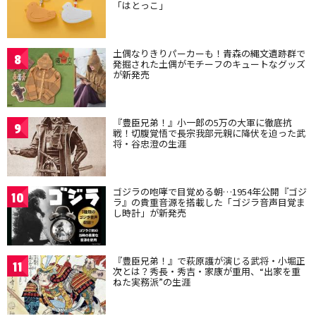
「はとっこ」
土偶なりきりパーカーも！青森の縄文遺跡群で
8
発掘された土偶がモチーフのキュートなグッズ
が新発売
『豊臣兄弟！』小一郎の5万の大軍に徹底抗
9
戦！切腹覚悟で長宗我部元親に降伏を迫った武
将・谷忠澄の生涯
ゴジラの咆哮で目覚める朝…1954年公開『ゴジ
10
ラ』の貴重音源を搭載した「ゴジラ音声目覚ま
し時計」が新発売
『豊臣兄弟！』で萩原護が演じる武将・小堀正
11
次とは？秀長・秀吉・家康が重用、“出家を重
ねた実務派”の生涯