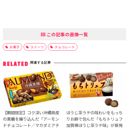
この記事の画像一覧
お菓子
スイーツ
チョコレート
関連する記事
RELATED
【期間限定】コク深い沖縄県産
ほうじ茶ラテの味わいをもっち
の黒糖を練り込んだ「アーモン
りお餅で包んだ「もちトリュフ
ドチョコレート／マカダミアチ
加賀棒ほうじ茶ラテ味」が新発