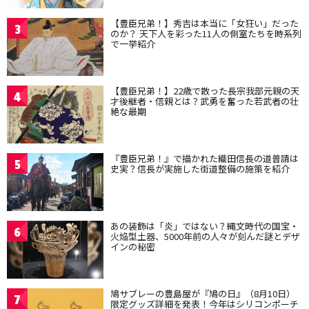
【豊臣兄弟！】秀吉は本当に「女狂い」だった
3
のか？ 天下人を彩った11人の側室たちを時系列
で一挙紹介
【豊臣兄弟！】22歳で散った長宗我部元親の天
4
才後継者・信親とは？武勇を奮った若武者の壮
絶な最期
『豊臣兄弟！』で描かれた織田信長の道普請は
5
史実？信長が実施した街道整備の施策を紹介
あの装飾は「炎」ではない？縄文時代の国宝・
6
火焔型土器、5000年前の人々が刻んだ謎とデザ
インの秘密
鳩サブレーの豊島屋が『鳩の日』（8月10日）
7
限定グッズ詳細を発表！今年はシリコンポーチ