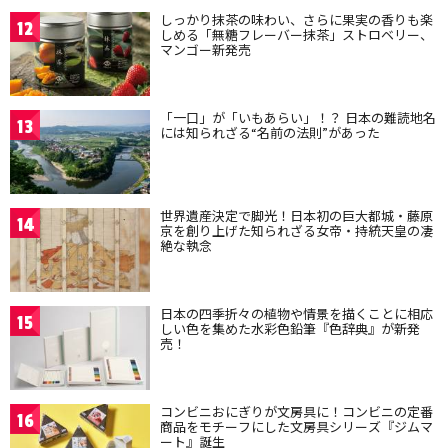
しっかり抹茶の味わい、さらに果実の香りも楽
12
しめる「無糖フレーバー抹茶」ストロベリー、
マンゴー新発売
「一口」が「いもあらい」！？ 日本の難読地名
13
には知られざる“名前の法則”があった
世界遺産決定で脚光！日本初の巨大都城・藤原
14
京を創り上げた知られざる女帝・持統天皇の凄
絶な執念
日本の四季折々の植物や情景を描くことに相応
15
しい色を集めた水彩色鉛筆『色辞典』が新発
売！
コンビニおにぎりが文房具に！コンビニの定番
16
商品をモチーフにした文房具シリーズ『ジムマ
ート』誕生