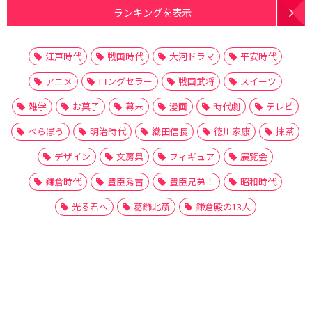
ランキングを表示
江戸時代
戦国時代
大河ドラマ
平安時代
アニメ
ロングセラー
戦国武将
スイーツ
雑学
お菓子
幕末
漫画
時代劇
テレビ
べらぼう
明治時代
織田信長
徳川家康
抹茶
デザイン
文房具
フィギュア
展覧会
鎌倉時代
豊臣秀吉
豊臣兄弟！
昭和時代
光る君へ
葛飾北斎
鎌倉殿の13人