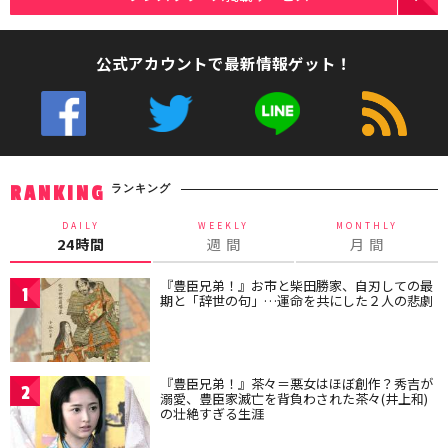
公式アカウントで最新情報ゲット！
ランキング
RANKING
DAILY
WEEKLY
MONTHLY
24時間
週 間
月 間
『豊臣兄弟！』お市と柴田勝家、自刃しての最
1
期と「辞世の句」…運命を共にした２人の悲劇
『豊臣兄弟！』茶々＝悪女はほぼ創作？秀吉が
2
溺愛、豊臣家滅亡を背負わされた茶々(井上和)
の壮絶すぎる生涯