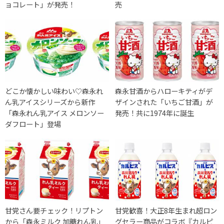
ョコレート」が発売！
売
どこか懐かしい味わい♡森永れ
森永甘酒からハローキティがデ
ん乳アイスシリーズから新作
ザインされた「いちご甘酒」が
「森永れん乳アイス メロンソー
発売！共に1974年に誕生
ダフロート」登場
甘党さん要チェック！リプトン
甘党歓喜！大正8年生まれ超ロン
から「森永ミルク 加糖れん乳」
グセラー商品がコラボ『カルピ