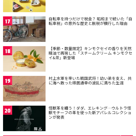
自転車を持つだけで税金？ 昭和まで続いた「自
17
転車税」の意外な歴史と脱税が横行した理由
【季節・数量限定】キンモクセイの香りを天然
18
精油で再現した「スチームクリーム キンモクセ
イ&茶」新登場
村上水軍を率いた戦国武将！幼い弟を支え、共
19
に海へ散った得居通幸の波乱に満ちた生涯
怪獣革を纏う！ダダ、エレキング…ウルトラ怪
20
獣モチーフの革を使った新アパレルコレクショ
ンが発表