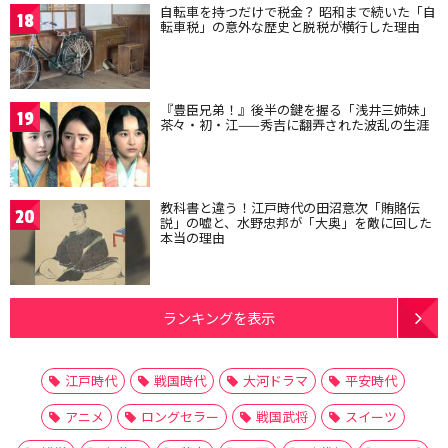
自転車を持つだけで税金？ 昭和まで続いた「自
18
転車税」の意外な歴史と脱税が横行した理由
『豊臣兄弟！』後半の鍵を握る「浅井三姉妹」
19
茶々・初・江——秀吉に翻弄された波乱の生涯
教科書と違う！江戸時代の田沼意次「賄賂伝
20
説」の嘘と、水野忠邦が「大奥」を敵に回した
本当の理由
ランキングを表示
江戸時代
戦国時代
大河ドラマ
平安時代
アニメ
ロングセラー
戦国武将
スイーツ