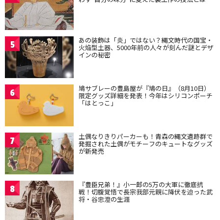
あの装飾は「炎」ではない？縄文時代の国宝・
5
火焔型土器、5000年前の人々が刻んだ謎とデザ
インの秘密
鳩サブレーの豊島屋が『鳩の日』（8月10日）
6
限定グッズ詳細を発表！今年はシリコンポーチ
「はとっこ」
土偶なりきりパーカーも！青森の縄文遺跡群で
7
発掘された土偶がモチーフのキュートなグッズ
が新発売
『豊臣兄弟！』小一郎の5万の大軍に徹底抗
8
戦！切腹覚悟で長宗我部元親に降伏を迫った武
将・谷忠澄の生涯