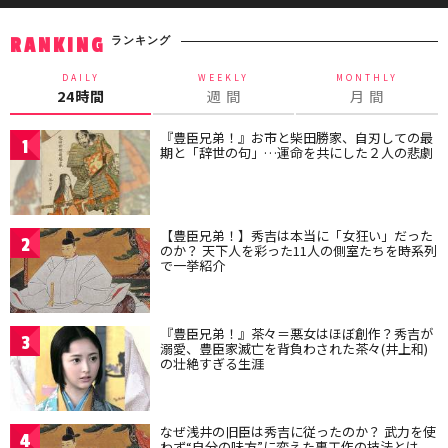
ランキング
RANKING
DAILY
WEEKLY
MONTHLY
24時間
週 間
月 間
『豊臣兄弟！』お市と柴田勝家、自刃しての最
1
期と「辞世の句」…運命を共にした２人の悲劇
【豊臣兄弟！】秀吉は本当に「女狂い」だった
2
のか？ 天下人を彩った11人の側室たちを時系列
で一挙紹介
『豊臣兄弟！』茶々＝悪女はほぼ創作？秀吉が
3
溺愛、豊臣家滅亡を背負わされた茶々(井上和)
の壮絶すぎる生涯
なぜ浅井の旧臣は秀吉に従ったのか？ 武力を使
4
わず“自分の味方”に変えた裏工作の技法とは