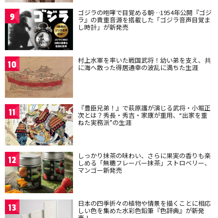
ゴジラの咆哮で目覚める朝…1954年公開『ゴジ
9
ラ』の貴重音源を搭載した「ゴジラ音声目覚ま
し時計」が新発売
村上水軍を率いた戦国武将！幼い弟を支え、共
10
に海へ散った得居通幸の波乱に満ちた生涯
『豊臣兄弟！』で萩原護が演じる武将・小堀正
11
次とは？秀長・秀吉・家康が重用、“出家を重
ねた実務派”の生涯
しっかり抹茶の味わい、さらに果実の香りも楽
12
しめる「無糖フレーバー抹茶」ストロベリー、
マンゴー新発売
日本の四季折々の植物や情景を描くことに相応
13
しい色を集めた水彩色鉛筆『色辞典』が新発
売！