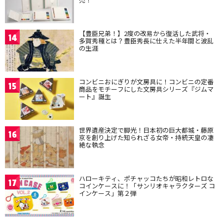
【豊臣兄弟！】2度の改易から復活した武将・
14
多賀秀種とは？豊臣秀長に仕えた半年間と波乱
の生涯
コンビニおにぎりが文房具に！コンビニの定番
15
商品をモチーフにした文房具シリーズ『ジムマ
ート』誕生
世界遺産決定で脚光！日本初の巨大都城・藤原
16
京を創り上げた知られざる女帝・持統天皇の凄
絶な執念
ハローキティ、ポチャッコたちが昭和レトロな
17
コインケースに！「サンリオキャラクターズ コ
インケース」第２弾