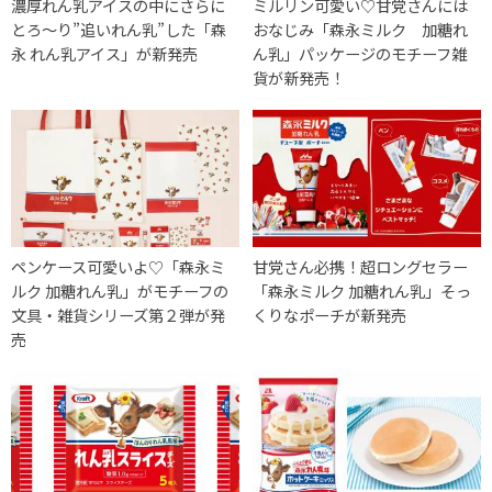
濃厚れん乳アイスの中にさらに
ミルリン可愛い♡甘党さんには
とろ〜り”追いれん乳”した「森
おなじみ「森永ミルク 加糖れ
永 れん乳アイス」が新発売
ん乳」パッケージのモチーフ雑
貨が新発売！
ペンケース可愛いよ♡「森永ミ
甘党さん必携！超ロングセラー
ルク 加糖れん乳」がモチーフの
「森永ミルク 加糖れん乳」そっ
文具・雑貨シリーズ第２弾が発
くりなポーチが新発売
売