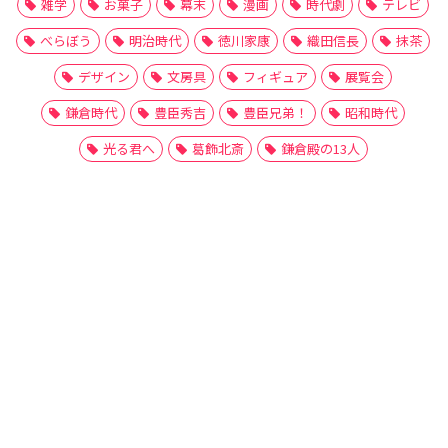
雑学
お菓子
幕末
漫画
時代劇
テレビ
べらぼう
明治時代
徳川家康
織田信長
抹茶
デザイン
文房具
フィギュア
展覧会
鎌倉時代
豊臣秀吉
豊臣兄弟！
昭和時代
光る君へ
葛飾北斎
鎌倉殿の13人