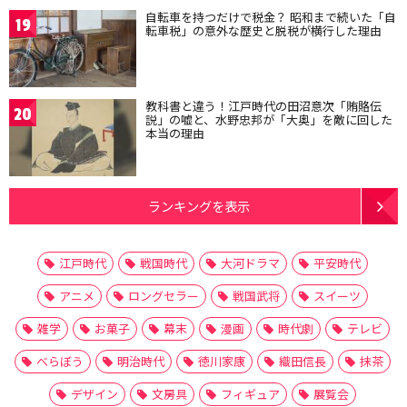
自転車を持つだけで税金？ 昭和まで続いた「自
19
転車税」の意外な歴史と脱税が横行した理由
教科書と違う！江戸時代の田沼意次「賄賂伝
20
説」の嘘と、水野忠邦が「大奥」を敵に回した
本当の理由
ランキングを表示
江戸時代
戦国時代
大河ドラマ
平安時代
アニメ
ロングセラー
戦国武将
スイーツ
雑学
お菓子
幕末
漫画
時代劇
テレビ
べらぼう
明治時代
徳川家康
織田信長
抹茶
デザイン
文房具
フィギュア
展覧会