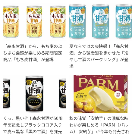
「森永甘酒」から、もち麦のぷ
夏ならではの爽快感！「森永甘
ちぷち食感が楽しめる期間限定
酒」から微炭酸をきかせた『冷
商品「もち麦甘酒」が登場
やし甘酒スパークリング』が登
場
くっ、黒いぞ！森永甘酒が50周
秋の味覚「安納芋」の濃厚な味
年を記念しブラックココア入り
わいが楽しめる「PARM（パル
で真っ黒な『黒の甘酒』を発売
ム） 安納芋」が今年も発売され