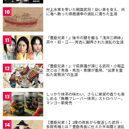
村上水軍を率いた戦国武将！幼い弟を支え、共
10
に海へ散った得居通幸の波乱に満ちた生涯
『豊臣兄弟！』後半の鍵を握る「浅井三姉妹」
11
茶々・初・江——秀吉に翻弄された波乱の生涯
『豊臣兄弟！』で萩原護が演じる武将・小堀正
12
次とは？秀長・秀吉・家康が重用、“出家を重
ねた実務派”の生涯
しっかり抹茶の味わい、さらに果実の香りも楽
13
しめる「無糖フレーバー抹茶」ストロベリー、
マンゴー新発売
【豊臣兄弟！】2度の改易から復活した武将・
14
多賀秀種とは？豊臣秀長に仕えた半年間と波乱