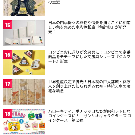
の生涯
日本の四季折々の植物や情景を描くことに相応
15
しい色を集めた水彩色鉛筆『色辞典』が新発
売！
コンビニおにぎりが文房具に！コンビニの定番
16
商品をモチーフにした文房具シリーズ『ジムマ
ート』誕生
世界遺産決定で脚光！日本初の巨大都城・藤原
17
京を創り上げた知られざる女帝・持統天皇の凄
絶な執念
ハローキティ、ポチャッコたちが昭和レトロな
18
コインケースに！「サンリオキャラクターズ コ
インケース」第２弾