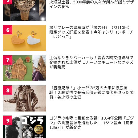
5
火焔型土器、5000年前の人々が刻んだ謎とデザ
インの秘密
鳩サブレーの豊島屋が『鳩の日』（8月10日）
6
限定グッズ詳細を発表！今年はシリコンポーチ
「はとっこ」
土偶なりきりパーカーも！青森の縄文遺跡群で
7
発掘された土偶がモチーフのキュートなグッズ
が新発売
『豊臣兄弟！』小一郎の5万の大軍に徹底抗
8
戦！切腹覚悟で長宗我部元親に降伏を迫った武
将・谷忠澄の生涯
ゴジラの咆哮で目覚める朝…1954年公開『ゴジ
9
ラ』の貴重音源を搭載した「ゴジラ音声目覚ま
し時計」が新発売