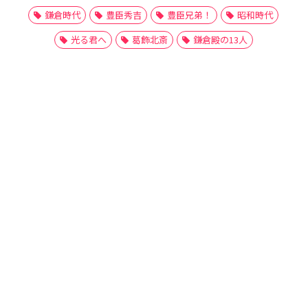
鎌倉時代
豊臣秀吉
豊臣兄弟！
昭和時代
光る君へ
葛飾北斎
鎌倉殿の13人