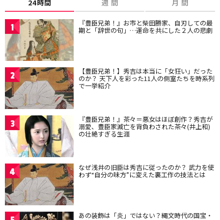
24時間
週 間
月 間
『豊臣兄弟！』お市と柴田勝家、自刃しての最
1
期と「辞世の句」…運命を共にした２人の悲劇
【豊臣兄弟！】秀吉は本当に「女狂い」だった
2
のか？ 天下人を彩った11人の側室たちを時系列
で一挙紹介
『豊臣兄弟！』茶々＝悪女はほぼ創作？秀吉が
3
溺愛、豊臣家滅亡を背負わされた茶々(井上和)
の壮絶すぎる生涯
なぜ浅井の旧臣は秀吉に従ったのか？ 武力を使
4
わず“自分の味方”に変えた裏工作の技法とは
あの装飾は「炎」ではない？縄文時代の国宝・